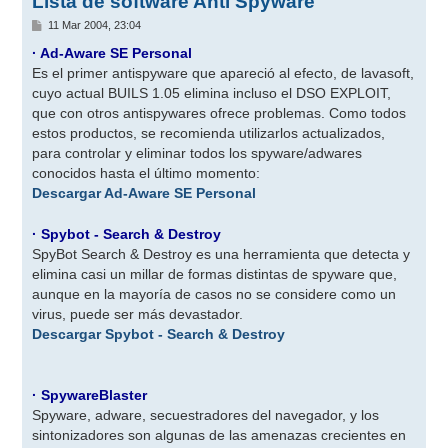
Lista de software Anti Spyware
M
11 Mar 2004, 23:04
e
n
· Ad-Aware SE Personal
s
Es el primer antispyware que apareció al efecto, de lavasoft,
a
j
cuyo actual BUILS 1.05 elimina incluso el DSO EXPLOIT,
e
que con otros antispywares ofrece problemas. Como todos
estos productos, se recomienda utilizarlos actualizados,
para controlar y eliminar todos los spyware/adwares
conocidos hasta el último momento:
Descargar Ad-Aware SE Personal
· Spybot - Search & Destroy
SpyBot Search & Destroy es una herramienta que detecta y
elimina casi un millar de formas distintas de spyware que,
aunque en la mayoría de casos no se considere como un
virus, puede ser más devastador.
Descargar Spybot - Search & Destroy
· SpywareBlaster
Spyware, adware, secuestradores del navegador, y los
sintonizadores son algunas de las amenazas crecientes en