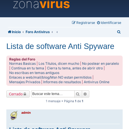
zona
virus
Registrarse
Identificarse
B
Inicio
Foro Antivirus
u
Lista de software Anti Spyware
s
c
Reglas del Foro
a
Normas Basicas
|
Los Titulos, dicen mucho
|
No postear en paralelo
|
Continua en tu tema
|
Cierra tu tema, antes de abrir otro
|
r
No escribas en temas antiguos
Enlaces a web/mail/blog/Msn NO estan permitidos
|
Mensajes Privados
|
Informes de resultados
|
Antivirus Online
Buscar
Búsqueda avanzada
Cerrado
1 mensaje • Página
1
de
1
admin