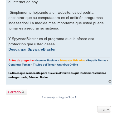
el Internet de hoy.
¡Simplemente hojeando a un website, usted podría
encontrar que su computadora es el anfitrión programas
indeseados! La medida más importante que usted puede
tomar es asegurar su sistema.
Y SpywareBlaster es el programa que le ofrece esa
protección que usted desea.
Descargar SpywareBlaster
Antes de preguntar
-
Normas Basicas
-
Mensajes Privados
-
Repetir Temas
-
Continuar Temas
-
Titulos del Tema
-
Antivirus Online
Lo Unico que se necesita para que el mal triunfe es que los hombres buenos
no hagan nada, Edmund Burke
A
r
r
Cerrado
i
b
1 mensaje • Página
1
de
1
a
Ir a