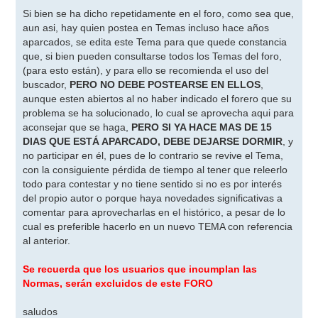
e
n
Si bien se ha dicho repetidamente en el foro, como sea que,
s
aun asi, hay quien postea en Temas incluso hace años
a
j
aparcados, se edita este Tema para que quede constancia
e
que, si bien pueden consultarse todos los Temas del foro,
(para esto están), y para ello se recomienda el uso del
buscador,
PERO NO DEBE POSTEARSE EN ELLOS
,
aunque esten abiertos al no haber indicado el forero que su
problema se ha solucionado, lo cual se aprovecha aqui para
aconsejar que se haga,
PERO SI YA HACE MAS DE 15
DIAS QUE ESTÁ APARCADO, DEBE DEJARSE DORMIR
, y
no participar en él, pues de lo contrario se revive el Tema,
con la consiguiente pérdida de tiempo al tener que releerlo
todo para contestar y no tiene sentido si no es por interés
del propio autor o porque haya novedades significativas a
comentar para aprovecharlas en el histórico, a pesar de lo
cual es preferible hacerlo en un nuevo TEMA con referencia
al anterior.
Se recuerda que los usuarios que incumplan las
Normas, serán excluidos de este FORO
saludos