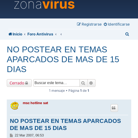
zona
virus
Registrarse
Identificarse
B
Inicio
Foro Antivirus
u
NO POSTEAR EN TEMAS
s
APARCADOS DE MAS DE 15
c
a
DIAS
r
Buscar
Búsqueda avanzada
Cerrado
1 mensaje • Página
1
de
1
msc hotline sat
NO POSTEAR EN TEMAS APARCADOS
DE MAS DE 15 DIAS
M
22 Mar 2007, 06:53