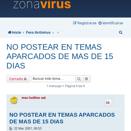
zona
virus
Registrarse
Identificarse
B
Inicio
Foro Antivirus
u
NO POSTEAR EN TEMAS
s
APARCADOS DE MAS DE 15
c
a
DIAS
r
Buscar
Búsqueda avanzada
Cerrado
1 mensaje • Página
1
de
1
msc hotline sat
NO POSTEAR EN TEMAS APARCADOS
DE MAS DE 15 DIAS
M
22 Mar 2007, 06:53