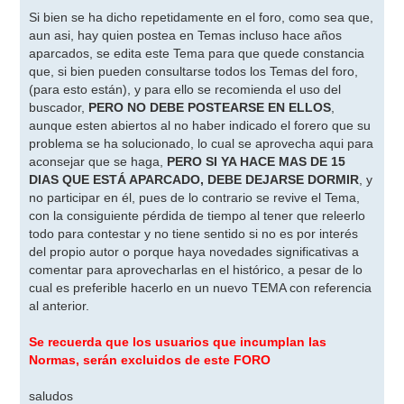
e
n
Si bien se ha dicho repetidamente en el foro, como sea que,
s
aun asi, hay quien postea en Temas incluso hace años
a
j
aparcados, se edita este Tema para que quede constancia
e
que, si bien pueden consultarse todos los Temas del foro,
(para esto están), y para ello se recomienda el uso del
buscador,
PERO NO DEBE POSTEARSE EN ELLOS
,
aunque esten abiertos al no haber indicado el forero que su
problema se ha solucionado, lo cual se aprovecha aqui para
aconsejar que se haga,
PERO SI YA HACE MAS DE 15
DIAS QUE ESTÁ APARCADO, DEBE DEJARSE DORMIR
, y
no participar en él, pues de lo contrario se revive el Tema,
con la consiguiente pérdida de tiempo al tener que releerlo
todo para contestar y no tiene sentido si no es por interés
del propio autor o porque haya novedades significativas a
comentar para aprovecharlas en el histórico, a pesar de lo
cual es preferible hacerlo en un nuevo TEMA con referencia
al anterior.
Se recuerda que los usuarios que incumplan las
Normas, serán excluidos de este FORO
saludos