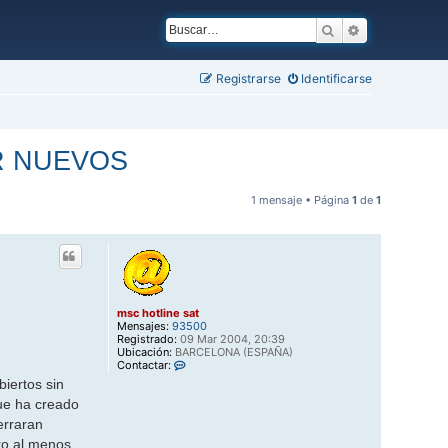
Buscar
Búsqueda ava
Registrarse
Identificarse
R NUEVOS
1 mensaje • Página
1
de
1
msc hotline sat
Mensajes:
93500
Registrado:
09 Mar 2004, 20:39
Ubicación:
BARCELONA (ESPAÑA)
C
Contactar:
o
biertos sin
n
t
ue ha creado
a
erraran
c
t
ro al menos