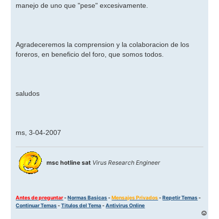
manejo de uno que "pese" excesivamente.
Agradeceremos la comprension y la colaboracion de los
foreros, en beneficio del foro, que somos todos.
saludos
ms, 3-04-2007
msc hotline sat
Virus Research Engineer
Antes de preguntar
-
Normas Basicas
-
Mensajes Privados
-
Repetir Temas
-
Continuar Temas
-
Titulos del Tema
-
Antivirus Online
A