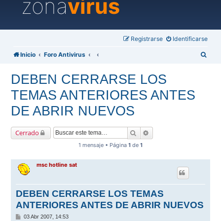
zona
virus
Registrarse
Identificarse
B
Inicio
Foro Antivirus
u
DEBEN CERRARSE LOS
s
TEMAS ANTERIORES ANTES
c
a
DE ABRIR NUEVOS
r
Buscar
Búsqueda avanzada
Cerrado
1 mensaje • Página
1
de
1
msc hotline sat
DEBEN CERRARSE LOS TEMAS
ANTERIORES ANTES DE ABRIR NUEVOS
M
03 Abr 2007, 14:53