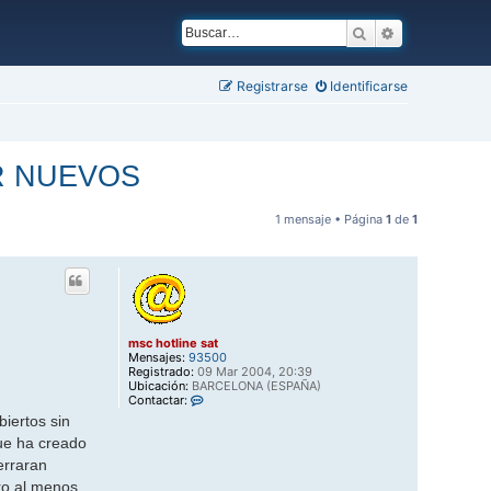
Buscar
Búsqueda ava
Registrarse
Identificarse
R NUEVOS
1 mensaje • Página
1
de
1
msc hotline sat
Mensajes:
93500
Registrado:
09 Mar 2004, 20:39
Ubicación:
BARCELONA (ESPAÑA)
C
Contactar:
o
biertos sin
n
t
ue ha creado
a
erraran
c
t
ro al menos