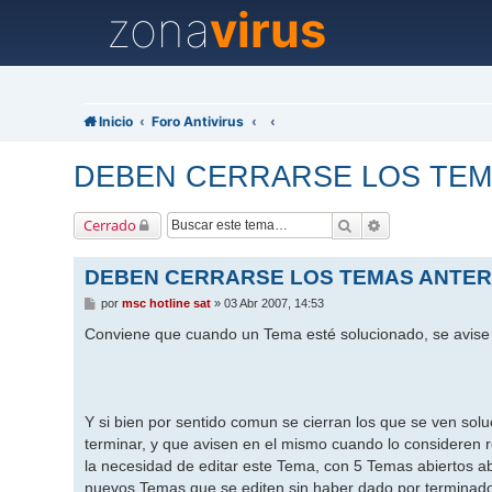
zona
virus
Inicio
Foro Antivirus
DEBEN CERRARSE LOS TEM
Buscar
Búsqueda avanz
Cerrado
DEBEN CERRARSE LOS TEMAS ANTER
M
por
msc hotline sat
»
03 Abr 2007, 14:53
e
n
Conviene que cuando un Tema esté solucionado, se avise e
s
a
j
e
Y si bien por sentido comun se cierran los que se ven solu
terminar, y que avisen en el mismo cuando lo consideren 
la necesidad de editar este Tema, con 5 Temas abiertos abr
nuevos Temas que se editen sin haber dado por terminado