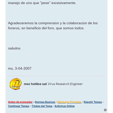
manejo de uno que "pese" excesivamente.
Agradeceremos la comprension y la colaboracion de los
foreros, en beneficio del foro, que somos todos.
saludos
ms, 3-04-2007
msc hotline sat
Virus Research Engineer
Antes de preguntar
-
Normas Basicas
-
Mensajes Privados
-
Repetir Temas
-
Continuar Temas
-
Titulos del Tema
-
Antivirus Online
A