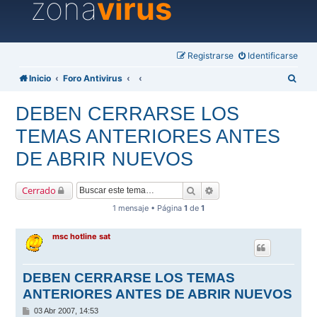
zona
virus
Registrarse
Identificarse
B
Inicio
Foro Antivirus
u
DEBEN CERRARSE LOS
s
TEMAS ANTERIORES ANTES
c
a
DE ABRIR NUEVOS
r
Buscar
Búsqueda avanzada
Cerrado
1 mensaje • Página
1
de
1
msc hotline sat
DEBEN CERRARSE LOS TEMAS
ANTERIORES ANTES DE ABRIR NUEVOS
M
03 Abr 2007, 14:53