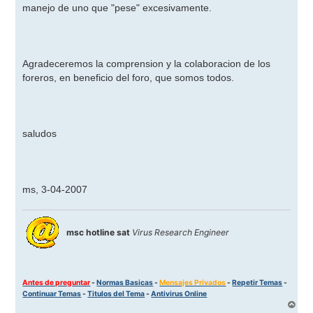
manejo de uno que "pese" excesivamente.
Agradeceremos la comprension y la colaboracion de los
foreros, en beneficio del foro, que somos todos.
saludos
ms, 3-04-2007
msc hotline sat
Virus Research Engineer
Antes de preguntar
-
Normas Basicas
-
Mensajes Privados
-
Repetir Temas
-
Continuar Temas
-
Titulos del Tema
-
Antivirus Online
A