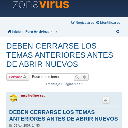
zona
virus
Registrarse
Identificarse
B
Inicio
Foro Antivirus
u
DEBEN CERRARSE LOS
s
TEMAS ANTERIORES ANTES
c
a
DE ABRIR NUEVOS
r
Buscar
Búsqueda avanzada
Cerrado
1 mensaje • Página
1
de
1
msc hotline sat
DEBEN CERRARSE LOS TEMAS
ANTERIORES ANTES DE ABRIR NUEVOS
M
03 Abr 2007, 14:53