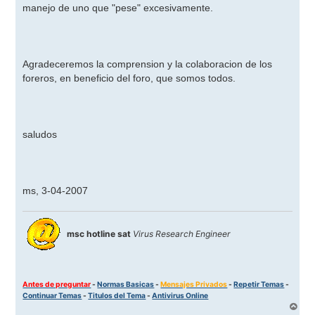
manejo de uno que "pese" excesivamente.
Agradeceremos la comprension y la colaboracion de los
foreros, en beneficio del foro, que somos todos.
saludos
ms, 3-04-2007
msc hotline sat
Virus Research Engineer
Antes de preguntar
-
Normas Basicas
-
Mensajes Privados
-
Repetir Temas
-
Continuar Temas
-
Titulos del Tema
-
Antivirus Online
A