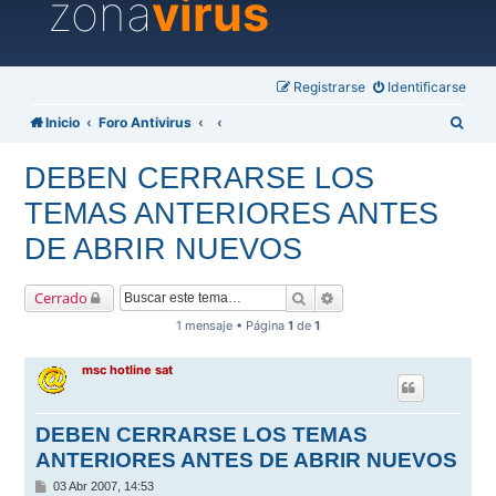
zona
virus
Registrarse
Identificarse
B
Inicio
Foro Antivirus
u
DEBEN CERRARSE LOS
s
TEMAS ANTERIORES ANTES
c
a
DE ABRIR NUEVOS
r
Buscar
Búsqueda avanzada
Cerrado
1 mensaje • Página
1
de
1
msc hotline sat
DEBEN CERRARSE LOS TEMAS
ANTERIORES ANTES DE ABRIR NUEVOS
M
03 Abr 2007, 14:53