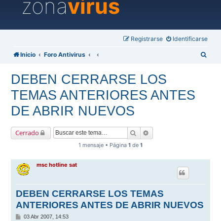
zona
virus
Registrarse
Identificarse
B
Inicio
Foro Antivirus
u
DEBEN CERRARSE LOS
s
TEMAS ANTERIORES ANTES
c
a
DE ABRIR NUEVOS
r
Buscar
Búsqueda avanzada
Cerrado
1 mensaje • Página
1
de
1
msc hotline sat
DEBEN CERRARSE LOS TEMAS
ANTERIORES ANTES DE ABRIR NUEVOS
M
03 Abr 2007, 14:53