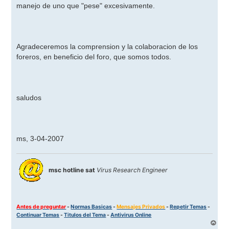
manejo de uno que "pese" excesivamente.
Agradeceremos la comprension y la colaboracion de los
foreros, en beneficio del foro, que somos todos.
saludos
ms, 3-04-2007
msc hotline sat
Virus Research Engineer
Antes de preguntar
-
Normas Basicas
-
Mensajes Privados
-
Repetir Temas
-
Continuar Temas
-
Titulos del Tema
-
Antivirus Online
A