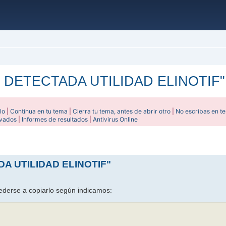
O DETECTADA UTILIDAD ELINOTIF"
lo
|
Continua en tu tema
|
Cierra tu tema, antes de abrir otro
|
No escribas en t
ivados
|
Informes de resultados
|
Antivirus Online
ada
DA UTILIDAD ELINOTIF"
ederse a copiarlo según indicamos: