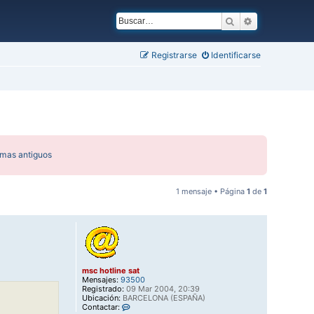
Buscar
Búsqueda ava
Registrarse
Identificarse
emas antiguos
1 mensaje • Página
1
de
1
msc hotline sat
Mensajes:
93500
Registrado:
09 Mar 2004, 20:39
Ubicación:
BARCELONA (ESPAÑA)
C
Contactar: