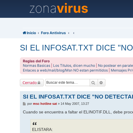
zona
virus
Inicio
Foro Antivirus
SI EL INFOSAT.TXT DICE "N
Reglas del Foro
Normas Basicas
|
Los Titulos, dicen mucho
|
No postear en parale
Enlaces a web/mail/blog/Msn NO estan permitidos
|
Mensajes Pr
Buscar
Búsqueda avanz
Cerrado
SI EL INFOSAT.TXT DICE "NO DETECTA
M
por
msc hotline sat
»
14 May 2007, 13:27
e
n
Cuando se encuentra a faltar el ELINOTIF.DLL, debe proc
s
a
j
e
ELISTARA: