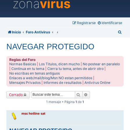
zona
virus
Registrarse
Identificarse
B
Inicio
Foro Antivirus
u
NAVEGAR PROTEGIDO
s
c
Reglas del Foro
a
Normas Basicas
|
Los Titulos, dicen mucho
|
No postear en paralelo
|
Continua en tu tema
|
Cierra tu tema, antes de abrir otro
|
r
No escribas en temas antiguos
Enlaces a web/mail/blog/Msn NO estan permitidos
|
Mensajes Privados
|
Informes de resultados
|
Antivirus Online
Buscar
Búsqueda avanzada
Cerrado
1 mensaje • Página
1
de
1
msc hotline sat