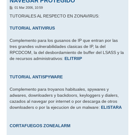
NAVEGAR PROTEGIDO
M
01 Mar 2006, 10:59
e
n
TUTORIALES AL RESPECTO EN ZONAVIRUS:
s
a
j
TUTORIAL ANTIVIRUS
e
Complemento para los gusanos de IP que entran por las
tres grandes vulnerabilidades clasicas de IP, la del
RPCDCOM, la del desbordamiento de buffer del LSASS y la
de recursos administrativos:
ELITRIIP
TUTORIAL ANTISPYWARE
Complemento para troyanos habituales, spywares y
adwares, downloaders y backdoors, keyloggers y dialers,
cazados al navegar por internet o por descarga de otros
downloaders o por la ejecucion de un malware:
ELISTARA
CORTAFUEGOS ZONEALARM