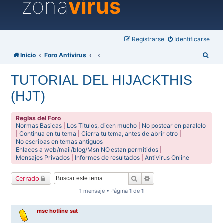
zona
virus
Registrarse
Identificarse
B
Inicio
Foro Antivirus
u
TUTORIAL DEL HIJACKTHIS
s
(HJT)
c
a
Reglas del Foro
r
Normas Basicas
|
Los Titulos, dicen mucho
|
No postear en paralelo
|
Continua en tu tema
|
Cierra tu tema, antes de abrir otro
|
No escribas en temas antiguos
Enlaces a web/mail/blog/Msn NO estan permitidos
|
Mensajes Privados
|
Informes de resultados
|
Antivirus Online
Buscar
Búsqueda avanzada
Cerrado
1 mensaje • Página
1
de
1
msc hotline sat