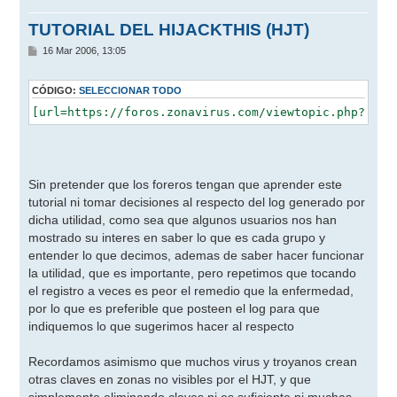
TUTORIAL DEL HIJACKTHIS (HJT)
M
16 Mar 2006, 13:05
e
n
s
CÓDIGO:
SELECCIONAR TODO
a
j
e
Sin pretender que los foreros tengan que aprender este
tutorial ni tomar decisiones al respecto del log generado por
dicha utilidad, como sea que algunos usuarios nos han
mostrado su interes en saber lo que es cada grupo y
entender lo que decimos, ademas de saber hacer funcionar
la utilidad, que es importante, pero repetimos que tocando
el registro a veces es peor el remedio que la enfermedad,
por lo que es preferible que posteen el log para que
indiquemos lo que sugerimos hacer al respecto
Recordamos asimismo que muchos virus y troyanos crean
otras claves en zonas no visibles por el HJT, y que
simplemente eliminando claves ni es suficiente ni muchas