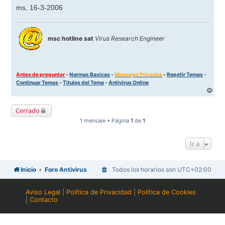
ms, 16-3-2006
msc hotline sat
Virus Research Engineer
Antes de preguntar
-
Normas Basicas
-
Mensajes Privados
-
Repetir Temas
-
Continuar Temas
-
Titulos del Tema
-
Antivirus Online
A
r
r
Cerrado
i
b
1 mensaje • Página
1
de
1
a
Ir a
Inicio
Foro Antivirus
Todos los horarios son
UTC+02:00
Aviso Legal
|
Política de Privacidad
|
Política de Cookies
|
Contacto