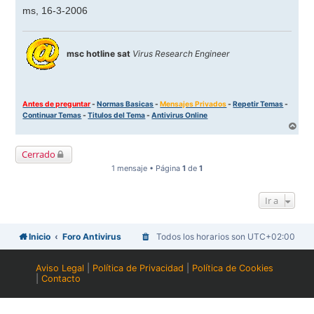
ms, 16-3-2006
msc hotline sat
Virus Research Engineer
Antes de preguntar
-
Normas Basicas
-
Mensajes Privados
-
Repetir Temas
-
Continuar Temas
-
Titulos del Tema
-
Antivirus Online
A
r
r
Cerrado
i
b
1 mensaje • Página
1
de
1
a
Ir a
Inicio
Foro Antivirus
Todos los horarios son
UTC+02:00
Aviso Legal
|
Política de Privacidad
|
Política de Cookies
|
Contacto