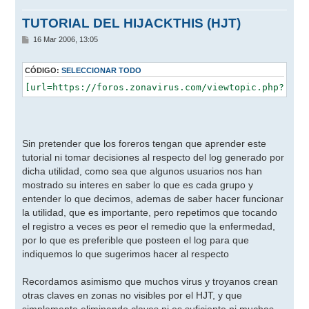
TUTORIAL DEL HIJACKTHIS (HJT)
M
16 Mar 2006, 13:05
e
n
s
CÓDIGO:
SELECCIONAR TODO
a
j
e
Sin pretender que los foreros tengan que aprender este
tutorial ni tomar decisiones al respecto del log generado por
dicha utilidad, como sea que algunos usuarios nos han
mostrado su interes en saber lo que es cada grupo y
entender lo que decimos, ademas de saber hacer funcionar
la utilidad, que es importante, pero repetimos que tocando
el registro a veces es peor el remedio que la enfermedad,
por lo que es preferible que posteen el log para que
indiquemos lo que sugerimos hacer al respecto
Recordamos asimismo que muchos virus y troyanos crean
otras claves en zonas no visibles por el HJT, y que
simplemente eliminando claves ni es suficiente ni muchas