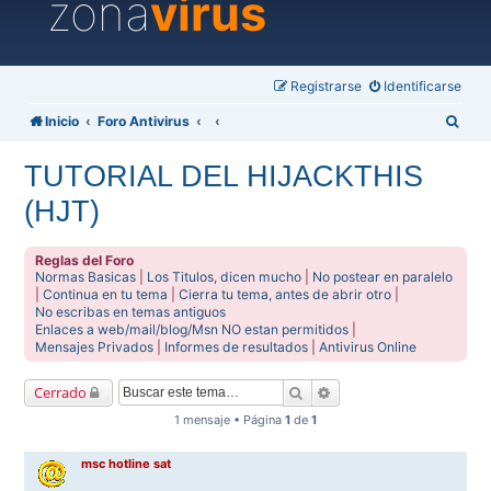
zona
virus
Registrarse
Identificarse
B
Inicio
Foro Antivirus
u
TUTORIAL DEL HIJACKTHIS
s
(HJT)
c
a
Reglas del Foro
r
Normas Basicas
|
Los Titulos, dicen mucho
|
No postear en paralelo
|
Continua en tu tema
|
Cierra tu tema, antes de abrir otro
|
No escribas en temas antiguos
Enlaces a web/mail/blog/Msn NO estan permitidos
|
Mensajes Privados
|
Informes de resultados
|
Antivirus Online
Buscar
Búsqueda avanzada
Cerrado
1 mensaje • Página
1
de
1
msc hotline sat