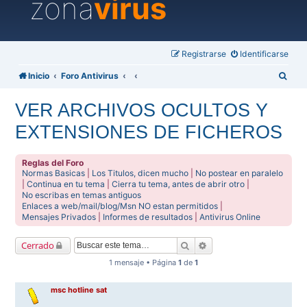
zona
virus
Registrarse
Identificarse
B
Inicio
Foro Antivirus
u
VER ARCHIVOS OCULTOS Y
s
EXTENSIONES DE FICHEROS
c
a
Reglas del Foro
r
Normas Basicas
|
Los Titulos, dicen mucho
|
No postear en paralelo
|
Continua en tu tema
|
Cierra tu tema, antes de abrir otro
|
No escribas en temas antiguos
Enlaces a web/mail/blog/Msn NO estan permitidos
|
Mensajes Privados
|
Informes de resultados
|
Antivirus Online
Buscar
Búsqueda avanzada
Cerrado
1 mensaje • Página
1
de
1
msc hotline sat