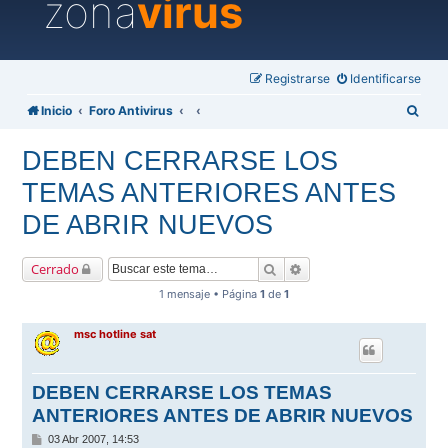
zona
virus
Registrarse
Identificarse
B
Inicio
Foro Antivirus
u
DEBEN CERRARSE LOS
s
TEMAS ANTERIORES ANTES
c
a
DE ABRIR NUEVOS
r
Buscar
Búsqueda avanzada
Cerrado
1 mensaje • Página
1
de
1
msc hotline sat
DEBEN CERRARSE LOS TEMAS
ANTERIORES ANTES DE ABRIR NUEVOS
M
03 Abr 2007, 14:53