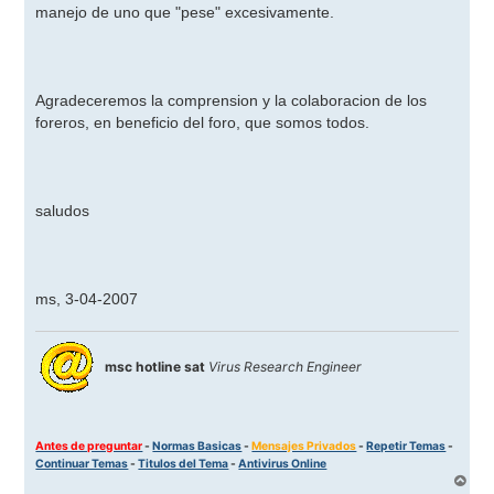
manejo de uno que "pese" excesivamente.
Agradeceremos la comprension y la colaboracion de los
foreros, en beneficio del foro, que somos todos.
saludos
ms, 3-04-2007
msc hotline sat
Virus Research Engineer
Antes de preguntar
-
Normas Basicas
-
Mensajes Privados
-
Repetir Temas
-
Continuar Temas
-
Titulos del Tema
-
Antivirus Online
A