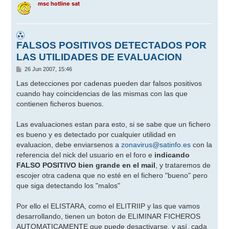
msc hotline sat
FALSOS POSITIVOS DETECTADOS POR
LAS UTILIDADES DE EVALUACION
M
26 Jun 2007, 15:46
e
n
Las detecciones por cadenas pueden dar falsos positivos
s
cuando hay coincidencias de las mismas con las que
a
j
contienen ficheros buenos.
e
Las evaluaciones estan para esto, si se sabe que un fichero
es bueno y es detectado por cualquier utilidad en
evaluacion, debe enviarsenos a
zonavirus@satinfo.es
con la
referencia del nick del usuario en el foro e
indicando
FALSO POSITIVO bien grande en el mail
, y trataremos de
escojer otra cadena que no esté en el fichero "bueno" pero
que siga detectando los "malos"
Por ello el ELISTARA, como el ELITRIIP y las que vamos
desarrollando, tienen un boton de ELIMINAR FICHEROS
AUTOMATICAMENTE que puede desactivarse, y así, cada