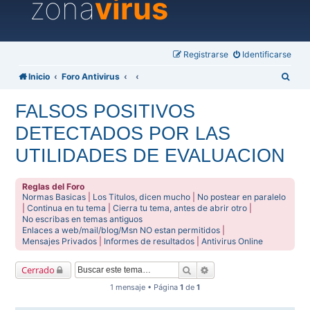
zona
virus
Registrarse
Identificarse
B
Inicio
Foro Antivirus
u
FALSOS POSITIVOS
s
DETECTADOS POR LAS
c
a
UTILIDADES DE EVALUACION
r
Reglas del Foro
Normas Basicas
|
Los Titulos, dicen mucho
|
No postear en paralelo
|
Continua en tu tema
|
Cierra tu tema, antes de abrir otro
|
No escribas en temas antiguos
Enlaces a web/mail/blog/Msn NO estan permitidos
|
Mensajes Privados
|
Informes de resultados
|
Antivirus Online
Buscar
Búsqueda avanzada
Cerrado
1 mensaje • Página
1
de
1