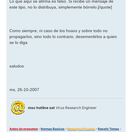
Lo que aquí se afirma es falso. Si recibe un mensaje de
este tipo, no lo distribuya, simplemente bórrelo.
[/quote]
Como siempre, ni caso de los hoaxs y sobre todo no
propagarlos, sino todo lo contrario, desementirlos a quien
se lo diga
saludos
ms, 26-10-2007
msc hotline sat
Virus Research Engineer
Antes de preguntar
-
Normas Basicas
-
Mensajes Privados
-
Repetir Temas
-