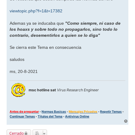
e
viewtopic.php?f=1&t=17382
Ademas ya se inducaba que
"Como siempre, ni caso de
los hoaxs y sobre todo no propagarlos, sino todo lo
contrario, desementirlos a quien se lo diga"
Se cierra este Tema en consecuencia
saludos
ms, 20-8-2021
msc hotline sat
Virus Research Engineer
Antes de preguntar
-
Normas Basicas
-
Mensajes Privados
-
Repetir Temas
-
Continuar Temas
-
Titulos del Tema
-
Antivirus Online
A
r
r
Cerrado
i