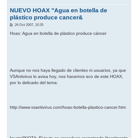
NUEVO HOAX "Agua en botella de
plástico produce cancer&
M
26 Oct 2007, 10:25
e
n
Hoax: Agua en botella de plástico produce cáncer
s
a
j
e
Aunque no nos haya llegado de clientes ni usuarios, ya que
VSAntivirus lo avisa hoy, nos hacemos eco de este HOAX,
por lo delicado del tema:
http://www.vsantivirus.com/hoax-botella-plastico-cancer.htm