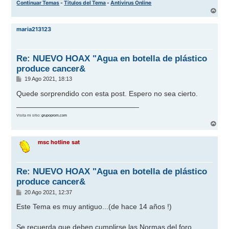
Continuar Temas
-
Titulos del Tema
-
Antivirus Online
A
r
r
maria213123
i
b
a
Re: NUEVO HOAX "Agua en botella de plástico
produce cancer&
M
19 Ago 2021, 18:13
e
n
Quede sorprendido con esta post. Espero no sea cierto.
s
______________________________
a
j
Visita mi sitio:
grupoprom.com
e
A
r
r
msc hotline sat
i
b
a
Re: NUEVO HOAX "Agua en botella de plástico
produce cancer&
M
20 Ago 2021, 12:37
e
n
Este Tema es muy antiguo...(de hace 14 años !)
s
a
j
Se recuerda que deben cumplirse las Normas del foro