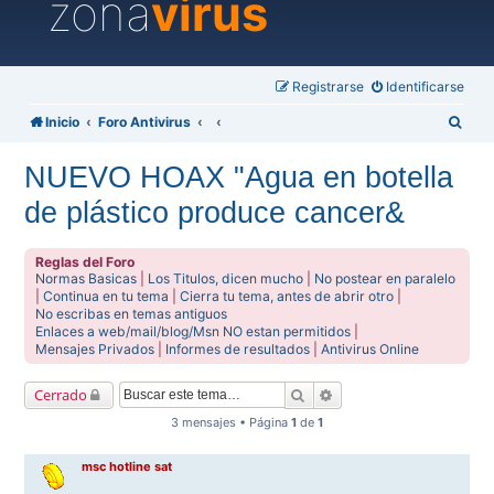
zona
virus
Registrarse
Identificarse
B
Inicio
Foro Antivirus
u
NUEVO HOAX "Agua en botella
s
de plástico produce cancer&
c
a
Reglas del Foro
r
Normas Basicas
|
Los Titulos, dicen mucho
|
No postear en paralelo
|
Continua en tu tema
|
Cierra tu tema, antes de abrir otro
|
No escribas en temas antiguos
Enlaces a web/mail/blog/Msn NO estan permitidos
|
Mensajes Privados
|
Informes de resultados
|
Antivirus Online
Buscar
Búsqueda avanzada
Cerrado
3 mensajes • Página
1
de
1
msc hotline sat