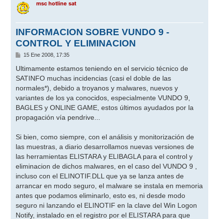
msc hotline sat
INFORMACION SOBRE VUNDO 9 -
CONTROL Y ELIMINACION
M
15 Ene 2008, 17:35
e
n
Ultimamente estamos teniendo en el servicio técnico de
s
SATINFO muchas incidencias (casi el doble de las
a
j
normales*), debido a troyanos y malwares, nuevos y
e
variantes de los ya conocidos, especialmente VUNDO 9,
BAGLES y ONLINE GAME, estos últimos ayudados por la
propagación vía pendrive...
Si bien, como siempre, con el análisis y monitorización de
las muestras, a diario desarrollamos nuevas versiones de
las herramientas ELISTARA y ELIBAGLA para el control y
eliminacion de dichos malwares, en el caso del VUNDO 9 ,
incluso con el ELINOTIF.DLL que ya se lanza antes de
arrancar en modo seguro, el malware se instala en memoria
antes que podamos eliminarlo, esto es, ni desde modo
seguro ni lanzando el ELINOTIF en la clave del Win Logon
Notify, instalado en el registro por el ELISTARA para que