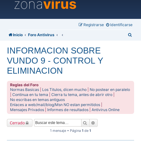
zona
virus
Registrarse
Identificarse
B
Inicio
Foro Antivirus
u
INFORMACION SOBRE
s
VUNDO 9 - CONTROL Y
c
a
ELIMINACION
r
Reglas del Foro
Normas Basicas
|
Los Titulos, dicen mucho
|
No postear en paralelo
|
Continua en tu tema
|
Cierra tu tema, antes de abrir otro
|
No escribas en temas antiguos
Enlaces a web/mail/blog/Msn NO estan permitidos
|
Mensajes Privados
|
Informes de resultados
|
Antivirus Online
Buscar
Búsqueda avanzada
Cerrado
1 mensaje • Página
1
de
1