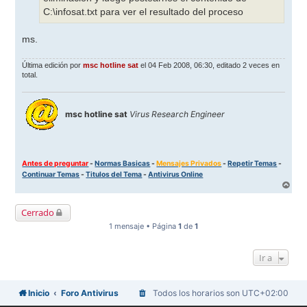
C:\infosat.txt para ver el resultado del proceso
ms.
Última edición por
msc hotline sat
el 04 Feb 2008, 06:30, editado 2 veces en
total.
msc hotline sat
Virus Research Engineer
Antes de preguntar
-
Normas Basicas
-
Mensajes Privados
-
Repetir Temas
-
Continuar Temas
-
Titulos del Tema
-
Antivirus Online
A
r
r
Cerrado
i
b
1 mensaje • Página
1
de
1
a
Ir a
Inicio
Foro Antivirus
Todos los horarios son
UTC+02:00