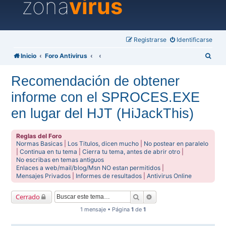
zona
virus
Registrarse
Identificarse
B
Inicio
Foro Antivirus
u
Recomendación de obtener
s
informe con el SPROCES.EXE
c
a
en lugar del HJT (HiJackThis)
r
Reglas del Foro
Normas Basicas
|
Los Titulos, dicen mucho
|
No postear en paralelo
|
Continua en tu tema
|
Cierra tu tema, antes de abrir otro
|
No escribas en temas antiguos
Enlaces a web/mail/blog/Msn NO estan permitidos
|
Mensajes Privados
|
Informes de resultados
|
Antivirus Online
Buscar
Búsqueda avanzada
Cerrado
1 mensaje • Página
1
de
1