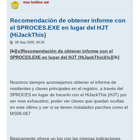
msc hotline sat
Recomendación de obtener informe con
el SPROCES.EXE en lugar del HJT
(HiJackThis)
M
08 Sep 2009, 09:26
e
n
[b]
[u]Recomendación de obtener informe con el
s
SPROCES.EXE en lugar del HJT (HiJackThis)
[/u]
[/b]
a
j
e
Nosotros siempre aconsejamos obtener el informe de
residentes y claves principales en el registro, a través del
SPROCES en lugar de hacerlo con el HiJackThis (HJT) por
ser mas exhaustivo, poder ver claves que quedan ocultas
en este último y ver si se tienen instalados parches como el
MS08-067
Básicamente ofrece un log con las mismas indicaciones,