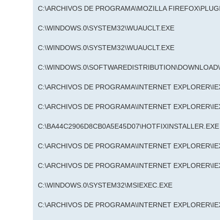
C:\ARCHIVOS DE PROGRAMA\MOZILLA FIREFOX\PLUG
C:\WINDOWS.0\SYSTEM32\WUAUCLT.EXE
C:\WINDOWS.0\SYSTEM32\WUAUCLT.EXE
C:\WINDOWS.0\SOFTWAREDISTRIBUTION\DOWNLOAD\I
C:\ARCHIVOS DE PROGRAMA\INTERNET EXPLORER\IE
C:\ARCHIVOS DE PROGRAMA\INTERNET EXPLORER\IE
C:\BA44C2906D8CB0A5E45D07\HOTFIXINSTALLER.EXE
C:\ARCHIVOS DE PROGRAMA\INTERNET EXPLORER\IE
C:\ARCHIVOS DE PROGRAMA\INTERNET EXPLORER\IE
C:\WINDOWS.0\SYSTEM32\MSIEXEC.EXE
C:\ARCHIVOS DE PROGRAMA\INTERNET EXPLORER\IE