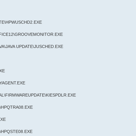
ATE\HPWUSCHD2.EXE
FFICE12\GROOVEMONITOR.EXE
A\JAVA UPDATE\JUSCHED.EXE
XE
YAGENT.EXE
AL\FIRMWAREUPDATE\KIESPDLR.EXE
N\HPQTRA08.EXE
EXE
N\HPQSTE08.EXE