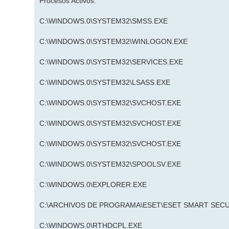
Procesos Activos:
C:\WINDOWS.0\SYSTEM32\SMSS.EXE
C:\WINDOWS.0\SYSTEM32\WINLOGON.EXE
C:\WINDOWS.0\SYSTEM32\SERVICES.EXE
C:\WINDOWS.0\SYSTEM32\LSASS.EXE
C:\WINDOWS.0\SYSTEM32\SVCHOST.EXE
C:\WINDOWS.0\SYSTEM32\SVCHOST.EXE
C:\WINDOWS.0\SYSTEM32\SVCHOST.EXE
C:\WINDOWS.0\SYSTEM32\SPOOLSV.EXE
C:\WINDOWS.0\EXPLORER.EXE
C:\ARCHIVOS DE PROGRAMA\ESET\ESET SMART SECU
C:\WINDOWS.0\RTHDCPL.EXE