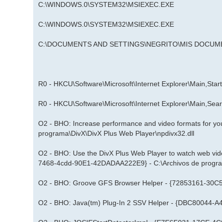
C:\WINDOWS.0\SYSTEM32\MSIEXEC.EXE
C:\WINDOWS.0\SYSTEM32\MSIEXEC.EXE
C:\DOCUMENTS AND SETTINGS\NEGRITO\MIS DOCU
R0 - HKCU\Software\Microsoft\Internet Explorer\Main,Star
R0 - HKCU\Software\Microsoft\Internet Explorer\Main,Se
O2 - BHO: Increase performance and video formats for 
programa\DivX\DivX Plus Web Player\npdivx32.dll
O2 - BHO: Use the DivX Plus Web Player to watch web vide
7468-4cdd-90E1-42DADAA222E9} - C:\Archivos de program
O2 - BHO: Groove GFS Browser Helper - {72853161-3
O2 - BHO: Java(tm) Plug-In 2 SSV Helper - {DBC80044-A4