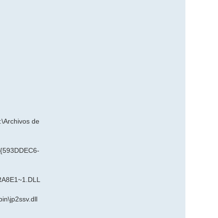
\Archivos de
 - {593DDEC6-
GRA8E1~1.DLL
n\jp2ssv.dll