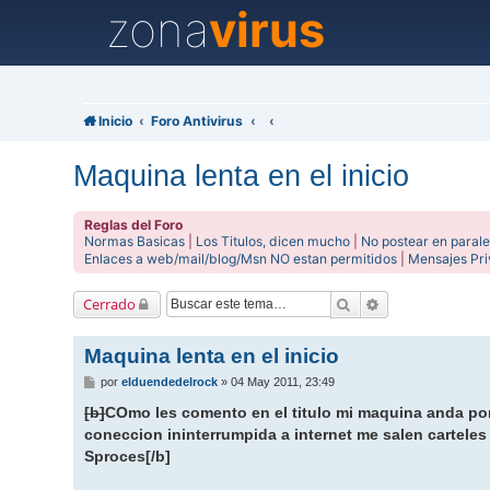
zona
virus
Inicio
Foro Antivirus
Maquina lenta en el inicio
Reglas del Foro
Normas Basicas
|
Los Titulos, dicen mucho
|
No postear en parale
Enlaces a web/mail/blog/Msn NO estan permitidos
|
Mensajes Pr
Buscar
Búsqueda avanz
Cerrado
Maquina lenta en el inicio
M
por
elduendedelrock
»
04 May 2011, 23:49
e
n
[b]
COmo les comento en el titulo mi maquina anda por 
s
coneccion ininterrumpida a internet me salen carteles
a
j
Sproces
[/b]
e