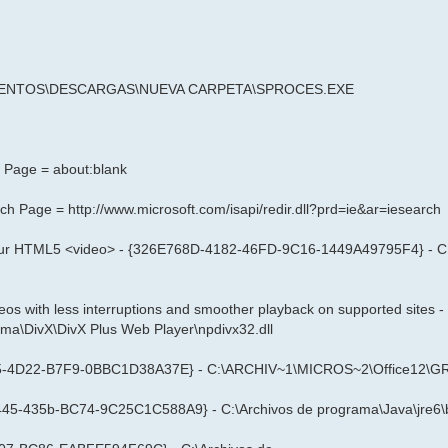
MENTOS\DESCARGAS\NUEVA CARPETA\SPROCES.EXE
t Page = about:blank
arch Page =
http://www.microsoft.com/isapi/redir.dll?prd=ie&ar=iesearch
your HTML5 <video> - {326E768D-4182-46FD-9C16-1449A49795F4} - C:
os with less interruptions and smoother playback on supported sites
a\DivX\DivX Plus Web Player\npdivx32.dll
0C5-4D22-B7F9-0BBC1D38A37E} - C:\ARCHIV~1\MICROS~2\Office12\
45-435b-BC74-9C25C1C588A9} - C:\Archivos de programa\Java\jre6\bi