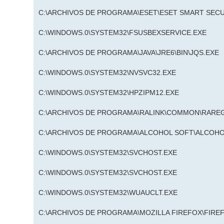
C:\ARCHIVOS DE PROGRAMA\ESET\ESET SMART SECU
C:\WINDOWS.0\SYSTEM32\FSUSBEXSERVICE.EXE
C:\ARCHIVOS DE PROGRAMA\JAVA\JRE6\BIN\JQS.EXE
C:\WINDOWS.0\SYSTEM32\NVSVC32.EXE
C:\WINDOWS.0\SYSTEM32\HPZIPM12.EXE
C:\ARCHIVOS DE PROGRAMA\RALINK\COMMON\RAREG
C:\ARCHIVOS DE PROGRAMA\ALCOHOL SOFT\ALCOHO
C:\WINDOWS.0\SYSTEM32\SVCHOST.EXE
C:\WINDOWS.0\SYSTEM32\SVCHOST.EXE
C:\WINDOWS.0\SYSTEM32\WUAUCLT.EXE
C:\ARCHIVOS DE PROGRAMA\MOZILLA FIREFOX\FIRE