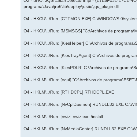
O2 - BHO: JQSIEStartDetectorImpl - {E7E6F031-17CE-4
programa\Java\jre6\lib\deploy\jqs\ie\jqs_plugin.dll
O4 - HKCU\..\Run: [CTFMON.EXE] C:\WINDOWS.0\system
O4 - HKCU\..\Run: [MSMSGS] "C:\Archivos de programa\
O4 - HKCU\..\Run: [KiesHelper] C:\Archivos de programa\
O4 - HKCU\..\Run: [KiesTrayAgent] C:\Archivos de progr
O4 - HKCU\..\Run: [KiesPDLR] C:\Archivos de programa\
O4 - HKLM\..\Run: [egui] "C:\Archivos de programa\ESET\E
O4 - HKLM\..\Run: [RTHDCPL] RTHDCPL.EXE
O4 - HKLM\..\Run: [NvCplDaemon] RUNDLL32.EXE C:\WIN
O4 - HKLM\..\Run: [nwiz] nwiz.exe /install
O4 - HKLM\..\Run: [NvMediaCenter] RUNDLL32.EXE C:\W