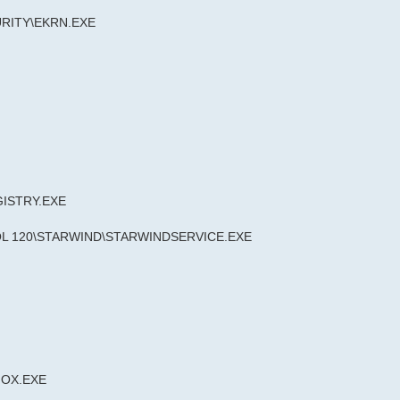
RITY\EKRN.EXE
ISTRY.EXE
L 120\STARWIND\STARWINDSERVICE.EXE
FOX.EXE