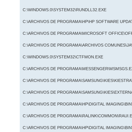
C:\WINDOWS.0\SYSTEM32\RUNDLL32.EXE
C:\ARCHIVOS DE PROGRAMA\HP\HP SOFTWARE UPD
C:\ARCHIVOS DE PROGRAMA\MICROSOFT OFFICE\O
C:\ARCHIVOS DE PROGRAMA\ARCHIVOS COMUNES\JAV
C:\WINDOWS.0\SYSTEM32\CTFMON.EXE
C:\ARCHIVOS DE PROGRAMA\MESSENGER\MSMSGS.E
C:\ARCHIVOS DE PROGRAMA\SAMSUNG\KIES\KIESTRA
C:\ARCHIVOS DE PROGRAMA\SAMSUNG\KIES\EXTERN
C:\ARCHIVOS DE PROGRAMA\HP\DIGITAL IMAGING\BI
C:\ARCHIVOS DE PROGRAMA\RALINK\COMMON\RAUI.
C:\ARCHIVOS DE PROGRAMA\HP\DIGITAL IMAGING\BI