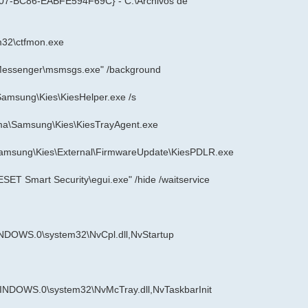
C07-BC86-EABFE594F69C} - C:\Archivos de
32\ctfmon.exe
Messenger\msmsgs.exe" /background
Samsung\Kies\KiesHelper.exe /s
ama\Samsung\Kies\KiesTrayAgent.exe
Samsung\Kies\External\FirmwareUpdate\KiesPDLR.exe
SET Smart Security\egui.exe" /hide /waitservice
DOWS.0\system32\NvCpl.dll,NvStartup
INDOWS.0\system32\NvMcTray.dll,NvTaskbarInit