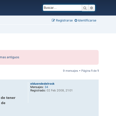
Buscar
Búsqueda ava
Registrarse
Identificarse
emas antiguos
9 mensajes • Página
1
de
1
elduendedelrock
Mensajes:
34
Registrado:
02 Feb 2008, 21:01
 de tener
e de