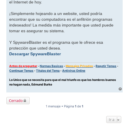
el Internet de hoy.
¡Simplemente hojeando a un website, usted podría
encontrar que su computadora es el anfitrión programas
indeseados! La medida más importante que usted puede
tomar es asegurar su sistema.
Y SpywareBlaster es el programa que le ofrece esa
protección que usted desea.
Descargar SpywareBlaster
Antes de preguntar
-
Normas Basicas
-
Mensajes Privados
-
Repetir Temas
-
Continuar Temas
-
Titulos del Tema
-
Antivirus Online
Lo Unico que se necesita para que el mal triunfe es que los hombres buenos
no hagan nada, Edmund Burke
A
r
r
Cerrado
i
b
1 mensaje • Página
1
de
1
a
Ir a