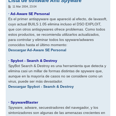
Lista de software Anti Spyware
M
11 Mar 2004, 23:04
e
n
· Ad-Aware SE Personal
s
Es el primer antispyware que apareció al efecto, de lavasoft,
a
j
cuyo actual BUILS 1.05 elimina incluso el DSO EXPLOIT,
e
que con otros antispywares ofrece problemas. Como todos
estos productos, se recomienda utilizarlos actualizados,
para controlar y eliminar todos los spyware/adwares
conocidos hasta el último momento:
Descargar Ad-Aware SE Personal
· Spybot - Search & Destroy
SpyBot Search & Destroy es una herramienta que detecta y
elimina casi un millar de formas distintas de spyware que,
aunque en la mayoría de casos no se considere como un
virus, puede ser más devastador.
Descargar Spybot - Search & Destroy
· SpywareBlaster
Spyware, adware, secuestradores del navegador, y los
sintonizadores son algunas de las amenazas crecientes en