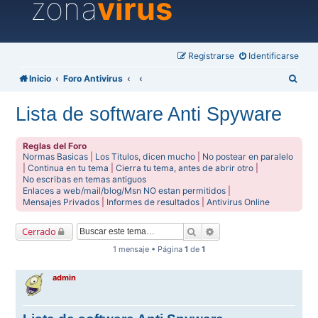
zona
virus
Registrarse
Identificarse
B
Inicio
Foro Antivirus
u
Lista de software Anti Spyware
s
c
Reglas del Foro
a
Normas Basicas
|
Los Titulos, dicen mucho
|
No postear en paralelo
|
Continua en tu tema
|
Cierra tu tema, antes de abrir otro
|
r
No escribas en temas antiguos
Enlaces a web/mail/blog/Msn NO estan permitidos
|
Mensajes Privados
|
Informes de resultados
|
Antivirus Online
Buscar
Búsqueda avanzada
Cerrado
1 mensaje • Página
1
de
1
admin