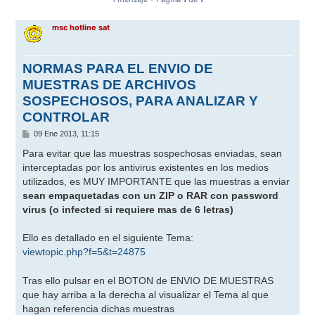
msc hotline sat
NORMAS PARA EL ENVIO DE
MUESTRAS DE ARCHIVOS
SOSPECHOSOS, PARA ANALIZAR Y
CONTROLAR
M
09 Ene 2013, 11:15
e
n
Para evitar que las muestras sospechosas enviadas, sean
s
interceptadas por los antivirus existentes en los medios
a
j
utilizados, es MUY IMPORTANTE que las muestras a enviar
e
sean empaquetadas con un ZIP o RAR con password
virus (o infected si requiere mas de 6 letras)
Ello es detallado en el siguiente Tema:
viewtopic.php?f=5&t=24875
Tras ello pulsar en el BOTON de ENVIO DE MUESTRAS
que hay arriba a la derecha al visualizar el Tema al que
hagan referencia dichas muestras