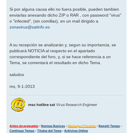
Si por alguna causa ello no fuera posible, pueden tambien
enviarlas anexando dicho ZIP o RAR , con password "virus"
o "infected", (sin comillas), en un mail dirigido a
zonavirus@satinfo.es
A su recepción se analizarán y, segun su importancia, se
publicará NOTICIA al respecto en el apartado
correspondiente del foro, y, si se hace referencia a un
Tema, se comentará el resultado en dicho Tema.
saludos
ms, 9-1-2013
msc hotline sat
Virus Research Engineer
Antes de preguntar
-
Normas Basicas
-
Mensajes Privados
-
Repetir Temas
-
Continuar Temas
-
Titulos del Tema
-
Antivirus Online