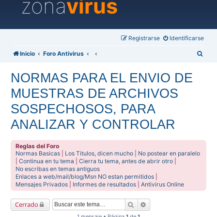
zona
virus
Registrarse
Identificarse
B
Inicio
Foro Antivirus
u
NORMAS PARA EL ENVIO DE
s
MUESTRAS DE ARCHIVOS
c
a
SOSPECHOSOS, PARA
r
ANALIZAR Y CONTROLAR
Reglas del Foro
Normas Basicas
|
Los Titulos, dicen mucho
|
No postear en paralelo
|
Continua en tu tema
|
Cierra tu tema, antes de abrir otro
|
No escribas en temas antiguos
Enlaces a web/mail/blog/Msn NO estan permitidos
|
Mensajes Privados
|
Informes de resultados
|
Antivirus Online
Buscar
Búsqueda avanzada
Cerrado
1 mensaje • Página
1
de
1