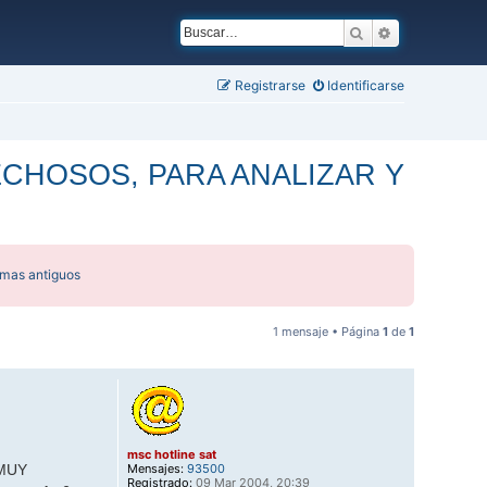
Buscar
Búsqueda ava
Registrarse
Identificarse
CHOSOS, PARA ANALIZAR Y
emas antiguos
1 mensaje • Página
1
de
1
msc hotline sat
Mensajes:
93500
 MUY
Registrado:
09 Mar 2004, 20:39