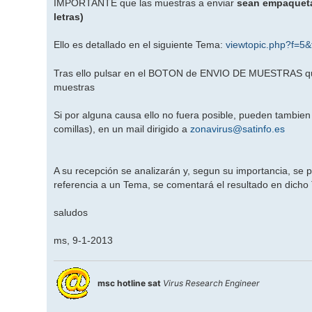
IMPORTANTE que las muestras a enviar
sean empaqueta
a
j
letras)
e
Ello es detallado en el siguiente Tema:
viewtopic.php?f=5
Tras ello pulsar en el BOTON de ENVIO DE MUESTRAS que h
muestras
Si por alguna causa ello no fuera posible, pueden tambien
comillas), en un mail dirigido a
zonavirus@satinfo.es
A su recepción se analizarán y, segun su importancia, se p
referencia a un Tema, se comentará el resultado en dicho
saludos
ms, 9-1-2013
msc hotline sat
Virus Research Engineer