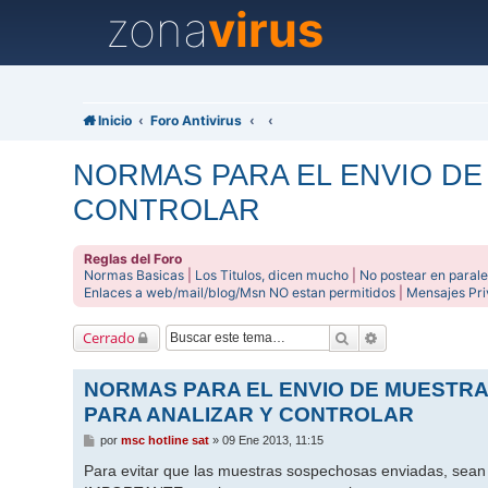
zona
virus
Inicio
Foro Antivirus
NORMAS PARA EL ENVIO DE
CONTROLAR
Reglas del Foro
Normas Basicas
|
Los Titulos, dicen mucho
|
No postear en parale
Enlaces a web/mail/blog/Msn NO estan permitidos
|
Mensajes Pr
Buscar
Búsqueda avanz
Cerrado
NORMAS PARA EL ENVIO DE MUESTR
PARA ANALIZAR Y CONTROLAR
M
por
msc hotline sat
»
09 Ene 2013, 11:15
e
n
Para evitar que las muestras sospechosas enviadas, sean i
s