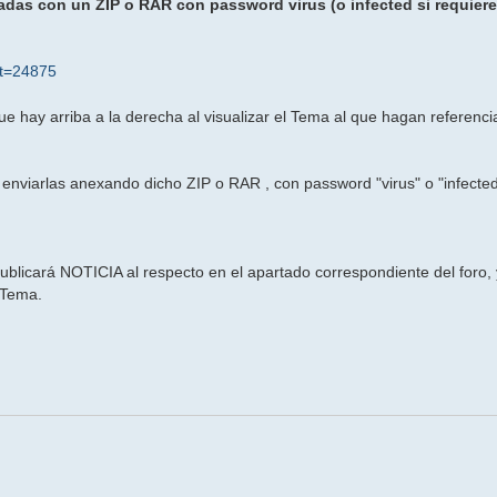
das con un ZIP o RAR con password virus (o infected si requier
&t=24875
ay arriba a la derecha al visualizar el Tema al que hagan referenci
 enviarlas anexando dicho ZIP o RAR , con password "virus" o "infected"
ublicará NOTICIA al respecto en el apartado correspondiente del foro, 
 Tema.