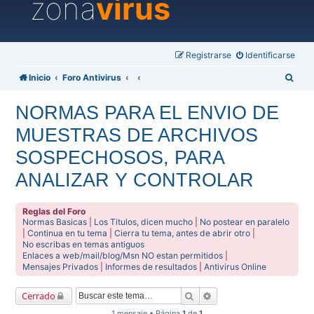
zona
virus
Registrarse
Identificarse
B
Inicio
Foro Antivirus
u
NORMAS PARA EL ENVIO DE
s
MUESTRAS DE ARCHIVOS
c
a
SOSPECHOSOS, PARA
r
ANALIZAR Y CONTROLAR
Reglas del Foro
Normas Basicas
|
Los Titulos, dicen mucho
|
No postear en paralelo
|
Continua en tu tema
|
Cierra tu tema, antes de abrir otro
|
No escribas en temas antiguos
Enlaces a web/mail/blog/Msn NO estan permitidos
|
Mensajes Privados
|
Informes de resultados
|
Antivirus Online
Buscar
Búsqueda avanzada
Cerrado
1 mensaje • Página
1
de
1