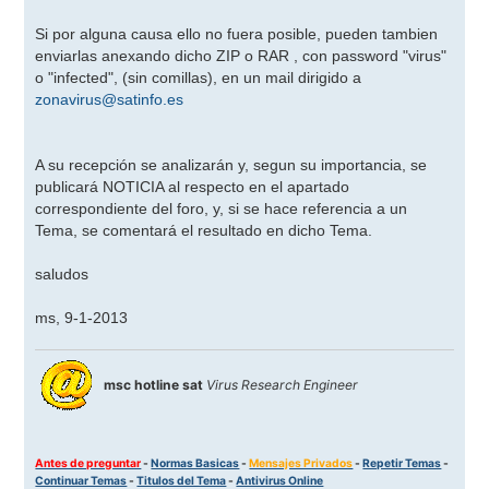
Si por alguna causa ello no fuera posible, pueden tambien
enviarlas anexando dicho ZIP o RAR , con password "virus"
o "infected", (sin comillas), en un mail dirigido a
zonavirus@satinfo.es
A su recepción se analizarán y, segun su importancia, se
publicará NOTICIA al respecto en el apartado
correspondiente del foro, y, si se hace referencia a un
Tema, se comentará el resultado en dicho Tema.
saludos
ms, 9-1-2013
msc hotline sat
Virus Research Engineer
Antes de preguntar
-
Normas Basicas
-
Mensajes Privados
-
Repetir Temas
-
Continuar Temas
-
Titulos del Tema
-
Antivirus Online