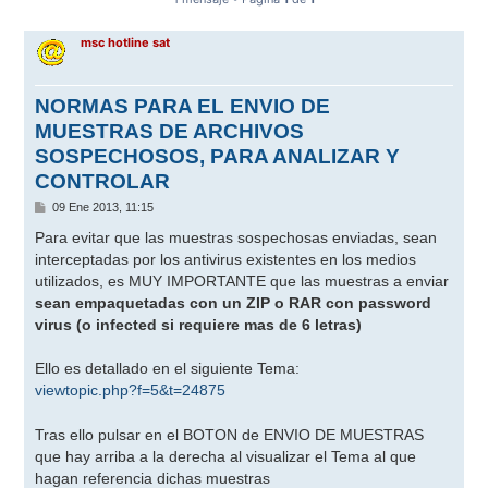
msc hotline sat
NORMAS PARA EL ENVIO DE
MUESTRAS DE ARCHIVOS
SOSPECHOSOS, PARA ANALIZAR Y
CONTROLAR
M
09 Ene 2013, 11:15
e
n
Para evitar que las muestras sospechosas enviadas, sean
s
interceptadas por los antivirus existentes en los medios
a
j
utilizados, es MUY IMPORTANTE que las muestras a enviar
e
sean empaquetadas con un ZIP o RAR con password
virus (o infected si requiere mas de 6 letras)
Ello es detallado en el siguiente Tema:
viewtopic.php?f=5&t=24875
Tras ello pulsar en el BOTON de ENVIO DE MUESTRAS
que hay arriba a la derecha al visualizar el Tema al que
hagan referencia dichas muestras