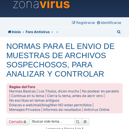
zona
virus
Registrarse
Identificarse
B
Inicio
Foro Antivirus
u
NORMAS PARA EL ENVIO DE
s
MUESTRAS DE ARCHIVOS
c
a
SOSPECHOSOS, PARA
r
ANALIZAR Y CONTROLAR
Reglas del Foro
Normas Basicas
|
Los Titulos, dicen mucho
|
No postear en paralelo
|
Continua en tu tema
|
Cierra tu tema, antes de abrir otro
|
No escribas en temas antiguos
Enlaces a web/mail/blog/Msn NO estan permitidos
|
Mensajes Privados
|
Informes de resultados
|
Antivirus Online
Buscar
Búsqueda avanzada
Cerrado
1 mensaje • Página
1
de
1