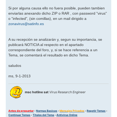
Si por alguna causa ello no fuera posible, pueden tambien
enviarlas anexando dicho ZIP o RAR , con password "virus"
o "infected", (sin comillas), en un mail dirigido a
zonavirus@satinfo.es
A su recepción se analizarán y, segun su importancia, se
publicará NOTICIA al respecto en el apartado
correspondiente del foro, y, si se hace referencia a un
Tema, se comentará el resultado en dicho Tema.
saludos
ms, 9-1-2013
msc hotline sat
Virus Research Engineer
Antes de preguntar
-
Normas Basicas
-
Mensajes Privados
-
Repetir Temas
-
Continuar Temas
-
Titulos del Tema
-
Antivirus Online