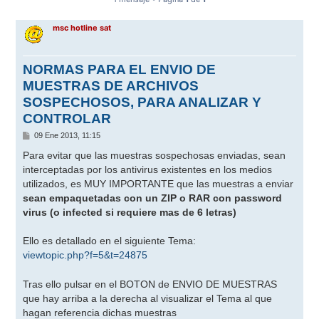
msc hotline sat
NORMAS PARA EL ENVIO DE
MUESTRAS DE ARCHIVOS
SOSPECHOSOS, PARA ANALIZAR Y
CONTROLAR
M
09 Ene 2013, 11:15
e
n
Para evitar que las muestras sospechosas enviadas, sean
s
interceptadas por los antivirus existentes en los medios
a
j
utilizados, es MUY IMPORTANTE que las muestras a enviar
e
sean empaquetadas con un ZIP o RAR con password
virus (o infected si requiere mas de 6 letras)
Ello es detallado en el siguiente Tema:
viewtopic.php?f=5&t=24875
Tras ello pulsar en el BOTON de ENVIO DE MUESTRAS
que hay arriba a la derecha al visualizar el Tema al que
hagan referencia dichas muestras