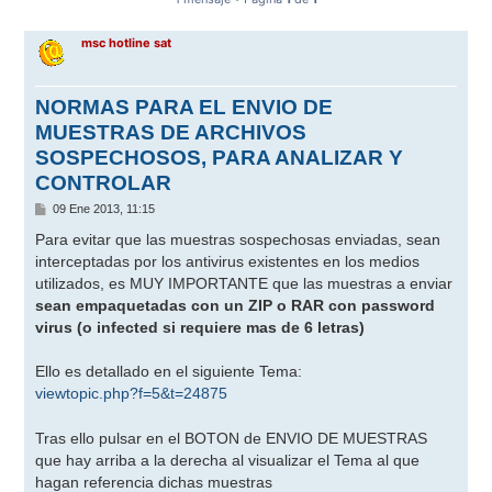
msc hotline sat
NORMAS PARA EL ENVIO DE
MUESTRAS DE ARCHIVOS
SOSPECHOSOS, PARA ANALIZAR Y
CONTROLAR
M
09 Ene 2013, 11:15
e
n
Para evitar que las muestras sospechosas enviadas, sean
s
interceptadas por los antivirus existentes en los medios
a
j
utilizados, es MUY IMPORTANTE que las muestras a enviar
e
sean empaquetadas con un ZIP o RAR con password
virus (o infected si requiere mas de 6 letras)
Ello es detallado en el siguiente Tema:
viewtopic.php?f=5&t=24875
Tras ello pulsar en el BOTON de ENVIO DE MUESTRAS
que hay arriba a la derecha al visualizar el Tema al que
hagan referencia dichas muestras