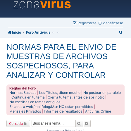
zona
virus
Registrarse
Identificarse
B
Inicio
Foro Antivirus
u
NORMAS PARA EL ENVIO DE
s
MUESTRAS DE ARCHIVOS
c
a
SOSPECHOSOS, PARA
r
ANALIZAR Y CONTROLAR
Reglas del Foro
Normas Basicas
|
Los Titulos, dicen mucho
|
No postear en paralelo
|
Continua en tu tema
|
Cierra tu tema, antes de abrir otro
|
No escribas en temas antiguos
Enlaces a web/mail/blog/Msn NO estan permitidos
|
Mensajes Privados
|
Informes de resultados
|
Antivirus Online
Buscar
Búsqueda avanzada
Cerrado
1 mensaje • Página
1
de
1