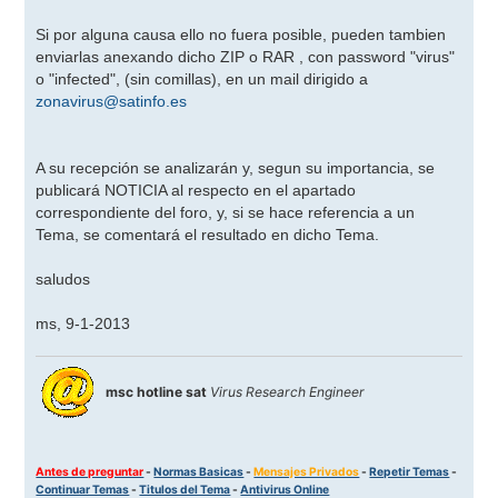
Si por alguna causa ello no fuera posible, pueden tambien
enviarlas anexando dicho ZIP o RAR , con password "virus"
o "infected", (sin comillas), en un mail dirigido a
zonavirus@satinfo.es
A su recepción se analizarán y, segun su importancia, se
publicará NOTICIA al respecto en el apartado
correspondiente del foro, y, si se hace referencia a un
Tema, se comentará el resultado en dicho Tema.
saludos
ms, 9-1-2013
msc hotline sat
Virus Research Engineer
Antes de preguntar
-
Normas Basicas
-
Mensajes Privados
-
Repetir Temas
-
Continuar Temas
-
Titulos del Tema
-
Antivirus Online