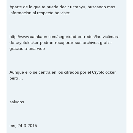
e
n
Aparte de lo que te pueda decir ultranyu, buscando mas
s
informacion al respecto he visto:
a
j
e
http://www.xatakaon.com/seguridad-en-redes/las-victimas-
de-cryptolocker-podran-recuperar-sus-archivos-gratis-
gracias-a-una-web
Aunque ello se centra en los cifrados por el Cryptolocker,
pero ...
saludos
ms, 24-3-2015