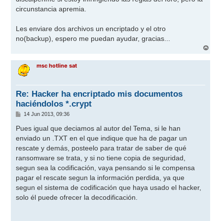
a
j
circunstancia apremia.
e
Les enviare dos archivos un encriptado y el otro
no(backup), espero me puedan ayudar, gracias...
A
r
r
msc hotline sat
i
b
a
Re: Hacker ha encriptado mis documentos
haciéndolos *.crypt
M
14 Jun 2013, 09:36
e
n
Pues igual que deciamos al autor del Tema, si le han
s
enviado un .TXT en el que indique que ha de pagar un
a
j
rescate y demás, posteelo para tratar de saber de qué
e
ransomware se trata, y si no tiene copia de seguridad,
segun sea la codificación, vaya pensando si le compensa
pagar el rescate segun la información perdida, ya que
segun el sistema de codificación que haya usado el hacker,
solo él puede ofrecer la decodificación.