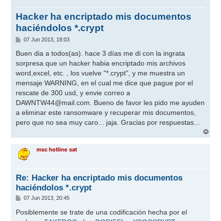
Hacker ha encriptado mis documentos
haciéndolos *.crypt
M
07 Jun 2013, 18:03
e
n
Buen dia a todos(as). hace 3 días me di con la ingrata
s
sorpresa que un hacker habia encriptado mis archivos
a
j
word,excel, etc. , los vuelve "*.crypt", y me muestra un
e
mensaje WARNING, en el cual me dice que pague por el
rescate de 300 usd, y envie correo a
DAWNTW44@mail.com
. Bueno de favor les pido me ayuden
a eliminar este ransomware y recuperar mis documentos,
pero que no sea muy caro... jaja. Gracias por respuestas...
A
r
r
msc hotline sat
i
b
a
Re: Hacker ha encriptado mis documentos
haciéndolos *.crypt
M
07 Jun 2013, 20:45
e
n
Posiblemente se trate de una codificación hecha por el
s