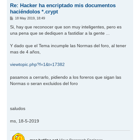
Re: Hacker ha encriptado mis documentos
haciéndolos *.crypt
M
18 May 2019, 18:49
e
n
Si, hay que reconocer que son muy inteligentes, pero es
s
una pena que se dediquen a fastidiar a la gente ...
a
j
e
Y dado que el Tema incumple las Normas del foro, al tener
mas de 4 años,
viewtopic.php?f=1&t=17382
pasamos a cerrarlo, pidiendo a los foreros que sigan las
Normas o seran excluidos del foro
saludos
ms, 18-5-2019