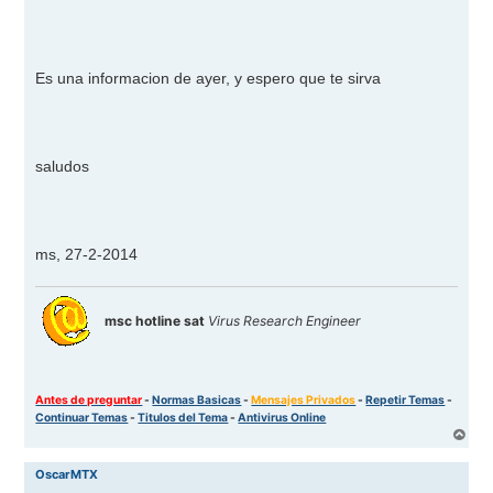
Es una informacion de ayer, y espero que te sirva
saludos
ms, 27-2-2014
msc hotline sat
Virus Research Engineer
Antes de preguntar
-
Normas Basicas
-
Mensajes Privados
-
Repetir Temas
-
Continuar Temas
-
Titulos del Tema
-
Antivirus Online
A
r
r
OscarMTX
i