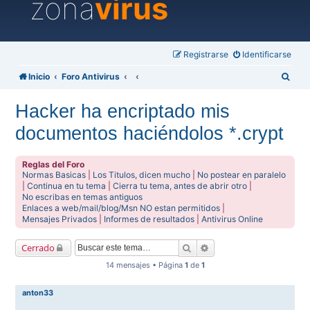
zona
virus
Registrarse
Identificarse
B
Inicio
Foro Antivirus
u
Hacker ha encriptado mis
s
documentos haciéndolos *.crypt
c
a
Reglas del Foro
r
Normas Basicas
|
Los Titulos, dicen mucho
|
No postear en paralelo
|
Continua en tu tema
|
Cierra tu tema, antes de abrir otro
|
No escribas en temas antiguos
Enlaces a web/mail/blog/Msn NO estan permitidos
|
Mensajes Privados
|
Informes de resultados
|
Antivirus Online
Buscar
Búsqueda avanzada
Cerrado
14 mensajes • Página
1
de
1
anton33