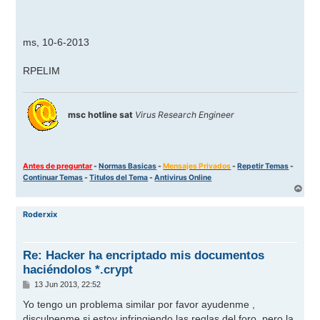
ms, 10-6-2013
RPELIM
msc hotline sat
Virus Research Engineer
Antes de preguntar
-
Normas Basicas
-
Mensajes Privados
-
Repetir Temas
-
Continuar Temas
-
Titulos del Tema
-
Antivirus Online
A
r
r
Roderxix
i
b
a
Re: Hacker ha encriptado mis documentos
haciéndolos *.crypt
M
13 Jun 2013, 22:52
e
n
Yo tengo un problema similar por favor ayudenme ,
s
disculpenme si estoy infringiendo las reglas del foro, pero la