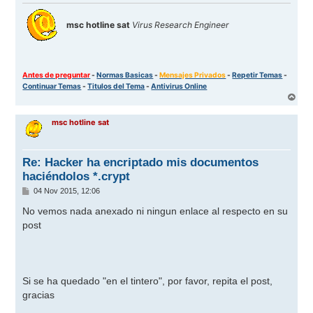
msc hotline sat
Virus Research Engineer
Antes de preguntar
-
Normas Basicas
-
Mensajes Privados
-
Repetir Temas
-
Continuar Temas
-
Titulos del Tema
-
Antivirus Online
A
r
r
msc hotline sat
i
b
a
Re: Hacker ha encriptado mis documentos
haciéndolos *.crypt
M
04 Nov 2015, 12:06
e
n
No vemos nada anexado ni ningun enlace al respecto en su
s
post
a
j
e
Si se ha quedado "en el tintero", por favor, repita el post,
gracias