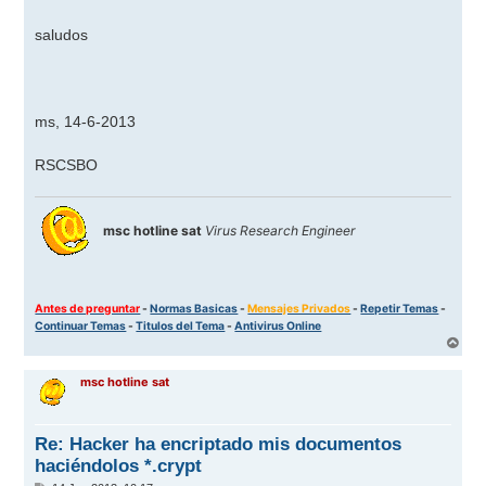
saludos
ms, 14-6-2013
RSCSBO
msc hotline sat
Virus Research Engineer
Antes de preguntar
-
Normas Basicas
-
Mensajes Privados
-
Repetir Temas
-
Continuar Temas
-
Titulos del Tema
-
Antivirus Online
A
r
r
msc hotline sat
i
b
a
Re: Hacker ha encriptado mis documentos
haciéndolos *.crypt