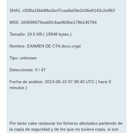
SHA1: c038a15bb88a1bcf7caa8a59e2c06e6143c2e963
MD5: 104690679ea6814ae9b5be178b145784
Tamaño: 19.5 KB ( 19948 bytes )
Nombre: EXAMEN DE CTA.docx.crypt
Tipo: unknown
Detecciones: 0 / 47
Fecha de análisis: 2013-06-10 07:38:40 UTC ( hace 0
minutos )
Por tanto cabe restaurar los ficheros afectados partiendo de
la copia de seguridad y de los que no tuviera copia, si son