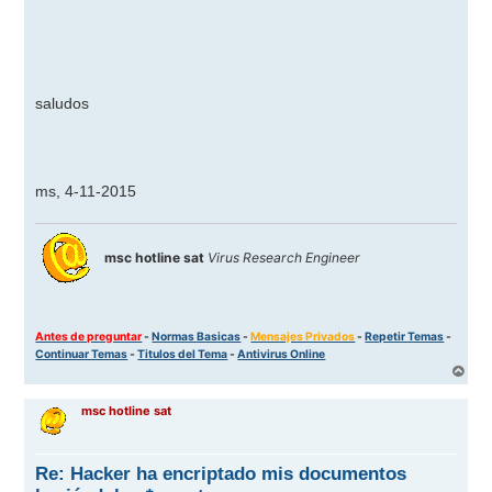
saludos
ms, 4-11-2015
msc hotline sat
Virus Research Engineer
Antes de preguntar
-
Normas Basicas
-
Mensajes Privados
-
Repetir Temas
-
Continuar Temas
-
Titulos del Tema
-
Antivirus Online
A
r
r
msc hotline sat
i
b
a
Re: Hacker ha encriptado mis documentos