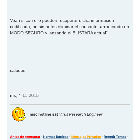
Vean si con ello pueden recuperar dicha informacion
codificada, no sin antes eliminar el causante, arrancando en
MODO SEGURO y lanzando el ELISTARA actual"
saludos
ms, 4-11-2015
msc hotline sat
Virus Research Engineer
Antes de preguntar
-
Normas Basicas
-
Mensajes Privados
-
Repetir Temas
-