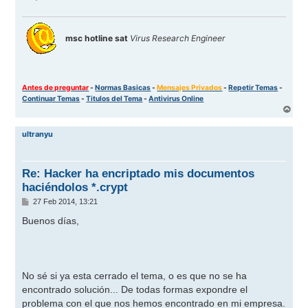
msc hotline sat
Virus Research Engineer
Antes de preguntar
-
Normas Basicas
-
Mensajes Privados
-
Repetir Temas
-
Continuar Temas
-
Titulos del Tema
-
Antivirus Online
A
r
r
ultranyu
i
b
a
Re: Hacker ha encriptado mis documentos
haciéndolos *.crypt
M
27 Feb 2014, 13:21
e
n
Buenos días,
s
a
j
e
No sé si ya esta cerrado el tema, o es que no se ha
encontrado solución... De todas formas expondre el
problema con el que nos hemos encontrado en mi empresa.