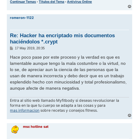
Continuar Temas
-
Titulos del Tema
-
Antivirus Online
A
r
r
romeron-1122
i
b
a
Re: Hacker ha encriptado mis documentos
haciéndolos *.crypt
M
17 May 2019, 20:35
e
n
Hace poco pase por este proceso y la verdad es que es
s
lamentable aunque tengo la mala costumbre o la virtud, no
a
j
lo se, de apreciar aun la ciencia de las personas que la
e
usan de manera incorrecta y debo decir que es un trabajo
esplendido hecho con minuciosidad y total profesionalismo,
aunque afecte de manera negativa.
Entra al sitio web llamado Myfitbody si deseas revolucionar la
forma en la que tu cuerpo se adapta a las cosas y para
mas informacion
sobre recetas y consejos fitness.
A
r
r
msc hotline sat
i
b
a