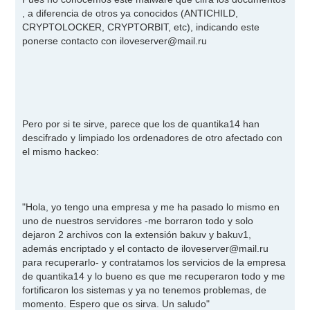
s
, a diferencia de otros ya conocidos (ANTICHILD,
a
j
CRYPTOLOCKER, CRYPTORBIT, etc), indicando este
e
ponerse contacto con
iloveserver@mail.ru
Pero por si te sirve, parece que los de quantika14 han
descifrado y limpiado los ordenadores de otro afectado con
el mismo hackeo:
"Hola, yo tengo una empresa y me ha pasado lo mismo en
uno de nuestros servidores -me borraron todo y solo
dejaron 2 archivos con la extensión bakuv y bakuv1,
además encriptado y el contacto de
iloveserver@mail.ru
para recuperarlo- y contratamos los servicios de la empresa
de quantika14 y lo bueno es que me recuperaron todo y me
fortificaron los sistemas y ya no tenemos problemas, de
momento. Espero que os sirva. Un saludo"