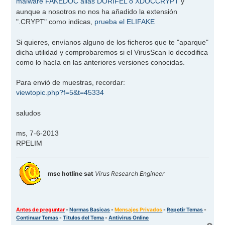
malware FAKEDOC alias DORIFEL o XDOCCRYPT
y
a
j
aunque a nosotros no nos ha añadido la extensión
e
".CRYPT" como indicas,
prueba el ELIFAKE
Si quieres, envíanos alguno de los ficheros que te "aparque"
dicha utilidad y comprobaremos si el VirusScan lo decodifica
como lo hacía en las anteriores versiones conocidas.
Para envió de muestras, recordar:
viewtopic.php?f=5&t=45334
saludos
ms, 7-6-2013
RPELIM
msc hotline sat
Virus Research Engineer
Antes de preguntar
-
Normas Basicas
-
Mensajes Privados
-
Repetir Temas
-
Continuar Temas
-
Titulos del Tema
-
Antivirus Online
A