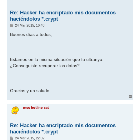
b
a
Re: Hacker ha encriptado mis documentos
haciéndolos *.crypt
M
24 Mar 2015, 10:48
e
n
Buenos días a todos,
s
a
j
e
Estamos en la misma situación que tu ultranyu.
¿Conseguiste recuperar los datos?
Gracias y un saludo
A
r
r
msc hotline sat
i
b
a
Re: Hacker ha encriptado mis documentos
haciéndolos *.crypt
M
24 Mar 2015, 22:02