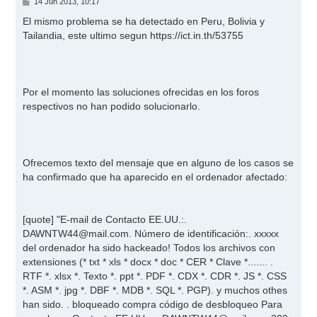
M
14 Jun 2013, 10:17
e
n
El mismo problema se ha detectado en Peru, Bolivia y
s
Tailandia, este ultimo segun
https://ict.in.th/53755
a
j
e
Por el momento las soluciones ofrecidas en los foros
respectivos no han podido solucionarlo.
Ofrecemos texto del mensaje que en alguno de los casos se
ha confirmado que ha aparecido en el ordenador afectado:
[quote] "E-mail de Contacto EE.UU.:.
DAWNTW44@mail.com
. Número de identificación:. xxxxx
del ordenador ha sido hackeado! Todos los archivos con
extensiones (* txt * xls * docx * doc * CER * Clave *....... .
RTF *. xlsx *. Texto *. ppt *. PDF *. CDX *. CDR *. JS *. CSS
*. ASM *. jpg *. DBF *. MDB *. SQL *. PGP). y muchos othes
han sido. . bloqueado compra código de desbloqueo Para