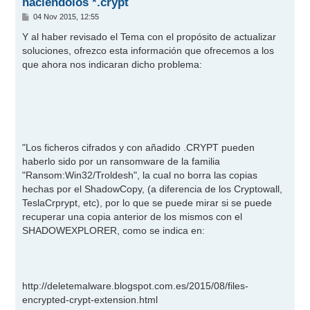
haciéndolos *.crypt
M
04 Nov 2015, 12:55
e
n
Y al haber revisado el Tema con el propósito de actualizar
s
soluciones, ofrezco esta información que ofrecemos a los
a
j
que ahora nos indicaran dicho problema:
e
"Los ficheros cifrados y con añadido .CRYPT pueden
haberlo sido por un ransomware de la familia
"Ransom:Win32/Troldesh", la cual no borra las copias
hechas por el ShadowCopy, (a diferencia de los Cryptowall,
TeslaCrprypt, etc), por lo que se puede mirar si se puede
recuperar una copia anterior de los mismos con el
SHADOWEXPLORER, como se indica en:
http://deletemalware.blogspot.com.es/2015/08/files-
encrypted-crypt-extension.html