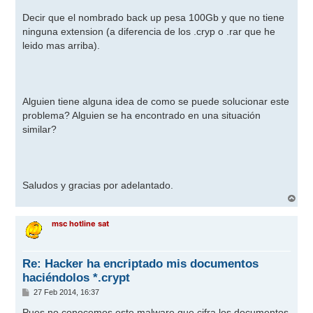
Decir que el nombrado back up pesa 100Gb y que no tiene
ninguna extension (a diferencia de los .cryp o .rar que he
leido mas arriba).
Alguien tiene alguna idea de como se puede solucionar este
problema? Alguien se ha encontrado en una situación
similar?
Saludos y gracias por adelantado.
A
r
r
msc hotline sat
i
b
a
Re: Hacker ha encriptado mis documentos
haciéndolos *.crypt
M
27 Feb 2014, 16:37
e
n
Pues no conocemos este malware que cifra los documentos