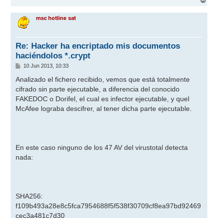
r
r
msc hotline sat
i
b
a
Re: Hacker ha encriptado mis documentos
haciéndolos *.crypt
M
10 Jun 2013, 10:33
e
n
Analizado el fichero recibido, vemos que está totalmente
s
cifrado sin parte ejecutable, a diferencia del conocido
a
j
FAKEDOC o Dorifel, el cual es infector ejecutable, y quel
e
McAfee lograba descifrer, al tener dicha parte ejecutable.
En este caso ninguno de los 47 AV del virustotal detecta
nada:
SHA256:
f109b493a28e8c5fca7954688f5f538f30709cf8ea97bd92469
cec3a481c7d30