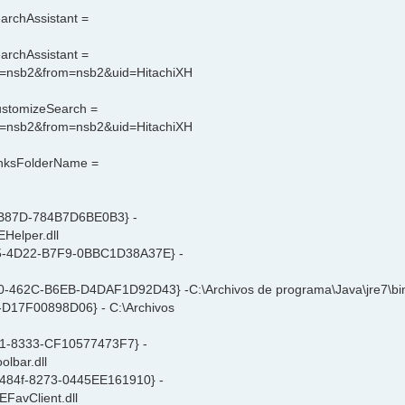
archAssistant =
archAssistant =
m=nsb2&from=nsb2&uid=HitachiXH
CustomizeSearch =
m=nsb2&from=nsb2&uid=HitachiXH
LinksFolderName =
-B87D-784B7D6BE0B3} -
Helper.dll
C5-4D22-B7F9-0BBC1D38A37E} -
0-462C-B6EB-D4DAF1D92D43} -C:\Archivos de programa\Java\jre7\bin\
D17F00898D06} - C:\Archivos
91-8333-CF10577473F7} -
lbar.dll
-484f-8273-0445EE161910} -
EFavClient.dll