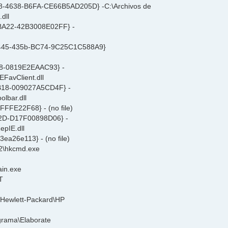
58-4638-B6FA-CE66B5AD205D} -C:\Archivos de
dll
BA22-42B3008E02FF} -
-A445-435b-BC74-9C25C1C588A9}
A8-0819E2EAAC93} -
EFavClient.dll
9B18-009027A5CD4F} -
lbar.dll
FFE22F68} - (no file)
C2D-D17F00898D06} -
pIE.dll
ea26e113} - (no file)
2\hkcmd.exe
ain.exe
T
\Hewlett-Packard\HP
ograma\Elaborate