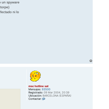
 o un spyware
torpe)
fectado ni lo
A
r
r
i
b
a
msc hotline sat
Mensajes:
93500
Registrado:
09 Mar 2004, 20:39
Ubicación:
BARCELONA (ESPAÑA)
C
Contactar:
o
n
t