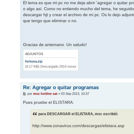
El tema es que mi pc no me deja abrir 'agregar o quitar p
o algo así. Como no entiendo mucho del tema, he seguido 
descargar hjt y crear el archivo de mi pc. Os lo dejo adjun
que tengo que eliminar o no.
Gracias de antemano. Un saludo!
ADJUNTOS
fortuna.zip
(8.17 KiB) Descargado 2914 veces
Re: Agregar o quitar programas
M
por
msc hotline sat
»
03 Sep 2013, 10:37
e
n
Pues pruebe el ELISTARA:
s
a
j
para DESCARGAR el ELISTARA, msc escribió:
e
http://www.zonavirus.com/descargas/elistara.asp