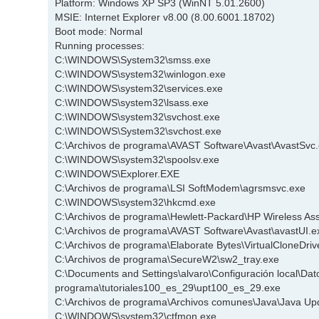
Platform: Windows XP SP3 (WinNT 5.01.2600)
MSIE: Internet Explorer v8.00 (8.00.6001.18702)
Boot mode: Normal
Running processes:
C:\WINDOWS\System32\smss.exe
C:\WINDOWS\system32\winlogon.exe
C:\WINDOWS\system32\services.exe
C:\WINDOWS\system32\lsass.exe
C:\WINDOWS\system32\svchost.exe
C:\WINDOWS\System32\svchost.exe
C:\Archivos de programa\AVAST Software\Avast\AvastSvc
C:\WINDOWS\system32\spoolsv.exe
C:\WINDOWS\Explorer.EXE
C:\Archivos de programa\LSI SoftModem\agrsmsvc.exe
C:\WINDOWS\system32\hkcmd.exe
C:\Archivos de programa\Hewlett-Packard\HP Wireless A
C:\Archivos de programa\AVAST Software\Avast\avastUI.e
C:\Archivos de programa\Elaborate Bytes\VirtualCloneD
C:\Archivos de programa\SecureW2\sw2_tray.exe
C:\Documents and Settings\alvaro\Configuración local\Dat
programa\tutoriales100_es_29\upt100_es_29.exe
C:\Archivos de programa\Archivos comunes\Java\Java Up
C:\WINDOWS\system32\ctfmon.exe