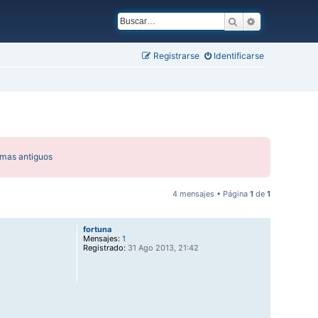
Buscar
Búsqueda ava
Registrarse
Identificarse
emas antiguos
4 mensajes • Página
1
de
1
fortuna
Mensajes:
1
Registrado:
31 Ago 2013, 21:42