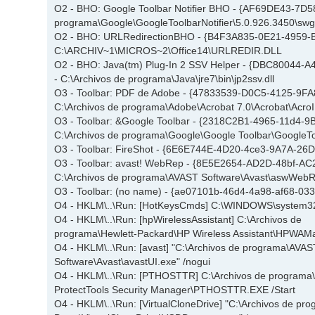
O2 - BHO: Google Toolbar Notifier BHO - {AF69DE43-7D
programa\Google\GoogleToolbarNotifier\5.0.926.3450\swg.
O2 - BHO: URLRedirectionBHO - {B4F3A835-0E21-4959-
C:\ARCHIV~1\MICROS~2\Office14\URLREDIR.DLL
O2 - BHO: Java(tm) Plug-In 2 SSV Helper - {DBC80044
- C:\Archivos de programa\Java\jre7\bin\jp2ssv.dll
O3 - Toolbar: PDF de Adobe - {47833539-D0C5-4125-9F
C:\Archivos de programa\Adobe\Acrobat 7.0\Acrobat\AcroI
O3 - Toolbar: &Google Toolbar - {2318C2B1-4965-11d4-
C:\Archivos de programa\Google\Google Toolbar\GoogleToo
O3 - Toolbar: FireShot - {6E6E744E-4D20-4ce3-9A7A-26DF
O3 - Toolbar: avast! WebRep - {8E5E2654-AD2D-48bf-A
C:\Archivos de programa\AVAST Software\Avast\aswWebRe
O3 - Toolbar: (no name) - {ae07101b-46d4-4a98-af68-0333
O4 - HKLM\..\Run: [HotKeysCmds] C:\WINDOWS\system3
O4 - HKLM\..\Run: [hpWirelessAssistant] C:\Archivos de
programa\Hewlett-Packard\HP Wireless Assistant\HPWAM
O4 - HKLM\..\Run: [avast] "C:\Archivos de programa\AVAS
Software\Avast\avastUI.exe" /nogui
O4 - HKLM\..\Run: [PTHOSTTR] C:\Archivos de programa
ProtectTools Security Manager\PTHOSTTR.EXE /Start
O4 - HKLM\..\Run: [VirtualCloneDrive] "C:\Archivos de pr