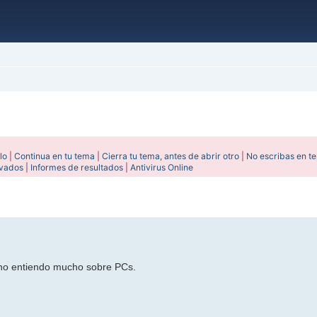
lo
|
Continua en tu tema
|
Cierra tu tema, antes de abrir otro
|
No escribas en t
ivados
|
Informes de resultados
|
Antivirus Online
ada
e no entiendo mucho sobre PCs.