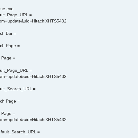
ome.exe
fault_Page_URL =
rom=update&uid=HitachiXHTS5432
rch Bar =
rch Page =
t Page =
fault_Page_URL =
rom=update&uid=HitachiXHTS5432
fault_Search_URL =
rch Page =
t Page =
rom=update&uid=HitachiXHTS5432
Default_Search_URL =