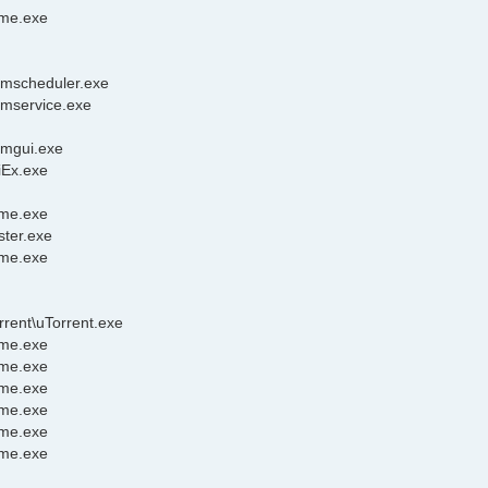
ome.exe
e
amscheduler.exe
amservice.exe
amgui.exe
iEx.exe
ome.exe
ster.exe
ome.exe
rent\uTorrent.exe
ome.exe
ome.exe
ome.exe
ome.exe
ome.exe
ome.exe