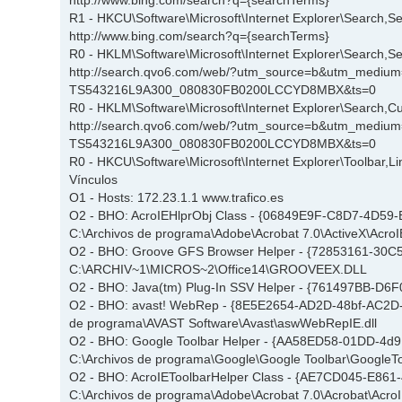
R1 - HKCU\Software\Microsoft\Internet Explorer\Search,Se
http://www.bing.com/search?q={searchTerms}
R0 - HKLM\Software\Microsoft\Internet Explorer\Search,Se
http://search.qvo6.com/web/?utm_source=b&utm_mediu
TS543216L9A300_080830FB0200LCCYD8MBX&ts=0
R0 - HKLM\Software\Microsoft\Internet Explorer\Search,
http://search.qvo6.com/web/?utm_source=b&utm_mediu
TS543216L9A300_080830FB0200LCCYD8MBX&ts=0
R0 - HKCU\Software\Microsoft\Internet Explorer\Toolbar,
Vínculos
O1 - Hosts: 172.23.1.1 www.trafico.es
O2 - BHO: AcroIEHlprObj Class - {06849E9F-C8D7-4D59
C:\Archivos de programa\Adobe\Acrobat 7.0\ActiveX\AcroIE
O2 - BHO: Groove GFS Browser Helper - {72853161-30
C:\ARCHIV~1\MICROS~2\Office14\GROOVEEX.DLL
O2 - BHO: Java(tm) Plug-In SSV Helper - {761497BB-D6F
O2 - BHO: avast! WebRep - {8E5E2654-AD2D-48bf-AC2D-
de programa\AVAST Software\Avast\aswWebRepIE.dll
O2 - BHO: Google Toolbar Helper - {AA58ED58-01DD-4d
C:\Archivos de programa\Google\Google Toolbar\GoogleToo
O2 - BHO: AcroIEToolbarHelper Class - {AE7CD045-E861
C:\Archivos de programa\Adobe\Acrobat 7.0\Acrobat\AcroI