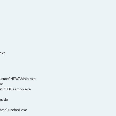
.exe
ssistant\HPWAMain.exe
xe
rive\VCDDaemon.exe
os de
date\jusched.exe