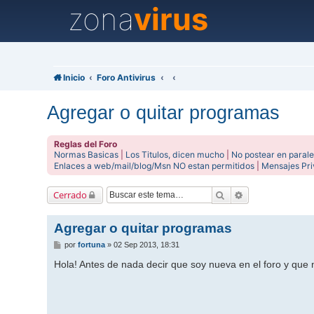
zona
virus
Inicio
Foro Antivirus
Agregar o quitar programas
Reglas del Foro
Normas Basicas
|
Los Titulos, dicen mucho
|
No postear en parale
Enlaces a web/mail/blog/Msn NO estan permitidos
|
Mensajes Pr
Buscar
Búsqueda avanz
Cerrado
Agregar o quitar programas
M
por
fortuna
»
02 Sep 2013, 18:31
e
n
Hola! Antes de nada decir que soy nueva en el foro y qu
s
a
j
e