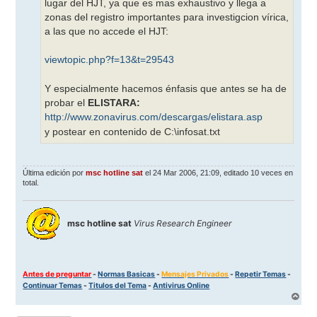
lugar del HJT, ya que es mas exhaustivo y llega a
zonas del registro importantes para investigcion vírica,
a las que no accede el HJT:
viewtopic.php?f=13&t=29543
Y especialmente hacemos énfasis que antes se ha de
probar el
ELISTARA:
http://www.zonavirus.com/descargas/elistara.asp
y postear en contenido de C:\infosat.txt
Última edición por
msc hotline sat
el 24 Mar 2006, 21:09, editado 10 veces en
total.
msc hotline sat
Virus Research Engineer
Antes de preguntar
-
Normas Basicas
-
Mensajes Privados
-
Repetir Temas
-
Continuar Temas
-
Titulos del Tema
-
Antivirus Online
A
r
r