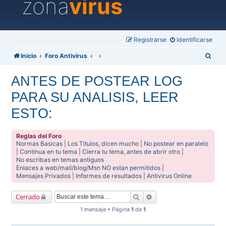
zona
virus
Registrarse
Identificarse
B
Inicio
Foro Antivirus
u
ANTES DE POSTEAR LOG
s
PARA SU ANALISIS, LEER
c
a
ESTO:
r
Reglas del Foro
Normas Basicas
|
Los Titulos, dicen mucho
|
No postear en paralelo
|
Continua en tu tema
|
Cierra tu tema, antes de abrir otro
|
No escribas en temas antiguos
Enlaces a web/mail/blog/Msn NO estan permitidos
|
Mensajes Privados
|
Informes de resultados
|
Antivirus Online
Buscar
Búsqueda avanzada
Cerrado
1 mensaje • Página
1
de
1