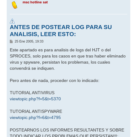
msc hotline sat
ANTES DE POSTEAR LOG PARA SU
ANALISIS, LEER ESTO:
M
25 Ene 2005, 19:33
e
n
Este apartado es para analisis de logs del HJT o del
s
SPROCES, solo para los casos en que tras haber eliminado
a
j
virus y spyware, persistan los problemas, los cuales
e
convendrá se indiquen.
Pero antes de nada, proceder con lo indicado:
TUTORIAL ANTIVIRUS
viewtopic.php?f=5&t=5370
TUTORIAL ANTISPYWARE
viewtopic.php?f=6&t=4795
POSTEARNOS LOS INFORMES RESULTANTES Y SOBRE
TODO INDICAR LOS PROBLEMAS QUE PERSISTAN!!!: