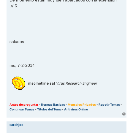
.VIR
saludos
ms, 7-2-2014
msc hotline sat
Virus Research Engineer
Antes de preguntar
-
Normas Basicas
-
Mensajes Privados
-
Repetir Temas
-
Continuar Temas
-
Titulos del Tema
-
Antivirus Online
A
r
r
sarahjoe
i
b