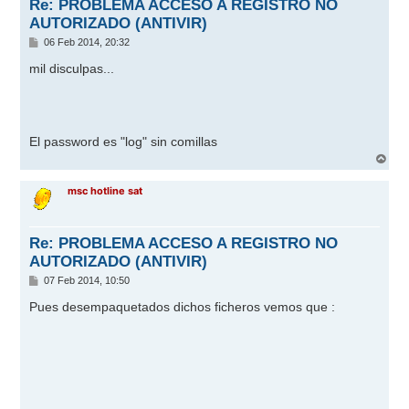
Re: PROBLEMA ACCESO A REGISTRO NO
AUTORIZADO (ANTIVIR)
M
06 Feb 2014, 20:32
e
n
mil disculpas...
s
a
j
e
El password es "log" sin comillas
A
r
r
msc hotline sat
i
b
a
Re: PROBLEMA ACCESO A REGISTRO NO
AUTORIZADO (ANTIVIR)
M
07 Feb 2014, 10:50
e
n
Pues desempaquetados dichos ficheros vemos que :
s
a
j
e