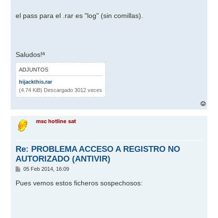
el pass para el .rar es "log" (sin comillas).
Saludos!ª
ADJUNTOS
hijackthis.rar
(4.74 KiB) Descargado 3012 veces
A
r
r
msc hotline sat
i
b
a
Re: PROBLEMA ACCESO A REGISTRO NO
AUTORIZADO (ANTIVIR)
M
05 Feb 2014, 16:09
e
n
Pues vemos estos ficheros sospechosos:
s
a
j
e