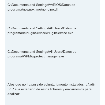
C:\Documents and Settings\VARIOS\Datos de
programa\newnext.me\nengine.dll
C:\Documents and Settings\All Users\Datos de
programa\IePluginService\PluginService.exe
C:\Documents and Settings\All Users\Datos de
programa\WPM\wprotectmanager.exe
A los que no hayan sido voluntariamente instalados. añadir
.VIR a la extension de estos ficheros y enviarnoslos para
analizar: