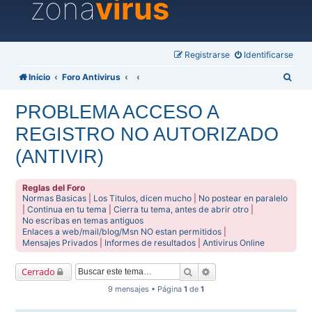
zona
virus
Registrarse
Identificarse
B
Inicio
Foro Antivirus
u
PROBLEMA ACCESO A
s
REGISTRO NO AUTORIZADO
c
a
(ANTIVIR)
r
Reglas del Foro
Normas Basicas
|
Los Titulos, dicen mucho
|
No postear en paralelo
|
Continua en tu tema
|
Cierra tu tema, antes de abrir otro
|
No escribas en temas antiguos
Enlaces a web/mail/blog/Msn NO estan permitidos
|
Mensajes Privados
|
Informes de resultados
|
Antivirus Online
Buscar
Búsqueda avanzada
Cerrado
9 mensajes • Página
1
de
1