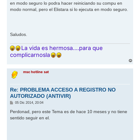
en modo seguro lo podra hacer reiniciando su compu en
modo normal, pero el Elistara si lo ejecuta en modo seguro.
Saludos.
La vida es hermosa....para que
complicarnosla
A
r
r
msc hotline sat
i
b
a
Re: PROBLEMA ACCESO A REGISTRO NO
AUTORIZADO (ANTIVIR)
M
05 Dic 2014, 20:04
e
n
Perdonad, pero este Tema es de hace 10 meses y no tiene
s
sentido seguir en el.
a
j
e