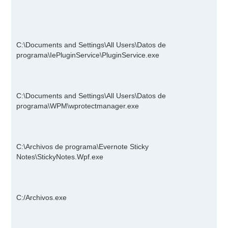
C:\Documents and Settings\All Users\Datos de
programa\IePluginService\PluginService.exe
C:\Documents and Settings\All Users\Datos de
programa\WPM\wprotectmanager.exe
C:\Archivos de programa\Evernote Sticky
Notes\StickyNotes.Wpf.exe
C:/Archivos.exe