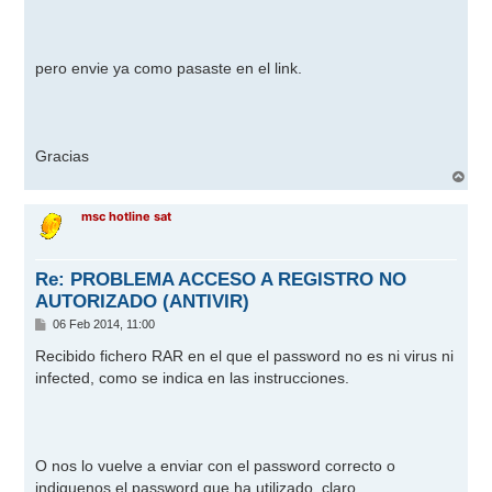
pero envie ya como pasaste en el link.
Gracias
A
r
r
msc hotline sat
i
b
a
Re: PROBLEMA ACCESO A REGISTRO NO
AUTORIZADO (ANTIVIR)
M
06 Feb 2014, 11:00
e
n
Recibido fichero RAR en el que el password no es ni virus ni
s
infected, como se indica en las instrucciones.
a
j
e
O nos lo vuelve a enviar con el password correcto o
indiquenos el password que ha utilizado, claro.