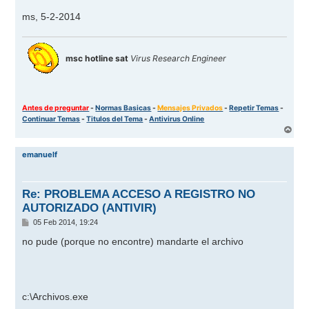
ms, 5-2-2014
msc hotline sat
Virus Research Engineer
Antes de preguntar
-
Normas Basicas
-
Mensajes Privados
-
Repetir Temas
-
Continuar Temas
-
Titulos del Tema
-
Antivirus Online
A
r
r
emanuelf
i
b
a
Re: PROBLEMA ACCESO A REGISTRO NO
AUTORIZADO (ANTIVIR)
M
05 Feb 2014, 19:24
e
n
no pude (porque no encontre) mandarte el archivo
s
a
j
e
c:\Archivos.exe