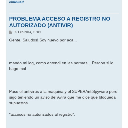
emanuelf
PROBLEMA ACCESO A REGISTRO NO
AUTORIZADO (ANTIVIR)
M
05 Feb 2014, 15:09
e
n
Gente. Saludos! Soy nuevo por aca...
s
a
j
e
mando mi log, como entendi en las normas... Perdon si lo
hago mal.
Pase el antivirus a la maquina y el SUPERAntiSpyware pero
sigo teniendo un aviso del Avira que me dice que bloqueda
supuestos
"accesos no autorizados al registro".