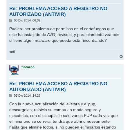
a
Re: PROBLEMA ACCESO A REGISTRO NO
AUTORIZADO (ANTIVIR)
M
05 Dic 2014, 06:02
e
n
Pudiera ser problema de permisos en el cortafuegos que
s
dice ha instalado de AVG, reviselo, y paralelamente veamos
a
j
si tiene algun malware que pueda estar incordiando?
e
sofi
A
r
r
flacoroo
i
b
a
Re: PROBLEMA ACCESO A REGISTRO NO
AUTORIZADO (ANTIVIR)
M
05 Dic 2014, 14:26
e
n
Con la nueva actualización del elistara y elipup,
s
descargelas, reinicia su compu en modo seguro y
a
j
ejecutelas, con el elipup si le sale varios PUP cada vez que
e
elimina uno se cerrera, tendrá que abrirlo nuevamente
hasta que elimine todos, si no pueden eliminarlos estando