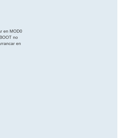
car en MOD0
FEBOOT no
arrancar en