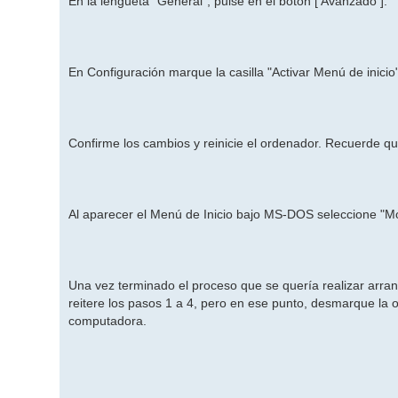
En la lengüeta "General", pulse en el botón [ Avanzado ].
En Configuración marque la casilla "Activar Menú de inicio
Confirme los cambios y reinicie el ordenador. Recuerde q
Al aparecer el Menú de Inicio bajo MS-DOS seleccione "Mod
Una vez terminado el proceso que se quería realizar arr
reitere los pasos 1 a 4, pero en ese punto, desmarque la o
computadora.