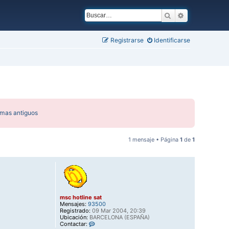
Buscar
Búsqueda ava
Registrarse
Identificarse
emas antiguos
1 mensaje • Página
1
de
1
msc hotline sat
Mensajes:
93500
Registrado:
09 Mar 2004, 20:39
Ubicación:
BARCELONA (ESPAÑA)
C
Contactar: