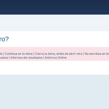
ro?
lo
|
Continua en tu tema
|
Cierra tu tema, antes de abrir otro
|
No escribas en t
ivados
|
Informes de resultados
|
Antivirus Online
ada