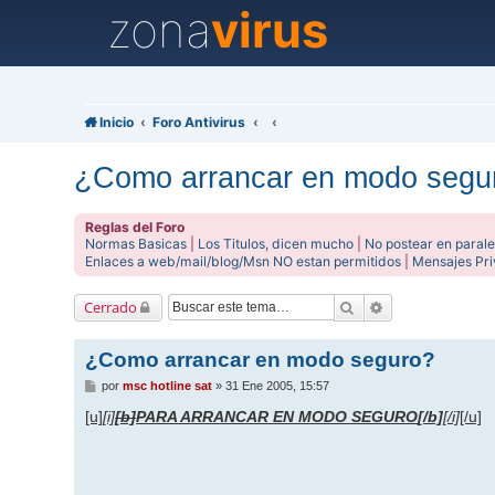
zona
virus
Inicio
Foro Antivirus
¿Como arrancar en modo segu
Reglas del Foro
Normas Basicas
|
Los Titulos, dicen mucho
|
No postear en parale
Enlaces a web/mail/blog/Msn NO estan permitidos
|
Mensajes Pr
Buscar
Búsqueda avanz
Cerrado
¿Como arrancar en modo seguro?
M
por
msc hotline sat
»
31 Ene 2005, 15:57
e
n
[u]
[i]
[b]
PARA ARRANCAR EN MODO SEGURO
[/b]
[/i]
[/u]
s
a
j
e