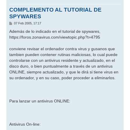
COMPLEMENTO AL TUTORIAL DE
SPYWARES
M
07 Feb 2005, 17:17
e
n
Además de lo indicado en el tutorial de spywares,
s
https://foros.zonavirus.com/viewtopic.php?t=4795
a
j
e
conviene revisar el ordenador contra virus y gusanos que
tambien pueden contener rutinas maliciosas, lo cual puede
controlarse con un antivirus residente y actualizado, en el
disco duro, o bien puntualmente a través de un antivirus
ONLINE, siempre actualizado, y que le dirá si tiene virus en
su ordenador, y en su caso, poder proceder a eliminarlos.
Para lanzar un antivirus ONLINE:
Antivirus On-line: