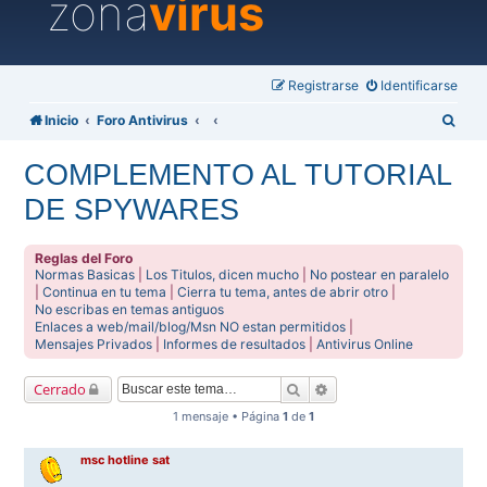
zona
virus
Registrarse
Identificarse
B
Inicio
Foro Antivirus
u
COMPLEMENTO AL TUTORIAL
s
DE SPYWARES
c
a
Reglas del Foro
r
Normas Basicas
|
Los Titulos, dicen mucho
|
No postear en paralelo
|
Continua en tu tema
|
Cierra tu tema, antes de abrir otro
|
No escribas en temas antiguos
Enlaces a web/mail/blog/Msn NO estan permitidos
|
Mensajes Privados
|
Informes de resultados
|
Antivirus Online
Buscar
Búsqueda avanzada
Cerrado
1 mensaje • Página
1
de
1
msc hotline sat