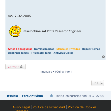
ms, 7-02-2005
msc hotline sat
Virus Research Engineer
Antes de preguntar
-
Normas Basicas
-
Mensajes Privados
-
Repetir Temas
-
Continuar Temas
-
Titulos del Tema
-
Antivirus Online
A
r
r
Cerrado
i
b
1 mensaje • Página
1
de
1
a
Ir a
Inicio
Foro Antivirus
Todos los horarios son
UTC+02:00
Aviso Legal
|
Política de Privacidad
|
Política de Cookies
|
Contacto