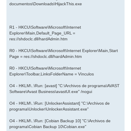
documentos\Downloads\HijackThis.exe
R1 - HKCU\Software\Microsoft\Internet
Explorer\Main,Default_Page_URL =
res://shdoclc.dll/hardAdmin.htm
R0 - HKCU\Software\Microsoft\Internet Explorer\Main,Start
Page = res://shdoclc.dll/hardAdmin.htm
R0 - HKCU\Software\Microsoft\Internet
Explorer\Toolbar,LinksFolderName = Vínculos
O4 - HKLM\..\Run: [avast] "C:\Archivos de programa\AVAST
Software\Avast Business\avastUI.exe" /nogui
O4 - HKLM\..\Run: [UnlockerAssistant] "C:\Archivos de
programa\Unlocker\UnlockerAssistant.exe"
O4 - HKLM\..\Run: [Cobian Backup 10] "C:\Archivos de
programa\Cobian Backup 10\Cobian.exe"