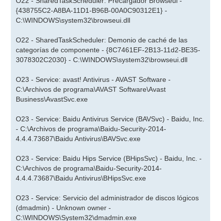
O22 - SharedTaskScheduler: Precargador Browseui -
{438755C2-A8BA-11D1-B96B-00A0C90312E1} -
C:\WINDOWS\system32\browseui.dll
O22 - SharedTaskScheduler: Demonio de caché de las
categorías de componente - {8C7461EF-2B13-11d2-BE35-
3078302C2030} - C:\WINDOWS\system32\browseui.dll
O23 - Service: avast! Antivirus - AVAST Software -
C:\Archivos de programa\AVAST Software\Avast
Business\AvastSvc.exe
O23 - Service: Baidu Antivirus Service (BAVSvc) - Baidu, Inc.
- C:\Archivos de programa\Baidu-Security-2014-
4.4.4.73687\Baidu Antivirus\BAVSvc.exe
O23 - Service: Baidu Hips Service (BHipsSvc) - Baidu, Inc. -
C:\Archivos de programa\Baidu-Security-2014-
4.4.4.73687\Baidu Antivirus\BHipsSvc.exe
O23 - Service: Servicio del administrador de discos lógicos
(dmadmin) - Unknown owner -
C:\WINDOWS\System32\dmadmin.exe