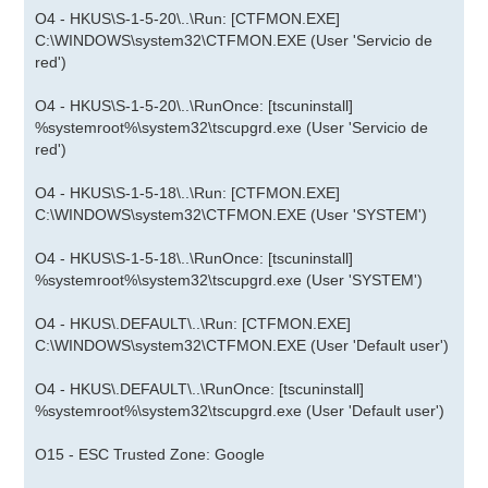
O4 - HKUS\S-1-5-20\..\Run: [CTFMON.EXE]
C:\WINDOWS\system32\CTFMON.EXE (User 'Servicio de
red')
O4 - HKUS\S-1-5-20\..\RunOnce: [tscuninstall]
%systemroot%\system32\tscupgrd.exe (User 'Servicio de
red')
O4 - HKUS\S-1-5-18\..\Run: [CTFMON.EXE]
C:\WINDOWS\system32\CTFMON.EXE (User 'SYSTEM')
O4 - HKUS\S-1-5-18\..\RunOnce: [tscuninstall]
%systemroot%\system32\tscupgrd.exe (User 'SYSTEM')
O4 - HKUS\.DEFAULT\..\Run: [CTFMON.EXE]
C:\WINDOWS\system32\CTFMON.EXE (User 'Default user')
O4 - HKUS\.DEFAULT\..\RunOnce: [tscuninstall]
%systemroot%\system32\tscupgrd.exe (User 'Default user')
O15 - ESC Trusted Zone: Google