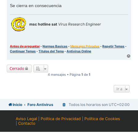
Se cierra en consecuencia
msc hotline sat
Virus Research Engineer
Antes de preguntar
-
Normas Basicas
-
Mensajes Privados
-
Repetir Temas
-
Continuar Temas
-
Titulos del Tema
-
Antivirus Online
A
r
r
Cerrado
i
b
4 mensajes • Página
1
de
1
a
Ir a
Inicio
Foro Antivirus
Todos los horarios son
UTC+02:00
Aviso Legal
|
Política de Privacidad
|
Política de Cookies
|
Contacto