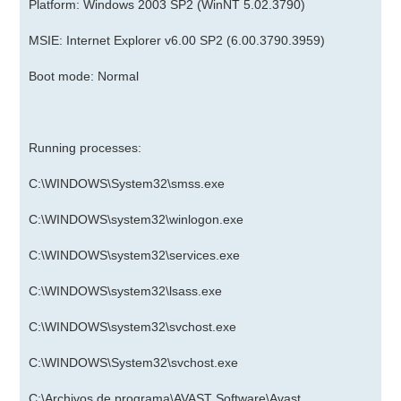
Platform: Windows 2003 SP2 (WinNT 5.02.3790)
MSIE: Internet Explorer v6.00 SP2 (6.00.3790.3959)
Boot mode: Normal
Running processes:
C:\WINDOWS\System32\smss.exe
C:\WINDOWS\system32\winlogon.exe
C:\WINDOWS\system32\services.exe
C:\WINDOWS\system32\lsass.exe
C:\WINDOWS\system32\svchost.exe
C:\WINDOWS\System32\svchost.exe
C:\Archivos de programa\AVAST Software\Avast