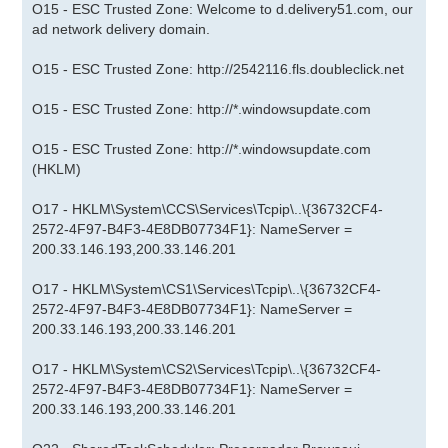
O15 - ESC Trusted Zone: Welcome to d.delivery51.com, our
ad network delivery domain.
O15 - ESC Trusted Zone:
http://2542116.fls.doubleclick.net
O15 - ESC Trusted Zone: http://*.windowsupdate.com
O15 - ESC Trusted Zone: http://*.windowsupdate.com
(HKLM)
O17 - HKLM\System\CCS\Services\Tcpip\..\{36732CF4-
2572-4F97-B4F3-4E8DB07734F1}: NameServer =
200.33.146.193,200.33.146.201
O17 - HKLM\System\CS1\Services\Tcpip\..\{36732CF4-
2572-4F97-B4F3-4E8DB07734F1}: NameServer =
200.33.146.193,200.33.146.201
O17 - HKLM\System\CS2\Services\Tcpip\..\{36732CF4-
2572-4F97-B4F3-4E8DB07734F1}: NameServer =
200.33.146.193,200.33.146.201