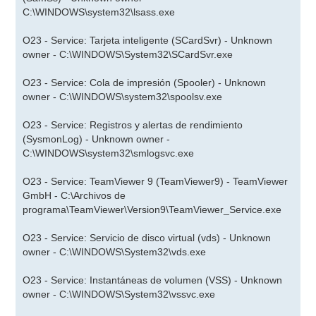
C:\WINDOWS\system32\lsass.exe
O23 - Service: Tarjeta inteligente (SCardSvr) - Unknown
owner - C:\WINDOWS\System32\SCardSvr.exe
O23 - Service: Cola de impresión (Spooler) - Unknown
owner - C:\WINDOWS\system32\spoolsv.exe
O23 - Service: Registros y alertas de rendimiento
(SysmonLog) - Unknown owner -
C:\WINDOWS\system32\smlogsvc.exe
O23 - Service: TeamViewer 9 (TeamViewer9) - TeamViewer
GmbH - C:\Archivos de
programa\TeamViewer\Version9\TeamViewer_Service.exe
O23 - Service: Servicio de disco virtual (vds) - Unknown
owner - C:\WINDOWS\System32\vds.exe
O23 - Service: Instantáneas de volumen (VSS) - Unknown
owner - C:\WINDOWS\System32\vssvc.exe