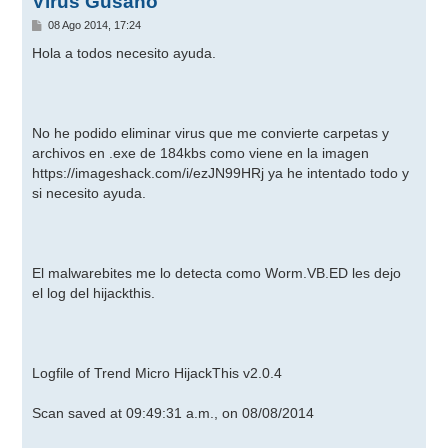
Virus Gusano
M
08 Ago 2014, 17:24
e
n
Hola a todos necesito ayuda.
s
a
j
e
No he podido eliminar virus que me convierte carpetas y
archivos en .exe de 184kbs como viene en la imagen
https://imageshack.com/i/ezJN99HRj
ya he intentado todo y
si necesito ayuda.
El malwarebites me lo detecta como Worm.VB.ED les dejo
el log del hijackthis.
Logfile of Trend Micro HijackThis v2.0.4
Scan saved at 09:49:31 a.m., on 08/08/2014