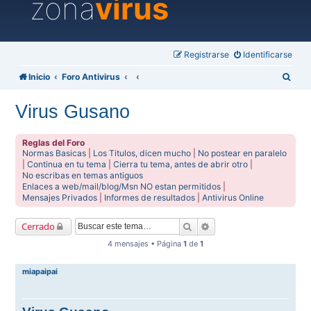
zona
virus
Registrarse
Identificarse
B
Inicio
Foro Antivirus
u
Virus Gusano
s
c
Reglas del Foro
a
Normas Basicas
|
Los Titulos, dicen mucho
|
No postear en paralelo
|
Continua en tu tema
|
Cierra tu tema, antes de abrir otro
|
r
No escribas en temas antiguos
Enlaces a web/mail/blog/Msn NO estan permitidos
|
Mensajes Privados
|
Informes de resultados
|
Antivirus Online
Buscar
Búsqueda avanzada
Cerrado
4 mensajes • Página
1
de
1
miapaipai