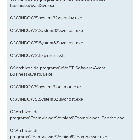
Business\AvastSvc.exe
C:\WINDOWS\system32\spoolsv.exe
C:\WINDOWS\System32\svchost.exe
C:\WINDOWS\System32\svchost.exe
C:\WINDOWS\Explorer.EXE
C:\Archivos de programa\AVAST Software\Avast
Business\avastUI.exe
C:\WINDOWS\system32\ctfmon.exe
C:\WINDOWS\System32\svchost.exe
C:\Archivos de
programa\TeamViewer\Version9\TeamViewer_Service.exe
C:\Archivos de
programa\TeamViewer\Version9\TeamViewer.exe