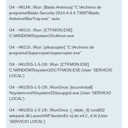
O4 - HKLM\..\Run: [Baidu Antivirus] "C:\Archivos de
programa\Baidu-Security-2014-4.4.4.73687\Baidu
Antivirus\BavTray.exe" -auto
O4 - HKCU\..\Run: [CTFMON.EXE]
C:\WINDOWS\system32\ctfmon.exe
O4 - HKCU\..\Run: [ultracopier] "C:\Archivos de
programa\Supercopier\supercopier.exe"
O4 - HKUS\S-1-5-19\..\Run: [CTFMON.EXE]
C:\WINDOWS\system32\CTFMON.EXE (User 'SERVICIO
LOCAL')
O4 - HKUS\S-1-5-19\..\RunOnce: [tscuninstall]
%systemroot%\system32\tscupgrd.exe (User 'SERVICIO
LOCAL')
O4 - HKUS\S-1-5-19\..\RunOnce: [_nltide_3] rundll32
advpack.dll,LaunchINFSectionEx nLite.inf,C,,4,N (User
'SERVICIO LOCAL')