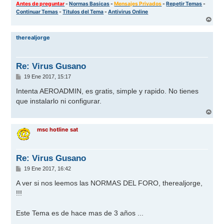
Antes de preguntar
-
Normas Basicas
-
Mensajes Privados
-
Repetir Temas
-
Continuar Temas
-
Titulos del Tema
-
Antivirus Online
A
r
r
therealjorge
i
b
a
Re: Virus Gusano
M
19 Ene 2017, 15:17
e
n
Intenta AEROADMIN, es gratis, simple y rapido. No tienes
s
que instalarlo ni configurar.
a
j
A
e
r
r
msc hotline sat
i
b
a
Re: Virus Gusano
M
19 Ene 2017, 16:42
e
n
A ver si nos leemos las NORMAS DEL FORO, therealjorge,
s
!!!
a
j
e
Este Tema es de hace mas de 3 años ...