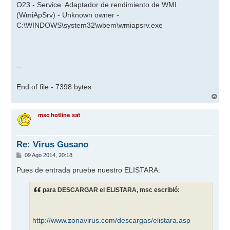
O23 - Service: Adaptador de rendimiento de WMI
(WmiApSrv) - Unknown owner -
C:\WINDOWS\system32\wbem\wmiapsrv.exe
--
End of file - 7398 bytes
A
r
r
msc hotline sat
i
b
a
Re: Virus Gusano
M
09 Ago 2014, 20:18
e
n
Pues de entrada pruebe nuestro ELISTARA:
s
a
j
para DESCARGAR el ELISTARA, msc escribió:
e
http://www.zonavirus.com/descargas/elistara.asp