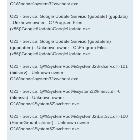
C:\Windows\system32\svchost.exe
O23 - Service: Google Update Servicio (gupdate) (gupdate)
- Unknown owner - C:\Program Files
(x86)\Google\Update\GoogleUpdate.exe
O23 - Service: Google Update Servicio (gupdatem)
(gupdatem) - Unknown owner - C:\Program Files
(x86)\Google\Update\GoogleUpdate.exe
O23 - Service: @%SystemRoot%\System32\hidserv.dll,-101
(hidserv) - Unknown owner -
C:\Windows\system32\svchost.exe
O23 - Service: @%SystemRoot%\system32\kmsvc.dll,-6
(hkmsvc) - Unknown owner -
C:\Windows\System32\svchost.exe
O23 - Service: @%SystemRoot%\System32\ListSvc.dll,-100
(HomeGroupListener) - Unknown owner -
C:\Windows\System32\svchost.exe