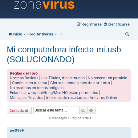
zona
virus
Registrarse
Identificarse
B
Inicio
Foro Antivirus
u
Mi computadora infecta mi usb
s
(SOLUCIONADO)
c
a
Reglas del Foro
r
Normas Basicas
|
Los Titulos, dicen mucho
|
No postear en paralelo
|
Continua en tu tema
|
Cierra tu tema, antes de abrir otro
|
No escribas en temas antiguos
Enlaces a web/mail/blog/Msn NO estan permitidos
|
Mensajes Privados
|
Informes de resultados
|
Antivirus Online
Buscar
Búsqueda avanzada
Cerrado
14 mensajes • Página
1
de
1
jes0889