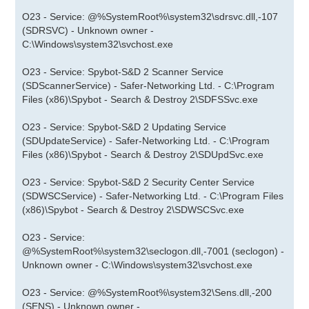
O23 - Service: @%SystemRoot%\system32\sdrsvc.dll,-107
(SDRSVC) - Unknown owner -
C:\Windows\system32\svchost.exe
O23 - Service: Spybot-S&D 2 Scanner Service
(SDScannerService) - Safer-Networking Ltd. - C:\Program
Files (x86)\Spybot - Search & Destroy 2\SDFSSvc.exe
O23 - Service: Spybot-S&D 2 Updating Service
(SDUpdateService) - Safer-Networking Ltd. - C:\Program
Files (x86)\Spybot - Search & Destroy 2\SDUpdSvc.exe
O23 - Service: Spybot-S&D 2 Security Center Service
(SDWSCService) - Safer-Networking Ltd. - C:\Program Files
(x86)\Spybot - Search & Destroy 2\SDWSCSvc.exe
O23 - Service:
@%SystemRoot%\system32\seclogon.dll,-7001 (seclogon) -
Unknown owner - C:\Windows\system32\svchost.exe
O23 - Service: @%SystemRoot%\system32\Sens.dll,-200
(SENS) - Unknown owner -