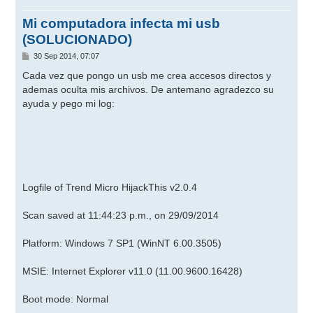
Mi computadora infecta mi usb
(SOLUCIONADO)
M
30 Sep 2014, 07:07
e
n
Cada vez que pongo un usb me crea accesos directos y
s
ademas oculta mis archivos. De antemano agradezco su
a
j
ayuda y pego mi log:
e
Logfile of Trend Micro HijackThis v2.0.4
Scan saved at 11:44:23 p.m., on 29/09/2014
Platform: Windows 7 SP1 (WinNT 6.00.3505)
MSIE: Internet Explorer v11.0 (11.00.9600.16428)
Boot mode: Normal