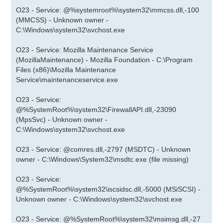
O23 - Service: @%systemroot%\system32\mmcss.dll,-100
(MMCSS) - Unknown owner -
C:\Windows\system32\svchost.exe
O23 - Service: Mozilla Maintenance Service
(MozillaMaintenance) - Mozilla Foundation - C:\Program
Files (x86)\Mozilla Maintenance
Service\maintenanceservice.exe
O23 - Service:
@%SystemRoot%\system32\FirewallAPI.dll,-23090
(MpsSvc) - Unknown owner -
C:\Windows\system32\svchost.exe
O23 - Service: @comres.dll,-2797 (MSDTC) - Unknown
owner - C:\Windows\System32\msdtc.exe (file missing)
O23 - Service:
@%SystemRoot%\system32\iscsidsc.dll,-5000 (MSiSCSI) -
Unknown owner - C:\Windows\system32\svchost.exe
O23 - Service: @%SystemRoot%\system32\msimsg.dll,-27