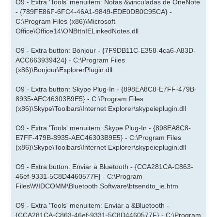
O9 - Extra 'Tools' menuitem: Notas &vinculadas de OneNote
- {789FE86F-6FC4-46A1-9849-EDE0DB0C95CA} -
C:\Program Files (x86)\Microsoft
Office\Office14\ONBttnIELinkedNotes.dll
O9 - Extra button: Bonjour - {7F9DB11C-E358-4ca6-A83D-
ACC663939424} - C:\Program Files
(x86)\Bonjour\ExplorerPlugin.dll
O9 - Extra button: Skype Plug-In - {898EA8C8-E7FF-479B-
8935-AEC46303B9E5} - C:\Program Files
(x86)\Skype\Toolbars\Internet Explorer\skypeieplugin.dll
O9 - Extra 'Tools' menuitem: Skype Plug-In - {898EA8C8-
E7FF-479B-8935-AEC46303B9E5} - C:\Program Files
(x86)\Skype\Toolbars\Internet Explorer\skypeieplugin.dll
O9 - Extra button: Enviar a Bluetooth - {CCA281CA-C863-
46ef-9331-5C8D4460577F} - C:\Program
Files\WIDCOMM\Bluetooth Software\btsendto_ie.htm
O9 - Extra 'Tools' menuitem: Enviar a &Bluetooth -
{CCA281CA-C863-46ef-9331-5C8D4460577F} - C:\Program