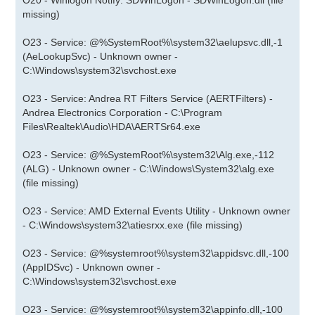
O20 - Winlogon Notify: SDWinLogon - SDWinLogon.dll (file
missing)
O23 - Service: @%SystemRoot%\system32\aelupsvc.dll,-1
(AeLookupSvc) - Unknown owner -
C:\Windows\system32\svchost.exe
O23 - Service: Andrea RT Filters Service (AERTFilters) -
Andrea Electronics Corporation - C:\Program
Files\Realtek\Audio\HDA\AERTSr64.exe
O23 - Service: @%SystemRoot%\system32\Alg.exe,-112
(ALG) - Unknown owner - C:\Windows\System32\alg.exe
(file missing)
O23 - Service: AMD External Events Utility - Unknown owner
- C:\Windows\system32\atiesrxx.exe (file missing)
O23 - Service: @%systemroot%\system32\appidsvc.dll,-100
(AppIDSvc) - Unknown owner -
C:\Windows\system32\svchost.exe
O23 - Service: @%systemroot%\system32\appinfo.dll,-100