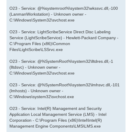
O23 - Service: @%systemroot%\system32\wkssvc.dll,-100
(LanmanWorkstation) - Unknown owner -
C:\Windows\System32\svchost.exe
O23 - Service: LightScribeService Direct Disc Labeling
Service (LightScribeService) - Hewlett-Packard Company -
C:\Program Files (x86)\Common
Files\LightScribe\LSSrvc.exe
O23 - Service: @%SystemRoot%\system32\lltdres.dll,-1
(lltdsvc) - Unknown owner -
C:\Windows\System32\svchost.exe
O23 - Service: @%SystemRoot%\system32\lmhsvc.dll,-101
(lmhosts) - Unknown owner -
C:\Windows\system32\svchost.exe
O23 - Service: Intel(R) Management and Security
Application Local Management Service (LMS) - Intel
Corporation - C:\Program Files (x86)\Intel\Intel(R)
Management Engine Components\LMS\LMS.exe