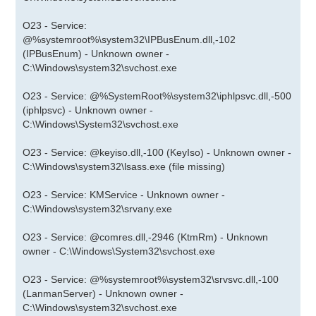
O23 - Service:
@%systemroot%\system32\IPBusEnum.dll,-102
(IPBusEnum) - Unknown owner -
C:\Windows\system32\svchost.exe
O23 - Service: @%SystemRoot%\system32\iphlpsvc.dll,-500
(iphlpsvc) - Unknown owner -
C:\Windows\System32\svchost.exe
O23 - Service: @keyiso.dll,-100 (KeyIso) - Unknown owner -
C:\Windows\system32\lsass.exe (file missing)
O23 - Service: KMService - Unknown owner -
C:\Windows\system32\srvany.exe
O23 - Service: @comres.dll,-2946 (KtmRm) - Unknown
owner - C:\Windows\System32\svchost.exe
O23 - Service: @%systemroot%\system32\srvsvc.dll,-100
(LanmanServer) - Unknown owner -
C:\Windows\system32\svchost.exe