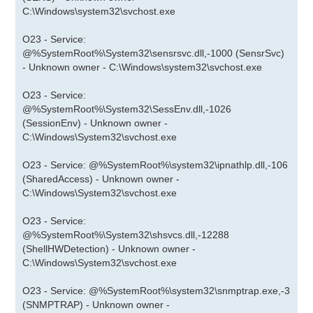
C:\Windows\system32\svchost.exe
O23 - Service:
@%SystemRoot%\System32\sensrsvc.dll,-1000 (SensrSvc)
- Unknown owner - C:\Windows\system32\svchost.exe
O23 - Service:
@%SystemRoot%\System32\SessEnv.dll,-1026
(SessionEnv) - Unknown owner -
C:\Windows\System32\svchost.exe
O23 - Service: @%SystemRoot%\system32\ipnathlp.dll,-106
(SharedAccess) - Unknown owner -
C:\Windows\System32\svchost.exe
O23 - Service:
@%SystemRoot%\System32\shsvcs.dll,-12288
(ShellHWDetection) - Unknown owner -
C:\Windows\System32\svchost.exe
O23 - Service: @%SystemRoot%\system32\snmptrap.exe,-3
(SNMPTRAP) - Unknown owner -