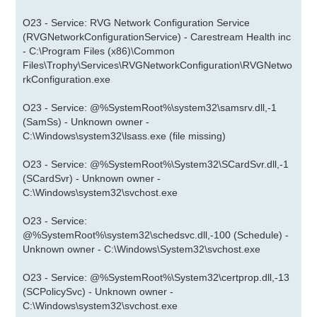
O23 - Service: RVG Network Configuration Service
(RVGNetworkConfigurationService) - Carestream Health inc
- C:\Program Files (x86)\Common
Files\Trophy\Services\RVGNetworkConfiguration\RVGNetwo
rkConfiguration.exe
O23 - Service: @%SystemRoot%\system32\samsrv.dll,-1
(SamSs) - Unknown owner -
C:\Windows\system32\lsass.exe (file missing)
O23 - Service: @%SystemRoot%\System32\SCardSvr.dll,-1
(SCardSvr) - Unknown owner -
C:\Windows\system32\svchost.exe
O23 - Service:
@%SystemRoot%\system32\schedsvc.dll,-100 (Schedule) -
Unknown owner - C:\Windows\System32\svchost.exe
O23 - Service: @%SystemRoot%\System32\certprop.dll,-13
(SCPolicySvc) - Unknown owner -
C:\Windows\system32\svchost.exe