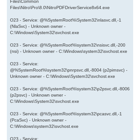
Files\Common
Files\Nitro\Pro\8.0\NitroPDFDriverService8x64.exe
O23 - Service: @%SystemRoot%\System32\nlasvc.dll,-1
(NlaSvc) - Unknown owner -
C:\Windows\System32\svchost.exe
O23 - Service: @%SystemRoot%\system32\nsisvc.dll,-200
(nsi) - Unknown owner - C:\Windows\system32\svchost.exe
O23 - Service:
@%SystemRoot%\system32\pnrpsvc.dll,-8004 (p2pimsvc) -
Unknown owner - C:\Windows\System32\svchost.exe
O23 - Service: @%SystemRoot%\system32\p2psvc.dll,-8006
(p2psvc) - Unknown owner -
C:\Windows\System32\svchost.exe
O23 - Service: @%SystemRoot%\system32\pcasvc.dll,-1
(PcaSvc) - Unknown owner -
C:\Windows\system32\svchost.exe
O23 - Service: