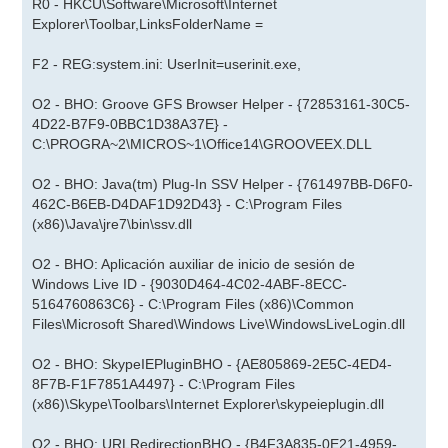
R0 - HKCU\Software\Microsoft\Internet
Explorer\Toolbar,LinksFolderName =
F2 - REG:system.ini: UserInit=userinit.exe,
O2 - BHO: Groove GFS Browser Helper - {72853161-30C5-
4D22-B7F9-0BBC1D38A37E} -
C:\PROGRA~2\MICROS~1\Office14\GROOVEEX.DLL
O2 - BHO: Java(tm) Plug-In SSV Helper - {761497BB-D6F0-
462C-B6EB-D4DAF1D92D43} - C:\Program Files
(x86)\Java\jre7\bin\ssv.dll
O2 - BHO: Aplicación auxiliar de inicio de sesión de
Windows Live ID - {9030D464-4C02-4ABF-8ECC-
5164760863C6} - C:\Program Files (x86)\Common
Files\Microsoft Shared\Windows Live\WindowsLiveLogin.dll
O2 - BHO: SkypeIEPluginBHO - {AE805869-2E5C-4ED4-
8F7B-F1F7851A4497} - C:\Program Files
(x86)\Skype\Toolbars\Internet Explorer\skypeieplugin.dll
O2 - BHO: URLRedirectionBHO - {B4F3A835-0E21-4959-