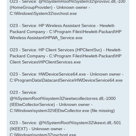
O23 - Service: @%SystemRoot%\System32\provsvc.dll,-100
(HomeGroupProvider) - Unknown owner -
C:\Windows\System32\svchost.exe
O23 - Service: HP Wireless Assistant Service - Hewlett-
Packard Company - C:\Program Files\Hewlett-Packard\HP
Wireless Assistant\HPWA_Service.exe
O23 - Service: HP Client Services (HPClientSvc) - Hewlett-
Packard Company - C:\Program Files\Hewlett-Packard\HP
Client Services\HPClientServices.exe
O23 - Service: HWDeviceService64.exe - Unknown owner -
C:\ProgramData\DatacardService\HWDeviceService64.exe
O23 - Service:
@%SystemRoot%\system32\ieetwcollectorres.dll,-1000
(IEEtwCollectorService) - Unknown owner -
C:\Windows\system32\IEEtwCollector.exe (file missing)
O23 - Service: @%SystemRoot%\system32\ikeext.dll,-501
(IKEEXT) - Unknown owner -
C:\Windows\system32\svchost.exe