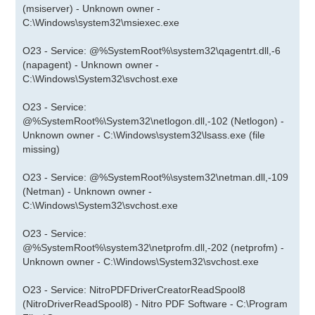
(msiserver) - Unknown owner -
C:\Windows\system32\msiexec.exe
O23 - Service: @%SystemRoot%\system32\qagentrt.dll,-6
(napagent) - Unknown owner -
C:\Windows\System32\svchost.exe
O23 - Service:
@%SystemRoot%\System32\netlogon.dll,-102 (Netlogon) -
Unknown owner - C:\Windows\system32\lsass.exe (file
missing)
O23 - Service: @%SystemRoot%\system32\netman.dll,-109
(Netman) - Unknown owner -
C:\Windows\System32\svchost.exe
O23 - Service:
@%SystemRoot%\system32\netprofm.dll,-202 (netprofm) -
Unknown owner - C:\Windows\System32\svchost.exe
O23 - Service: NitroPDFDriverCreatorReadSpool8
(NitroDriverReadSpool8) - Nitro PDF Software - C:\Program