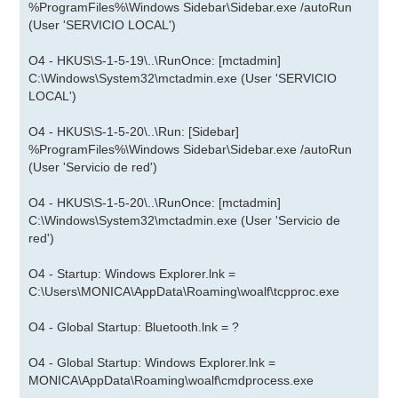
%ProgramFiles%\Windows Sidebar\Sidebar.exe /autoRun
(User 'SERVICIO LOCAL')
O4 - HKUS\S-1-5-19\..\RunOnce: [mctadmin]
C:\Windows\System32\mctadmin.exe (User 'SERVICIO
LOCAL')
O4 - HKUS\S-1-5-20\..\Run: [Sidebar]
%ProgramFiles%\Windows Sidebar\Sidebar.exe /autoRun
(User 'Servicio de red')
O4 - HKUS\S-1-5-20\..\RunOnce: [mctadmin]
C:\Windows\System32\mctadmin.exe (User 'Servicio de
red')
O4 - Startup: Windows Explorer.lnk =
C:\Users\MONICA\AppData\Roaming\woalf\tcpproc.exe
O4 - Global Startup: Bluetooth.lnk = ?
O4 - Global Startup: Windows Explorer.lnk =
MONICA\AppData\Roaming\woalf\cmdprocess.exe