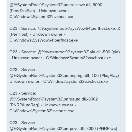
@%SystemRoot%\system32\peerdistsvc.dll,-9000
(PeerDistSvc) - Unknown owner -
C:\Windows\System32\svchost.exe
O23 - Service: @%systemroot%\sysWow64\perfhost.exe,-2
(PerfHost) - Unknown owner -
C:\Windows\SysWow64\perfhost.exe
O23 - Service: @%systemroot%\system32\pla.dll,-500 (pla)
- Unknown owner - C:\Windows\System32\svchost.exe
O23 - Service:
@%SystemRoot%\system32\umpnpmgr.dll,-100 (PlugPlay) -
Unknown owner - C:\Windows\system32\svchost.exe
O23 - Service:
@%SystemRoot%\system32\pnrpauto.dll,-8002
(PNRPAutoReg) - Unknown owner -
C:\Windows\System32\svchost.exe
O23 - Service:
@%SystemRoot%\system32\pnrpsvc.dll,-8000 (PNRPsvc) -