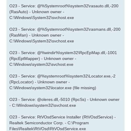
O23 - Service: @%Systemroot%\system32\rasauto.dll,-200
(RasAuto) - Unknown owner -
C:\Windows\System32\svchost.exe
O23 - Service: @%Systemroot%\system32\rasmans.dll,-200
(RasMan) - Unknown owner -
C:\Windows\System32\svchost.exe
O23 - Service: @%windir%\system32\RpcEpMap.dll,-1001
(RpcEptMapper) - Unknown owner -
C:\Windows\system32\svchost.exe
O23 - Service: @%systemroot%\system32\Locator.exe,-2
(RpcLocator) - Unknown owner -
C:\Windows\system32\locator.exe (file missing)
O23 - Service: @oleres.dll,-5010 (RpcSs) - Unknown owner
- C:\Windows\system32\svchost.exe
O23 - Service: RtVOsdService Installer (RtVOsdService) -
Realtek Semiconductor Corp. - C:\Program
Files\Realtek\RtVOsd\RtVOsdService.exe