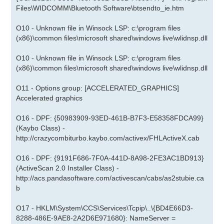
Files\WIDCOMM\Bluetooth Software\btsendto_ie.htm
O10 - Unknown file in Winsock LSP: c:\program files
(x86)\common files\microsoft shared\windows live\wlidnsp.dll
O10 - Unknown file in Winsock LSP: c:\program files
(x86)\common files\microsoft shared\windows live\wlidnsp.dll
O11 - Options group: [ACCELERATED_GRAPHICS]
Accelerated graphics
O16 - DPF: {50983909-93ED-461B-B7F3-E58358FDCA99}
(Kaybo Class) -
http://crazycombiturbo.kaybo.com/activex/FHLActiveX.cab
O16 - DPF: {9191F686-7F0A-441D-8A98-2FE3AC1BD913}
(ActiveScan 2.0 Installer Class) -
http://acs.pandasoftware.com/activescan/cabs/as2stubie.ca
b
O17 - HKLM\System\CCS\Services\Tcpip\..\{BD4E66D3-
8288-486E-9AE8-2A2D6E971680}: NameServer =