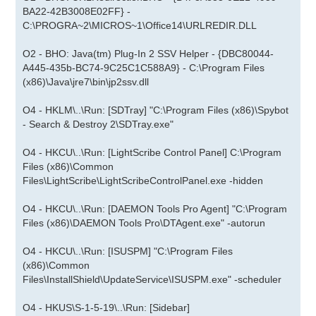
BA22-42B3008E02FF} -
C:\PROGRA~2\MICROS~1\Office14\URLREDIR.DLL
O2 - BHO: Java(tm) Plug-In 2 SSV Helper - {DBC80044-
A445-435b-BC74-9C25C1C588A9} - C:\Program Files
(x86)\Java\jre7\bin\jp2ssv.dll
O4 - HKLM\..\Run: [SDTray] "C:\Program Files (x86)\Spybot
- Search & Destroy 2\SDTray.exe"
O4 - HKCU\..\Run: [LightScribe Control Panel] C:\Program
Files (x86)\Common
Files\LightScribe\LightScribeControlPanel.exe -hidden
O4 - HKCU\..\Run: [DAEMON Tools Pro Agent] "C:\Program
Files (x86)\DAEMON Tools Pro\DTAgent.exe" -autorun
O4 - HKCU\..\Run: [ISUSPM] "C:\Program Files
(x86)\Common
Files\InstallShield\UpdateService\ISUSPM.exe" -scheduler
O4 - HKUS\S-1-5-19\..\Run: [Sidebar]