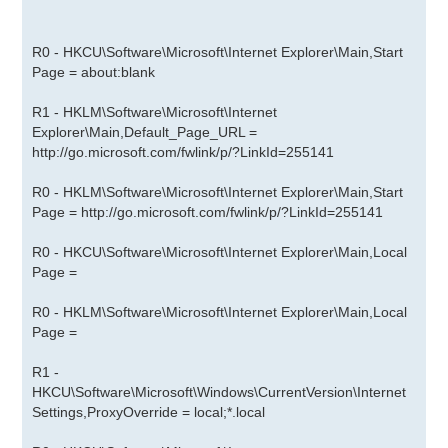
R0 - HKCU\Software\Microsoft\Internet Explorer\Main,Start
Page = about:blank
R1 - HKLM\Software\Microsoft\Internet
Explorer\Main,Default_Page_URL =
http://go.microsoft.com/fwlink/p/?LinkId=255141
R0 - HKLM\Software\Microsoft\Internet Explorer\Main,Start
Page =
http://go.microsoft.com/fwlink/p/?LinkId=255141
R0 - HKCU\Software\Microsoft\Internet Explorer\Main,Local
Page =
R0 - HKLM\Software\Microsoft\Internet Explorer\Main,Local
Page =
R1 -
HKCU\Software\Microsoft\Windows\CurrentVersion\Internet
Settings,ProxyOverride = local;*.local