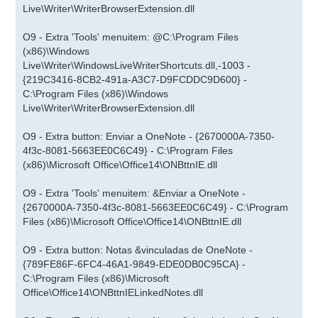
Live\Writer\WriterBrowserExtension.dll
O9 - Extra 'Tools' menuitem: @C:\Program Files
(x86)\Windows
Live\Writer\WindowsLiveWriterShortcuts.dll,-1003 -
{219C3416-8CB2-491a-A3C7-D9FCDDC9D600} -
C:\Program Files (x86)\Windows
Live\Writer\WriterBrowserExtension.dll
O9 - Extra button: Enviar a OneNote - {2670000A-7350-
4f3c-8081-5663EE0C6C49} - C:\Program Files
(x86)\Microsoft Office\Office14\ONBttnIE.dll
O9 - Extra 'Tools' menuitem: &Enviar a OneNote -
{2670000A-7350-4f3c-8081-5663EE0C6C49} - C:\Program
Files (x86)\Microsoft Office\Office14\ONBttnIE.dll
O9 - Extra button: Notas &vinculadas de OneNote -
{789FE86F-6FC4-46A1-9849-EDE0DB0C95CA} -
C:\Program Files (x86)\Microsoft
Office\Office14\ONBttnIELinkedNotes.dll