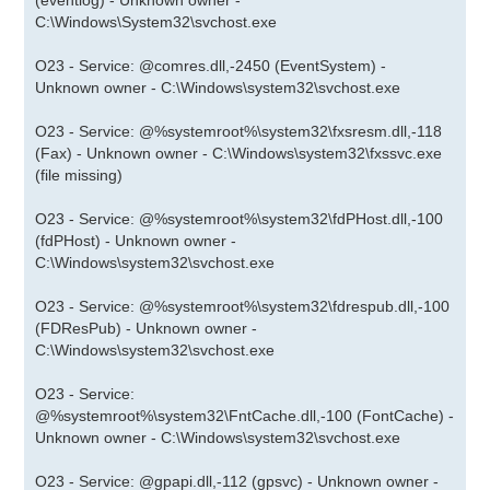
(eventlog) - Unknown owner -
C:\Windows\System32\svchost.exe
O23 - Service: @comres.dll,-2450 (EventSystem) -
Unknown owner - C:\Windows\system32\svchost.exe
O23 - Service: @%systemroot%\system32\fxsresm.dll,-118
(Fax) - Unknown owner - C:\Windows\system32\fxssvc.exe
(file missing)
O23 - Service: @%systemroot%\system32\fdPHost.dll,-100
(fdPHost) - Unknown owner -
C:\Windows\system32\svchost.exe
O23 - Service: @%systemroot%\system32\fdrespub.dll,-100
(FDResPub) - Unknown owner -
C:\Windows\system32\svchost.exe
O23 - Service:
@%systemroot%\system32\FntCache.dll,-100 (FontCache) -
Unknown owner - C:\Windows\system32\svchost.exe
O23 - Service: @gpapi.dll,-112 (gpsvc) - Unknown owner -