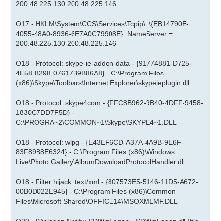
200.48.225.130 200.48.225.146
O17 - HKLM\System\CCS\Services\Tcpip\..\{EB14790E-
4055-48A0-8936-6E7A0C79908E}: NameServer =
200.48.225.130 200.48.225.146
O18 - Protocol: skype-ie-addon-data - {91774881-D725-
4E58-B298-07617B9B86A8} - C:\Program Files
(x86)\Skype\Toolbars\Internet Explorer\skypeieplugin.dll
O18 - Protocol: skype4com - {FFC8B962-9B40-4DFF-9458-
1830C7DD7F5D} -
C:\PROGRA~2\COMMON~1\Skype\SKYPE4~1.DLL
O18 - Protocol: wlpg - {E43EF6CD-A37A-4A9B-9E6F-
83F89B8E6324} - C:\Program Files (x86)\Windows
Live\Photo Gallery\AlbumDownloadProtocolHandler.dll
O18 - Filter hijack: text/xml - {807573E5-5146-11D5-A672-
00B0D022E945} - C:\Program Files (x86)\Common
Files\Microsoft Shared\OFFICE14\MSOXMLMF.DLL