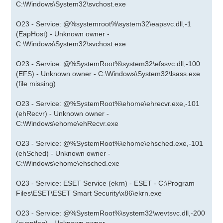
C:\Windows\System32\svchost.exe
O23 - Service: @%systemroot%\system32\eapsvc.dll,-1
(EapHost) - Unknown owner -
C:\Windows\System32\svchost.exe
O23 - Service: @%SystemRoot%\system32\efssvc.dll,-100
(EFS) - Unknown owner - C:\Windows\System32\lsass.exe
(file missing)
O23 - Service: @%SystemRoot%\ehome\ehrecvr.exe,-101
(ehRecvr) - Unknown owner -
C:\Windows\ehome\ehRecvr.exe
O23 - Service: @%SystemRoot%\ehome\ehsched.exe,-101
(ehSched) - Unknown owner -
C:\Windows\ehome\ehsched.exe
O23 - Service: ESET Service (ekrn) - ESET - C:\Program
Files\ESET\ESET Smart Security\x86\ekrn.exe
O23 - Service: @%SystemRoot%\system32\wevtsvc.dll,-200