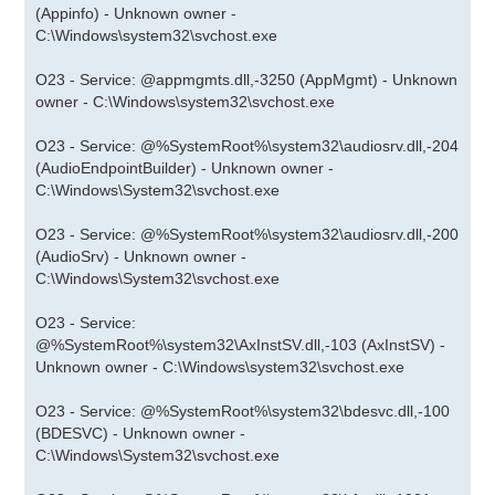
(Appinfo) - Unknown owner -
C:\Windows\system32\svchost.exe
O23 - Service: @appmgmts.dll,-3250 (AppMgmt) - Unknown
owner - C:\Windows\system32\svchost.exe
O23 - Service: @%SystemRoot%\system32\audiosrv.dll,-204
(AudioEndpointBuilder) - Unknown owner -
C:\Windows\System32\svchost.exe
O23 - Service: @%SystemRoot%\system32\audiosrv.dll,-200
(AudioSrv) - Unknown owner -
C:\Windows\System32\svchost.exe
O23 - Service:
@%SystemRoot%\system32\AxInstSV.dll,-103 (AxInstSV) -
Unknown owner - C:\Windows\system32\svchost.exe
O23 - Service: @%SystemRoot%\system32\bdesvc.dll,-100
(BDESVC) - Unknown owner -
C:\Windows\System32\svchost.exe