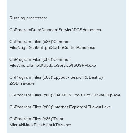
Running processes:
C:\ProgramData\DatacardService\DCSHelper.exe
C:\Program Files (x86)\Common
Files\LightScribe\LightScribeControlPanel.exe
C:\Program Files (x86)\Common
Files\InstallShield\UpdateService\ISUSPM.exe
C:\Program Files (x86)\Spybot - Search & Destroy
2\SDTray.exe
C:\Program Files (x86)\DAEMON Tools Pro\DTShellHlp.exe
C:\Program Files (x86)\Internet Explorer\IELowutil.exe
C:\Program Files (x86)\Trend
Micro\HiJackThis\HiJackThis.exe