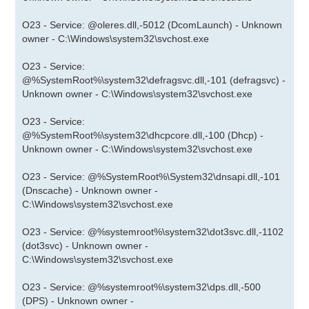
O23 - Service: @oleres.dll,-5012 (DcomLaunch) - Unknown
owner - C:\Windows\system32\svchost.exe
O23 - Service:
@%SystemRoot%\system32\defragsvc.dll,-101 (defragsvc) -
Unknown owner - C:\Windows\system32\svchost.exe
O23 - Service:
@%SystemRoot%\system32\dhcpcore.dll,-100 (Dhcp) -
Unknown owner - C:\Windows\system32\svchost.exe
O23 - Service: @%SystemRoot%\System32\dnsapi.dll,-101
(Dnscache) - Unknown owner -
C:\Windows\system32\svchost.exe
O23 - Service: @%systemroot%\system32\dot3svc.dll,-1102
(dot3svc) - Unknown owner -
C:\Windows\system32\svchost.exe
O23 - Service: @%systemroot%\system32\dps.dll,-500
(DPS) - Unknown owner -