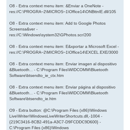
O8 - Extra context menu item: &Enviar a OneNote -
res://C:\PROGRA~2\MICROS~1\Office14\ONBttnIE.dll/105
O8 - Extra context menu item: Add to Google Photos
Screensa&ver -
res://C:\Windows\system32\GPhotos.scr/200
O8 - Extra context menu item: E&xportar a Microsoft Excel -
res://C:\PROGRA~2\MICROS~1\Office14\EXCEL.EXE/3000
O8 - Extra context menu item: Enviar imagen al dispositivo
&Bluetooth... - C:\Program Files\WIDCOMM\Bluetooth
Software\btsendto_ie_ctx.htm
O8 - Extra context menu item: Enviar página al dispositivo
&Bluetooth... - C:\Program Files\WIDCOMM\Bluetooth
Software\btsendto_ie.htm
O9 - Extra button: @C:\Program Files (x86)\Windows
Live\Writer\WindowsLiveWriterShortcuts.dll,-1004 -
{219C3416-8CB2-491a-A3C7-D9FCDDC9D600} -
C:\Program Files (x86)\Windows