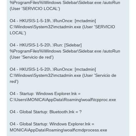
%ProgramFiles%\Windows Sidebar\Sidebar.exe /autoRun
(User 'SERVICIO LOCAL')
O4 - HKUS\S-1-5-19\..\RunOnce: [mctadmin]
C:\Windows\System32\mctadmin.exe (User 'SERVICIO
LOCAL')
O4 - HKUS\S-1-5-20\..\Run: [Sidebar]
%ProgramFiles%\Windows Sidebar\Sidebar.exe /autoRun
(User 'Servicio de red')
O4 - HKUS\S-1-5-20\..\RunOnce: [mctadmin]
C:\Windows\System32\mctadmin.exe (User 'Servicio de
red')
O4 - Startup: Windows Explorer.lnk =
C:\Users\MONICA\AppData\Roaming\woalf\tcpproc.exe
O4 - Global Startup: Bluetooth.lnk = ?
O4 - Global Startup: Windows Explorer.lnk =
MONICA\AppData\Roaming\woalf\cmdprocess.exe