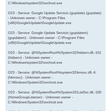
C:\Windows\system32\svchost.exe
O23 - Service: Google Update Servicio (gupdate) (gupdate)
- Unknown owner - C:\Program Files
(x86)\Google\Update\GoogleUpdate.exe
O23 - Service: Google Update Servicio (gupdatem)
(gupdatem) - Unknown owner - C:\Program Files
(x86)\Google\Update\GoogleUpdate.exe
O23 - Service: @%SystemRoot%\System32\hidserv.dll,-101
(hidserv) - Unknown owner -
C:\Windows\system32\svchost.exe
O23 - Service: @%SystemRoot%\system32\kmsvc.dll,-6
(hkmsvc) - Unknown owner -
C:\Windows\System32\svchost.exe
O23 - Service: @%SystemRoot%\System32\ListSvc.dll,-100
(HomeGroupListener) - Unknown owner -
C:\Windows\System32\svchost.exe