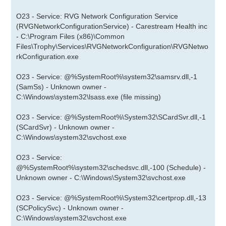
O23 - Service: RVG Network Configuration Service
(RVGNetworkConfigurationService) - Carestream Health inc
- C:\Program Files (x86)\Common
Files\Trophy\Services\RVGNetworkConfiguration\RVGNetwo
rkConfiguration.exe
O23 - Service: @%SystemRoot%\system32\samsrv.dll,-1
(SamSs) - Unknown owner -
C:\Windows\system32\lsass.exe (file missing)
O23 - Service: @%SystemRoot%\System32\SCardSvr.dll,-1
(SCardSvr) - Unknown owner -
C:\Windows\system32\svchost.exe
O23 - Service:
@%SystemRoot%\system32\schedsvc.dll,-100 (Schedule) -
Unknown owner - C:\Windows\System32\svchost.exe
O23 - Service: @%SystemRoot%\System32\certprop.dll,-13
(SCPolicySvc) - Unknown owner -
C:\Windows\system32\svchost.exe