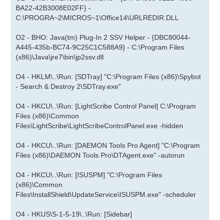
BA22-42B3008E02FF} -
C:\PROGRA~2\MICROS~1\Office14\URLREDIR.DLL
O2 - BHO: Java(tm) Plug-In 2 SSV Helper - {DBC80044-
A445-435b-BC74-9C25C1C588A9} - C:\Program Files
(x86)\Java\jre7\bin\jp2ssv.dll
O4 - HKLM\..\Run: [SDTray] "C:\Program Files (x86)\Spybot
- Search & Destroy 2\SDTray.exe"
O4 - HKCU\..\Run: [LightScribe Control Panel] C:\Program
Files (x86)\Common
Files\LightScribe\LightScribeControlPanel.exe -hidden
O4 - HKCU\..\Run: [DAEMON Tools Pro Agent] "C:\Program
Files (x86)\DAEMON Tools Pro\DTAgent.exe" -autorun
O4 - HKCU\..\Run: [ISUSPM] "C:\Program Files
(x86)\Common
Files\InstallShield\UpdateService\ISUSPM.exe" -scheduler
O4 - HKUS\S-1-5-19\..\Run: [Sidebar]