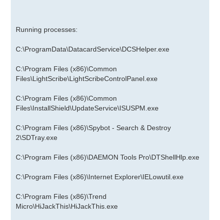
Running processes:
C:\ProgramData\DatacardService\DCSHelper.exe
C:\Program Files (x86)\Common
Files\LightScribe\LightScribeControlPanel.exe
C:\Program Files (x86)\Common
Files\InstallShield\UpdateService\ISUSPM.exe
C:\Program Files (x86)\Spybot - Search & Destroy
2\SDTray.exe
C:\Program Files (x86)\DAEMON Tools Pro\DTShellHlp.exe
C:\Program Files (x86)\Internet Explorer\IELowutil.exe
C:\Program Files (x86)\Trend
Micro\HiJackThis\HiJackThis.exe