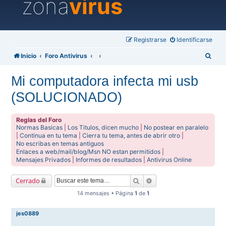
zona
virus
Registrarse
Identificarse
B
Inicio
Foro Antivirus
u
Mi computadora infecta mi usb
s
(SOLUCIONADO)
c
a
Reglas del Foro
r
Normas Basicas
|
Los Titulos, dicen mucho
|
No postear en paralelo
|
Continua en tu tema
|
Cierra tu tema, antes de abrir otro
|
No escribas en temas antiguos
Enlaces a web/mail/blog/Msn NO estan permitidos
|
Mensajes Privados
|
Informes de resultados
|
Antivirus Online
Buscar
Búsqueda avanzada
Cerrado
14 mensajes • Página
1
de
1
jes0889