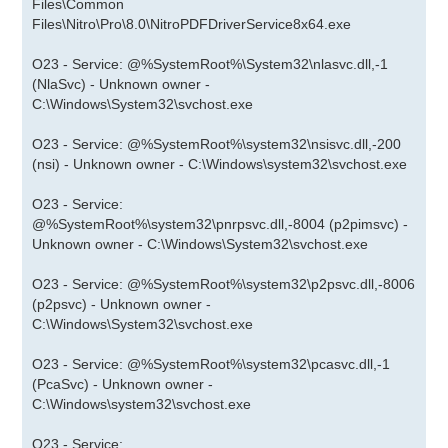
Files\Common
Files\Nitro\Pro\8.0\NitroPDFDriverService8x64.exe
O23 - Service: @%SystemRoot%\System32\nlasvc.dll,-1
(NlaSvc) - Unknown owner -
C:\Windows\System32\svchost.exe
O23 - Service: @%SystemRoot%\system32\nsisvc.dll,-200
(nsi) - Unknown owner - C:\Windows\system32\svchost.exe
O23 - Service:
@%SystemRoot%\system32\pnrpsvc.dll,-8004 (p2pimsvc) -
Unknown owner - C:\Windows\System32\svchost.exe
O23 - Service: @%SystemRoot%\system32\p2psvc.dll,-8006
(p2psvc) - Unknown owner -
C:\Windows\System32\svchost.exe
O23 - Service: @%SystemRoot%\system32\pcasvc.dll,-1
(PcaSvc) - Unknown owner -
C:\Windows\system32\svchost.exe
O23 - Service: