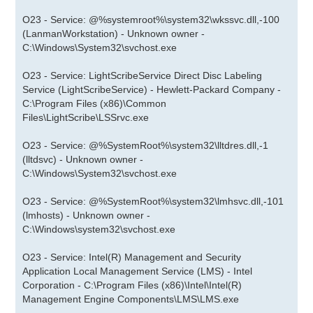
O23 - Service: @%systemroot%\system32\wkssvc.dll,-100
(LanmanWorkstation) - Unknown owner -
C:\Windows\System32\svchost.exe
O23 - Service: LightScribeService Direct Disc Labeling
Service (LightScribeService) - Hewlett-Packard Company -
C:\Program Files (x86)\Common
Files\LightScribe\LSSrvc.exe
O23 - Service: @%SystemRoot%\system32\lltdres.dll,-1
(lltdsvc) - Unknown owner -
C:\Windows\System32\svchost.exe
O23 - Service: @%SystemRoot%\system32\lmhsvc.dll,-101
(lmhosts) - Unknown owner -
C:\Windows\system32\svchost.exe
O23 - Service: Intel(R) Management and Security
Application Local Management Service (LMS) - Intel
Corporation - C:\Program Files (x86)\Intel\Intel(R)
Management Engine Components\LMS\LMS.exe