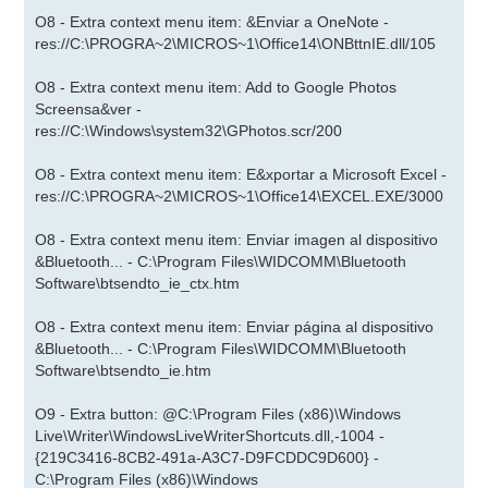
O8 - Extra context menu item: &Enviar a OneNote -
res://C:\PROGRA~2\MICROS~1\Office14\ONBttnIE.dll/105
O8 - Extra context menu item: Add to Google Photos
Screensa&ver -
res://C:\Windows\system32\GPhotos.scr/200
O8 - Extra context menu item: E&xportar a Microsoft Excel -
res://C:\PROGRA~2\MICROS~1\Office14\EXCEL.EXE/3000
O8 - Extra context menu item: Enviar imagen al dispositivo
&Bluetooth... - C:\Program Files\WIDCOMM\Bluetooth
Software\btsendto_ie_ctx.htm
O8 - Extra context menu item: Enviar página al dispositivo
&Bluetooth... - C:\Program Files\WIDCOMM\Bluetooth
Software\btsendto_ie.htm
O9 - Extra button: @C:\Program Files (x86)\Windows
Live\Writer\WindowsLiveWriterShortcuts.dll,-1004 -
{219C3416-8CB2-491a-A3C7-D9FCDDC9D600} -
C:\Program Files (x86)\Windows