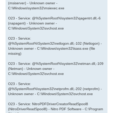
(msiserver) - Unknown owner -
C:\Windows\system32\msiexec.exe
O23 - Service: @%SystemRoot%\system32\qagentrt.dll,-6
(napagent) - Unknown owner -
C:\Windows\System32\svchost.exe
O23 - Service:
@%SystemRoot%\System32\netlogon.dll,-102 (Netlogon) -
Unknown owner - C:\Windows\system32\lsass.exe (file
missing)
O23 - Service: @%SystemRoot%\system32\netman.dll,-109
(Netman) - Unknown owner -
C:\Windows\System32\svchost.exe
O23 - Service:
@%SystemRoot%\system32\netprofm.dll,-202 (netprofm) -
Unknown owner - C:\Windows\System32\svchost.exe
O23 - Service: NitroPDFDriverCreatorReadSpool8
(NitroDriverReadSpool8) - Nitro PDF Software - C:\Program