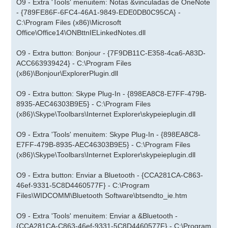
O9 - Extra 'Tools' menuitem: Notas &vinculadas de OneNote
- {789FE86F-6FC4-46A1-9849-EDE0DB0C95CA} -
C:\Program Files (x86)\Microsoft
Office\Office14\ONBttnIELinkedNotes.dll
O9 - Extra button: Bonjour - {7F9DB11C-E358-4ca6-A83D-
ACC663939424} - C:\Program Files
(x86)\Bonjour\ExplorerPlugin.dll
O9 - Extra button: Skype Plug-In - {898EA8C8-E7FF-479B-
8935-AEC46303B9E5} - C:\Program Files
(x86)\Skype\Toolbars\Internet Explorer\skypeieplugin.dll
O9 - Extra 'Tools' menuitem: Skype Plug-In - {898EA8C8-
E7FF-479B-8935-AEC46303B9E5} - C:\Program Files
(x86)\Skype\Toolbars\Internet Explorer\skypeieplugin.dll
O9 - Extra button: Enviar a Bluetooth - {CCA281CA-C863-
46ef-9331-5C8D4460577F} - C:\Program
Files\WIDCOMM\Bluetooth Software\btsendto_ie.htm
O9 - Extra 'Tools' menuitem: Enviar a &Bluetooth -
{CCA281CA-C863-46ef-9331-5C8D4460577F} - C:\Program