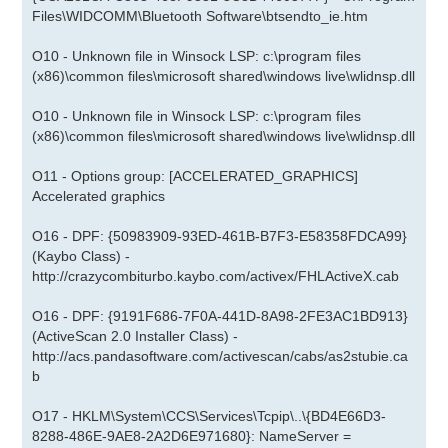
Files\WIDCOMM\Bluetooth Software\btsendto_ie.htm
O10 - Unknown file in Winsock LSP: c:\program files
(x86)\common files\microsoft shared\windows live\wlidnsp.dll
O10 - Unknown file in Winsock LSP: c:\program files
(x86)\common files\microsoft shared\windows live\wlidnsp.dll
O11 - Options group: [ACCELERATED_GRAPHICS]
Accelerated graphics
O16 - DPF: {50983909-93ED-461B-B7F3-E58358FDCA99}
(Kaybo Class) -
http://crazycombiturbo.kaybo.com/activex/FHLActiveX.cab
O16 - DPF: {9191F686-7F0A-441D-8A98-2FE3AC1BD913}
(ActiveScan 2.0 Installer Class) -
http://acs.pandasoftware.com/activescan/cabs/as2stubie.ca
b
O17 - HKLM\System\CCS\Services\Tcpip\..\{BD4E66D3-
8288-486E-9AE8-2A2D6E971680}: NameServer =