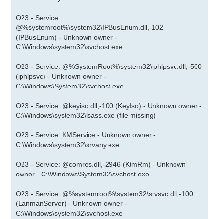
O23 - Service:
@%systemroot%\system32\IPBusEnum.dll,-102
(IPBusEnum) - Unknown owner -
C:\Windows\system32\svchost.exe
O23 - Service: @%SystemRoot%\system32\iphlpsvc.dll,-500
(iphlpsvc) - Unknown owner -
C:\Windows\System32\svchost.exe
O23 - Service: @keyiso.dll,-100 (KeyIso) - Unknown owner -
C:\Windows\system32\lsass.exe (file missing)
O23 - Service: KMService - Unknown owner -
C:\Windows\system32\srvany.exe
O23 - Service: @comres.dll,-2946 (KtmRm) - Unknown
owner - C:\Windows\System32\svchost.exe
O23 - Service: @%systemroot%\system32\srvsvc.dll,-100
(LanmanServer) - Unknown owner -
C:\Windows\system32\svchost.exe