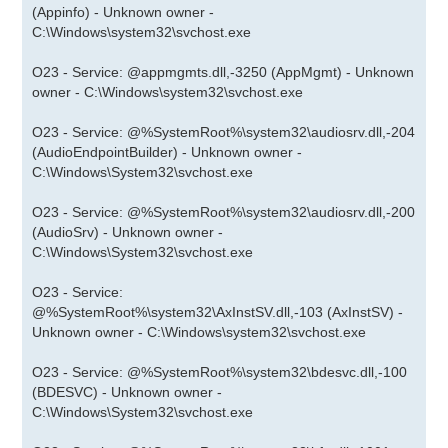
(Appinfo) - Unknown owner -
C:\Windows\system32\svchost.exe
O23 - Service: @appmgmts.dll,-3250 (AppMgmt) - Unknown
owner - C:\Windows\system32\svchost.exe
O23 - Service: @%SystemRoot%\system32\audiosrv.dll,-204
(AudioEndpointBuilder) - Unknown owner -
C:\Windows\System32\svchost.exe
O23 - Service: @%SystemRoot%\system32\audiosrv.dll,-200
(AudioSrv) - Unknown owner -
C:\Windows\System32\svchost.exe
O23 - Service:
@%SystemRoot%\system32\AxInstSV.dll,-103 (AxInstSV) -
Unknown owner - C:\Windows\system32\svchost.exe
O23 - Service: @%SystemRoot%\system32\bdesvc.dll,-100
(BDESVC) - Unknown owner -
C:\Windows\System32\svchost.exe