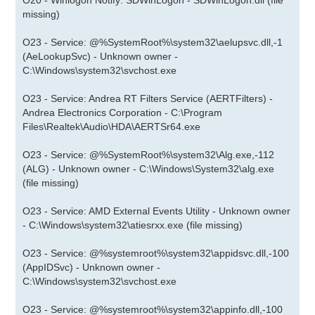
O20 - Winlogon Notify: SDWinLogon - SDWinLogon.dll (file
missing)
O23 - Service: @%SystemRoot%\system32\aelupsvc.dll,-1
(AeLookupSvc) - Unknown owner -
C:\Windows\system32\svchost.exe
O23 - Service: Andrea RT Filters Service (AERTFilters) -
Andrea Electronics Corporation - C:\Program
Files\Realtek\Audio\HDA\AERTSr64.exe
O23 - Service: @%SystemRoot%\system32\Alg.exe,-112
(ALG) - Unknown owner - C:\Windows\System32\alg.exe
(file missing)
O23 - Service: AMD External Events Utility - Unknown owner
- C:\Windows\system32\atiesrxx.exe (file missing)
O23 - Service: @%systemroot%\system32\appidsvc.dll,-100
(AppIDSvc) - Unknown owner -
C:\Windows\system32\svchost.exe
O23 - Service: @%systemroot%\system32\appinfo.dll,-100