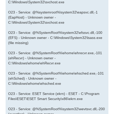
C:\Windows\System32\svchost.exe
O23 - Service: @%systemroot%\system32\eapsvc.dll,-1
(EapHost) - Unknown owner -
C:\Windows\System32\svchost.exe
O23 - Service: @%SystemRoot%\system32\efssvc.dll,-100
(EFS) - Unknown owner - C:\Windows\System32\lsass.exe
(file missing)
O23 - Service: @%SystemRoot%\ehome\ehrecvr.exe,-101
(ehRecvr) - Unknown owner -
C:\Windows\ehome\ehRecvr.exe
O23 - Service: @%SystemRoot%\ehome\ehsched.exe,-101
(ehSched) - Unknown owner -
C:\Windows\ehome\ehsched.exe
O23 - Service: ESET Service (ekrn) - ESET - C:\Program
Files\ESET\ESET Smart Security\x86\ekrn.exe
O23 - Service: @%SystemRoot%\system32\wevtsvc.dll,-200