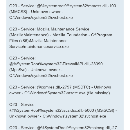
O23 - Service: @%systemroot%\system32\mmcss.dll,-100
(MMCSS) - Unknown owner -
C:\Windows\system32\svchost.exe
O23 - Service: Mozilla Maintenance Service
(MozillaMaintenance) - Mozilla Foundation - C:\Program
Files (x86)\Mozilla Maintenance
Service\maintenanceservice.exe
O23 - Service:
@%SystemRoot%\system32\FirewallAPI.dll,-23090
(MpsSvc) - Unknown owner -
C:\Windows\system32\svchost.exe
O23 - Service: @comres.dll,-2797 (MSDTC) - Unknown
owner - C:\Windows\System32\msdtc.exe (file missing)
O23 - Service:
@%SystemRoot%\system32\iscsidsc.dll,-5000 (MSiSCSI) -
Unknown owner - C:\Windows\system32\svchost.exe
O23 - Service: @%SystemRoot%\system32\msimsg.dll,-27