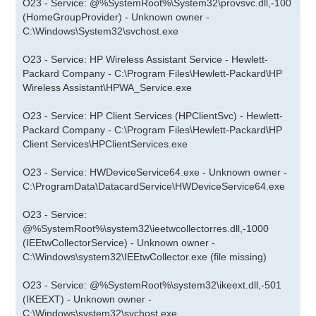
O23 - Service: @%SystemRoot%\System32\provsvc.dll,-100
(HomeGroupProvider) - Unknown owner -
C:\Windows\System32\svchost.exe
O23 - Service: HP Wireless Assistant Service - Hewlett-
Packard Company - C:\Program Files\Hewlett-Packard\HP
Wireless Assistant\HPWA_Service.exe
O23 - Service: HP Client Services (HPClientSvc) - Hewlett-
Packard Company - C:\Program Files\Hewlett-Packard\HP
Client Services\HPClientServices.exe
O23 - Service: HWDeviceService64.exe - Unknown owner -
C:\ProgramData\DatacardService\HWDeviceService64.exe
O23 - Service:
@%SystemRoot%\system32\ieetwcollectorres.dll,-1000
(IEEtwCollectorService) - Unknown owner -
C:\Windows\system32\IEEtwCollector.exe (file missing)
O23 - Service: @%SystemRoot%\system32\ikeext.dll,-501
(IKEEXT) - Unknown owner -
C:\Windows\system32\svchost.exe