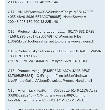
200.48.225.130 200.48.225.146
O17 - HKLM\System\CCS\Services\Tcpip\..\{EB14790E-
4055-48A0-8936-6E7A0C79908E}: NameServer =
200.48.225.130 200.48.225.146
O18 - Protocol: skype-ie-addon-data - {91774881-D725-
4E58-B298-07617B9B86A8} - C:\Program Files
(x86)\Skype\Toolbars\Internet Explorer\skypeieplugin.dll
O18 - Protocol: skype4com - {FFC8B962-9B40-4DFF-9458-
1830C7DD7F5D} -
C:\PROGRA~2\COMMON~1\Skype\SKYPE4~1.DLL
O18 - Protocol: wlpg - {E43EF6CD-A37A-4A9B-9E6F-
83F89B8E6324} - C:\Program Files (x86)\Windows
Live\Photo Gallery\AlbumDownloadProtocolHandler.dll
O18 - Filter hijack: text/xml - {807573E5-5146-11D5-A672-
00B0D022E945} - C:\Program Files (x86)\Common
Files\Microsoft Shared\OFFICE14\MSOXMLMF.DLL