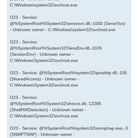
C:\Windows\system32\svchost.exe
O23 - Service:
@%SystemRoot%\System32\sensrsvc.dll,-1000 (SensrSvc)
- Unknown owner - C:\Windows\system32\svchost.exe
O23 - Service:
@%SystemRoot%\System32\SessEnv.dll,-1026
(SessionEnv) - Unknown owner -
C:\Windows\System32\svchost.exe
O23 - Service: @%SystemRoot%\system32\ipnathlp.dll,-106
(SharedAccess) - Unknown owner -
C:\Windows\System32\svchost.exe
O23 - Service:
@%SystemRoot%\System32\shsvcs.dll,-12288
(ShellHWDetection) - Unknown owner -
C:\Windows\System32\svchost.exe
O23 - Service: @%SystemRoot%\system32\snmptrap.exe,-3
(SNMPTRAP) - Unknown owner -