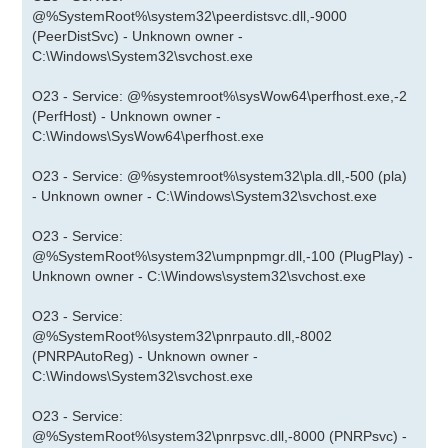
@%SystemRoot%\system32\peerdistsvc.dll,-9000
(PeerDistSvc) - Unknown owner -
C:\Windows\System32\svchost.exe
O23 - Service: @%systemroot%\sysWow64\perfhost.exe,-2
(PerfHost) - Unknown owner -
C:\Windows\SysWow64\perfhost.exe
O23 - Service: @%systemroot%\system32\pla.dll,-500 (pla)
- Unknown owner - C:\Windows\System32\svchost.exe
O23 - Service:
@%SystemRoot%\system32\umpnpmgr.dll,-100 (PlugPlay) -
Unknown owner - C:\Windows\system32\svchost.exe
O23 - Service:
@%SystemRoot%\system32\pnrpauto.dll,-8002
(PNRPAutoReg) - Unknown owner -
C:\Windows\System32\svchost.exe
O23 - Service:
@%SystemRoot%\system32\pnrpsvc.dll,-8000 (PNRPsvc) -