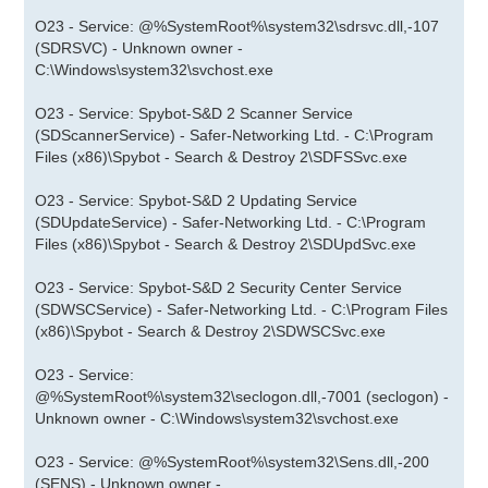
O23 - Service: @%SystemRoot%\system32\sdrsvc.dll,-107
(SDRSVC) - Unknown owner -
C:\Windows\system32\svchost.exe
O23 - Service: Spybot-S&D 2 Scanner Service
(SDScannerService) - Safer-Networking Ltd. - C:\Program
Files (x86)\Spybot - Search & Destroy 2\SDFSSvc.exe
O23 - Service: Spybot-S&D 2 Updating Service
(SDUpdateService) - Safer-Networking Ltd. - C:\Program
Files (x86)\Spybot - Search & Destroy 2\SDUpdSvc.exe
O23 - Service: Spybot-S&D 2 Security Center Service
(SDWSCService) - Safer-Networking Ltd. - C:\Program Files
(x86)\Spybot - Search & Destroy 2\SDWSCSvc.exe
O23 - Service:
@%SystemRoot%\system32\seclogon.dll,-7001 (seclogon) -
Unknown owner - C:\Windows\system32\svchost.exe
O23 - Service: @%SystemRoot%\system32\Sens.dll,-200
(SENS) - Unknown owner -