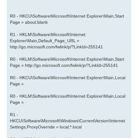
R0 - HKCU\Software\Microsoft\Internet Explorer\Main,Start
Page = about:blank
R1 - HKLM\Software\Microsoft\Internet
Explorer\Main,Default_Page_URL =
http://go.microsoft.com/fwlink/p/?LinkId=255141
R0 - HKLM\Software\Microsoft\Internet Explorer\Main,Start
Page =
http://go.microsoft.com/fwlink/p/?LinkId=255141
R0 - HKCU\Software\Microsoft\Internet Explorer\Main,Local
Page =
R0 - HKLM\Software\Microsoft\Internet Explorer\Main,Local
Page =
R1 -
HKCU\Software\Microsoft\Windows\CurrentVersion\Internet
Settings,ProxyOverride = local;*.local