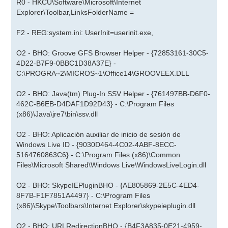
R0 - HKCU\Software\Microsoft\Internet
Explorer\Toolbar,LinksFolderName =
F2 - REG:system.ini: UserInit=userinit.exe,
O2 - BHO: Groove GFS Browser Helper - {72853161-30C5-
4D22-B7F9-0BBC1D38A37E} -
C:\PROGRA~2\MICROS~1\Office14\GROOVEEX.DLL
O2 - BHO: Java(tm) Plug-In SSV Helper - {761497BB-D6F0-
462C-B6EB-D4DAF1D92D43} - C:\Program Files
(x86)\Java\jre7\bin\ssv.dll
O2 - BHO: Aplicación auxiliar de inicio de sesión de
Windows Live ID - {9030D464-4C02-4ABF-8ECC-
5164760863C6} - C:\Program Files (x86)\Common
Files\Microsoft Shared\Windows Live\WindowsLiveLogin.dll
O2 - BHO: SkypeIEPluginBHO - {AE805869-2E5C-4ED4-
8F7B-F1F7851A4497} - C:\Program Files
(x86)\Skype\Toolbars\Internet Explorer\skypeieplugin.dll
O2 - BHO: URLRedirectionBHO - {B4F3A835-0E21-4959-