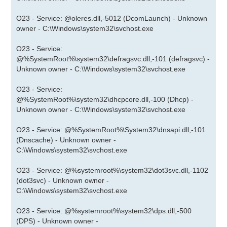
O23 - Service: @oleres.dll,-5012 (DcomLaunch) - Unknown
owner - C:\Windows\system32\svchost.exe
O23 - Service:
@%SystemRoot%\system32\defragsvc.dll,-101 (defragsvc) -
Unknown owner - C:\Windows\system32\svchost.exe
O23 - Service:
@%SystemRoot%\system32\dhcpcore.dll,-100 (Dhcp) -
Unknown owner - C:\Windows\system32\svchost.exe
O23 - Service: @%SystemRoot%\System32\dnsapi.dll,-101
(Dnscache) - Unknown owner -
C:\Windows\system32\svchost.exe
O23 - Service: @%systemroot%\system32\dot3svc.dll,-1102
(dot3svc) - Unknown owner -
C:\Windows\system32\svchost.exe
O23 - Service: @%systemroot%\system32\dps.dll,-500
(DPS) - Unknown owner -