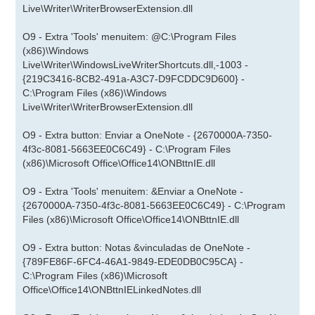
Live\Writer\WriterBrowserExtension.dll
O9 - Extra 'Tools' menuitem: @C:\Program Files
(x86)\Windows
Live\Writer\WindowsLiveWriterShortcuts.dll,-1003 -
{219C3416-8CB2-491a-A3C7-D9FCDDC9D600} -
C:\Program Files (x86)\Windows
Live\Writer\WriterBrowserExtension.dll
O9 - Extra button: Enviar a OneNote - {2670000A-7350-
4f3c-8081-5663EE0C6C49} - C:\Program Files
(x86)\Microsoft Office\Office14\ONBttnIE.dll
O9 - Extra 'Tools' menuitem: &Enviar a OneNote -
{2670000A-7350-4f3c-8081-5663EE0C6C49} - C:\Program
Files (x86)\Microsoft Office\Office14\ONBttnIE.dll
O9 - Extra button: Notas &vinculadas de OneNote -
{789FE86F-6FC4-46A1-9849-EDE0DB0C95CA} -
C:\Program Files (x86)\Microsoft
Office\Office14\ONBttnIELinkedNotes.dll