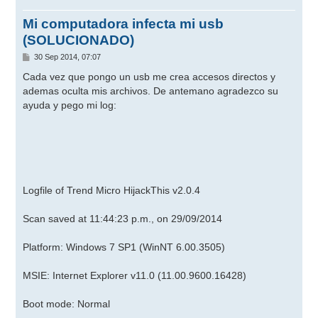
Mi computadora infecta mi usb
(SOLUCIONADO)
M
30 Sep 2014, 07:07
e
n
Cada vez que pongo un usb me crea accesos directos y
s
ademas oculta mis archivos. De antemano agradezco su
a
j
ayuda y pego mi log:
e
Logfile of Trend Micro HijackThis v2.0.4
Scan saved at 11:44:23 p.m., on 29/09/2014
Platform: Windows 7 SP1 (WinNT 6.00.3505)
MSIE: Internet Explorer v11.0 (11.00.9600.16428)
Boot mode: Normal