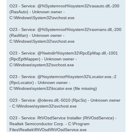
O23 - Service: @%Systemroot%\system32\rasauto.dll,-200
(RasAuto) - Unknown owner -
C:\Windows\System32\svchost.exe
O23 - Service: @%Systemroot%\system32\rasmans.dll,-200
(RasMan) - Unknown owner -
C:\Windows\System32\svchost.exe
O23 - Service: @%windir%\system32\RpcEpMap.dll,-1001
(RpcEptMapper) - Unknown owner -
C:\Windows\system32\svchost.exe
O23 - Service: @%systemroot%\system32\Locator.exe,-2
(RpcLocator) - Unknown owner -
C:\Windows\system32\locator.exe (file missing)
O23 - Service: @oleres.dll,-5010 (RpcSs) - Unknown owner
- C:\Windows\system32\svchost.exe
O23 - Service: RtVOsdService Installer (RtVOsdService) -
Realtek Semiconductor Corp. - C:\Program
Files\Realtek\RtVOsd\RtVOsdService.exe