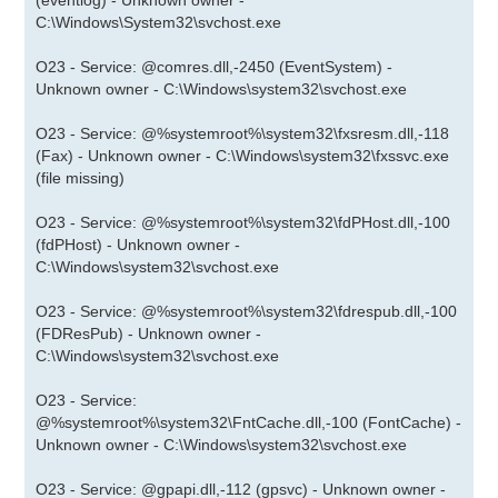
(eventlog) - Unknown owner -
C:\Windows\System32\svchost.exe
O23 - Service: @comres.dll,-2450 (EventSystem) -
Unknown owner - C:\Windows\system32\svchost.exe
O23 - Service: @%systemroot%\system32\fxsresm.dll,-118
(Fax) - Unknown owner - C:\Windows\system32\fxssvc.exe
(file missing)
O23 - Service: @%systemroot%\system32\fdPHost.dll,-100
(fdPHost) - Unknown owner -
C:\Windows\system32\svchost.exe
O23 - Service: @%systemroot%\system32\fdrespub.dll,-100
(FDResPub) - Unknown owner -
C:\Windows\system32\svchost.exe
O23 - Service:
@%systemroot%\system32\FntCache.dll,-100 (FontCache) -
Unknown owner - C:\Windows\system32\svchost.exe
O23 - Service: @gpapi.dll,-112 (gpsvc) - Unknown owner -