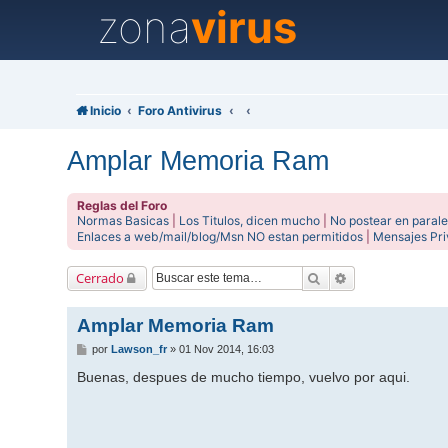
zona
virus
Inicio
Foro Antivirus
Amplar Memoria Ram
Reglas del Foro
Normas Basicas
|
Los Titulos, dicen mucho
|
No postear en parale
Enlaces a web/mail/blog/Msn NO estan permitidos
|
Mensajes Pr
Buscar
Búsqueda avanz
Cerrado
Amplar Memoria Ram
M
por
Lawson_fr
»
01 Nov 2014, 16:03
e
n
Buenas, despues de mucho tiempo, vuelvo por aqui.
s
a
j
e