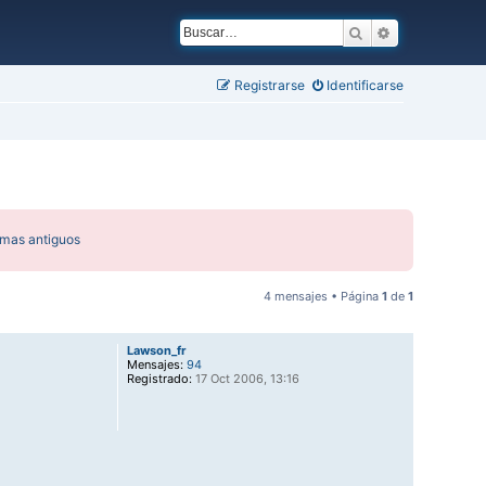
Buscar
Búsqueda ava
Registrarse
Identificarse
emas antiguos
4 mensajes • Página
1
de
1
Lawson_fr
Mensajes:
94
Registrado:
17 Oct 2006, 13:16