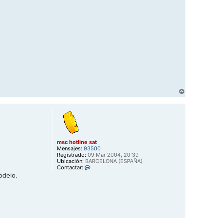
A
r
r
i
b
a
msc hotline sat
Mensajes:
93500
Registrado:
09 Mar 2004, 20:39
Ubicación:
BARCELONA (ESPAÑA)
C
Contactar:
o
odelo.
n
t
a
c
t
a
r