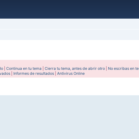
lo
|
Continua en tu tema
|
Cierra tu tema, antes de abrir otro
|
No escribas en t
ivados
|
Informes de resultados
|
Antivirus Online
ada