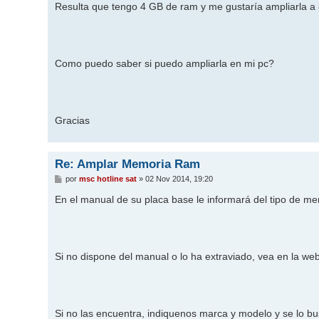
Resulta que tengo 4 GB de ram y me gustaría ampliarla a 
Como puedo saber si puedo ampliarla en mi pc?
Gracias
Re: Amplar Memoria Ram
M
por
msc hotline sat
»
02 Nov 2014, 19:20
e
n
En el manual de su placa base le informará del tipo de 
s
a
j
e
Si no dispone del manual o lo ha extraviado, vea en la web
Si no las encuentra, indiquenos marca y modelo y se lo b