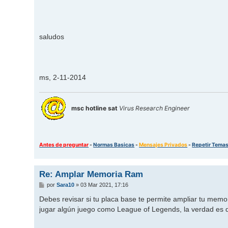
saludos
ms, 2-11-2014
msc hotline sat
Virus Research Engineer
Antes de preguntar
-
Normas Basicas
-
Mensajes Privados
-
Repetir Tema
Re: Amplar Memoria Ram
M
por
Sara10
»
03 Mar 2021, 17:16
e
n
Debes revisar si tu placa base te permite ampliar tu memo
s
jugar algún juego como League of Legends, la verdad es
a
j
e