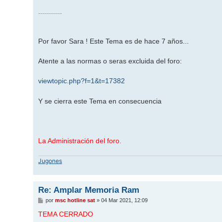
............
Por favor Sara ! Este Tema es de hace 7 años...
Atente a las normas o seras excluida del foro:
viewtopic.php?f=1&t=17382
Y se cierra este Tema en consecuencia
La Administración del foro.
Jugones
Re: Amplar Memoria Ram
M
por
msc hotline sat
»
04 Mar 2021, 12:09
e
n
TEMA CERRADO
s