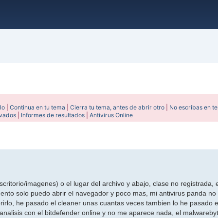
lo
|
Continua en tu tema
|
Cierra tu tema, antes de abrir otro
|
No escribas en t
ivados
|
Informes de resultados
|
Antivirus Online
ada
critorio/imagenes) o el lugar del archivo y abajo, clase no registrada,
ento solo puedo abrir el navegador y poco mas, mi antivirus panda no 
brirlo, he pasado el cleaner unas cuantas veces tambien lo he pasado
analisis con el bitdefender online y no me aparece nada, el malwareby