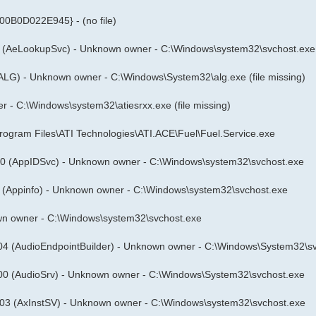
-00B0D022E945} - (no file)
 (AeLookupSvc) - Unknown owner - C:\Windows\system32\svchost.exe
LG) - Unknown owner - C:\Windows\System32\alg.exe (file missing)
r - C:\Windows\system32\atiesrxx.exe (file missing)
ogram Files\ATI Technologies\ATI.ACE\Fuel\Fuel.Service.exe
00 (AppIDSvc) - Unknown owner - C:\Windows\system32\svchost.exe
 (Appinfo) - Unknown owner - C:\Windows\system32\svchost.exe
n owner - C:\Windows\system32\svchost.exe
04 (AudioEndpointBuilder) - Unknown owner - C:\Windows\System32\s
00 (AudioSrv) - Unknown owner - C:\Windows\System32\svchost.exe
03 (AxInstSV) - Unknown owner - C:\Windows\system32\svchost.exe