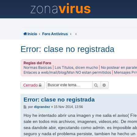
zona
virus
Inicio
Foro Antivirus
Error: clase no registrada
Reglas del Foro
Normas Basicas
|
Los Titulos, dicen mucho
|
No postear en parale
Enlaces a web/mail/blog/Msn NO estan permitidos
|
Mensajes Pr
Buscar
Búsqueda avanz
Cerrado
Error: clase no registrada
M
por
digrandez
»
15 Nov 2014, 13:56
e
n
Hoy he intentado abrir una imagen y me salia el aviso( F/es
s
sale en todos mis archivos, imagenes, videos,etc. De mom
a
j
sea dandole abir, ejecutando como admin. es imposible a
e
seguro y nada el problema persiste, tambien he hecho un 