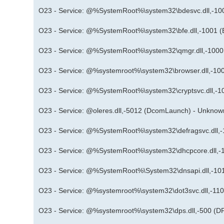
O23 - Service: @%SystemRoot%\system32\bdesvc.dll,-10
O23 - Service: @%SystemRoot%\system32\bfe.dll,-1001 (
O23 - Service: @%SystemRoot%\system32\qmgr.dll,-1000
O23 - Service: @%systemroot%\system32\browser.dll,-10
O23 - Service: @%SystemRoot%\system32\cryptsvc.dll,-1
O23 - Service: @oleres.dll,-5012 (DcomLaunch) - Unknow
O23 - Service: @%SystemRoot%\system32\defragsvc.dll,-
O23 - Service: @%SystemRoot%\system32\dhcpcore.dll,-1
O23 - Service: @%SystemRoot%\System32\dnsapi.dll,-10
O23 - Service: @%systemroot%\system32\dot3svc.dll,-110
O23 - Service: @%systemroot%\system32\dps.dll,-500 (D