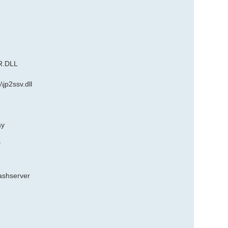
R.DLL
jp2ssv.dll
ay
"
ashserver