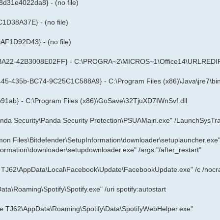
d31e4022da8} - (no file)
D38A37E} - (no file)
F1D92D43} - (no file)
-BA22-42B3008E02FF} - C:\PROGRA~2\MICROS~1\Office14\URLREDI
45-435b-BC74-9C25C1C588A9} - C:\Program Files (x86)\Java\jre7\bin\
1ab} - C:\Program Files (x86)\GoSave\32TjuXD7IWnSvf.dll
anda Security\Panda Security Protection\PSUAMain.exe" /LaunchSysTr
mon Files\Bitdefender\SetupInformation\downloader\setuplauncher.exe
ormation\downloader\setupdownloader.exe" /args:"/after_restart"
e TJ62\AppData\Local\Facebook\Update\FacebookUpdate.exe" /c /nocr
a\Roaming\Spotify\Spotify.exe" /uri spotify:autostart
ote TJ62\AppData\Roaming\Spotify\Data\SpotifyWebHelper.exe"