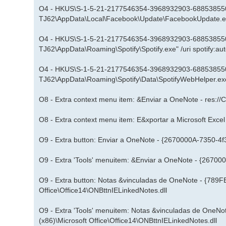
O4 - HKUS\S-1-5-21-2177546354-3968932903-688538550-1
TJ62\AppData\Local\Facebook\Update\FacebookUpdate.exe"
O4 - HKUS\S-1-5-21-2177546354-3968932903-688538550-10
TJ62\AppData\Roaming\Spotify\Spotify.exe" /uri spotify:auto
O4 - HKUS\S-1-5-21-2177546354-3968932903-688538550-1
TJ62\AppData\Roaming\Spotify\Data\SpotifyWebHelper.exe"
O8 - Extra context menu item: &Enviar a OneNote - res:
O8 - Extra context menu item: E&xportar a Microsoft E
O9 - Extra button: Enviar a OneNote - {2670000A-7350-4f
O9 - Extra 'Tools' menuitem: &Enviar a OneNote - {26700
O9 - Extra button: Notas &vinculadas de OneNote - {78
Office\Office14\ONBttnIELinkedNotes.dll
O9 - Extra 'Tools' menuitem: Notas &vinculadas de On
(x86)\Microsoft Office\Office14\ONBttnIELinkedNotes.dll