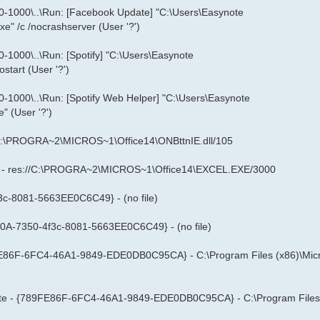
000\..\Run: [Facebook Update] "C:\Users\Easynote
 /c /nocrashserver (User '?')
00\..\Run: [Spotify] "C:\Users\Easynote
start (User '?')
000\..\Run: [Spotify Web Helper] "C:\Users\Easynote
 (User '?')
//C:\PROGRA~2\MICROS~1\Office14\ONBttnIE.dll/105
xcel - res://C:\PROGRA~2\MICROS~1\Office14\EXCEL.EXE/3000
3c-8081-5663EE0C6C49} - (no file)
00A-7350-4f3c-8081-5663EE0C6C49} - (no file)
9FE86F-6FC4-46A1-9849-EDE0DB0C95CA} - C:\Program Files (x86)\Micr
eNote - {789FE86F-6FC4-46A1-9849-EDE0DB0C95CA} - C:\Program File