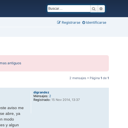
Buscar
Búsqueda ava
Registrarse
Identificarse
emas antiguos
2 mensajes • Página
1
de
1
digrandez
Mensajes:
2
Registrado:
15 Nov 2014, 13:37
 este aviso me
se abre, ya
 en modo
tes y algun