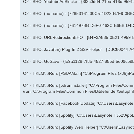
O2 - BHO: YoutubeAdBlocke - {3f3c0dd4-21ea-416c-959f-8
O2 - BHO: (no name) - {72853161-30C5-4D22-B7F9-0BBC1
O2 - BHO: (no name) - {761497BB-D6F0-462C-B6EB-D4DA
O2 - BHO: URLRedirectionBHO - {B4F3A835-0E21-4959
O2 - BHO: Java(tm) Plug-In 2 SSV Helper - {DBC80044-A4
O2 - BHO: GoSave - {fe9a1128-7f8b-4527-855d-5e09cb9b9
O4 - HKLM\..\Run: [PSUAMain] "C:\Program Files (x86)\P
O4 - HKLM\..\Run: [bdruninstaller] "C:\Program Files\Com
/run:"C:\Program Files\Common Files\Bitdefender\SetupInf
O4 - HKCU\..\Run: [Facebook Update] "C:\Users\Easynot
O4 - HKCU\..\Run: [Spotify] "C:\Users\Easynote TJ62\AppDat
O4 - HKCU\..\Run: [Spotify Web Helper] "C:\Users\Easyn