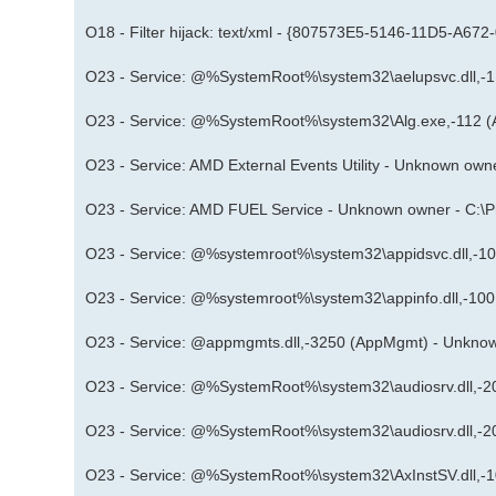
O18 - Filter hijack: text/xml - {807573E5-5146-11D5-A672
O23 - Service: @%SystemRoot%\system32\aelupsvc.dll,-1
O23 - Service: @%SystemRoot%\system32\Alg.exe,-112 (A
O23 - Service: AMD External Events Utility - Unknown owne
O23 - Service: AMD FUEL Service - Unknown owner - C:\Pr
O23 - Service: @%systemroot%\system32\appidsvc.dll,-1
O23 - Service: @%systemroot%\system32\appinfo.dll,-100
O23 - Service: @appmgmts.dll,-3250 (AppMgmt) - Unknow
O23 - Service: @%SystemRoot%\system32\audiosrv.dll,-2
O23 - Service: @%SystemRoot%\system32\audiosrv.dll,-2
O23 - Service: @%SystemRoot%\system32\AxInstSV.dll,-1