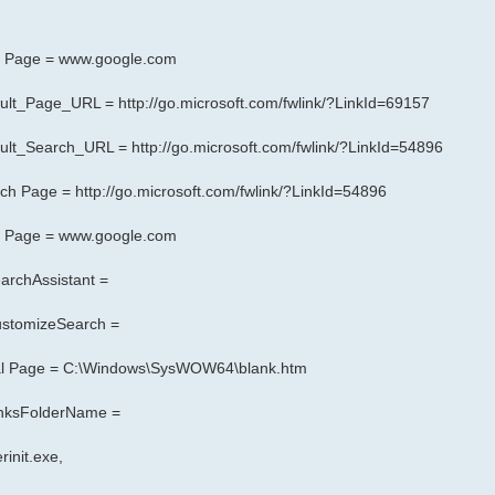
rt Page =
www.google.com
fault_Page_URL =
http://go.microsoft.com/fwlink/?LinkId=69157
fault_Search_URL =
http://go.microsoft.com/fwlink/?LinkId=54896
arch Page =
http://go.microsoft.com/fwlink/?LinkId=54896
rt Page =
www.google.com
archAssistant =
CustomizeSearch =
ocal Page = C:\Windows\SysWOW64\blank.htm
LinksFolderName =
init.exe,