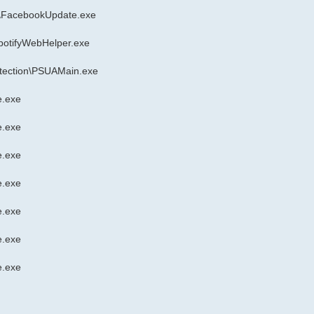
e\FacebookUpdate.exe
potifyWebHelper.exe
otection\PSUAMain.exe
e.exe
e.exe
e.exe
e.exe
e.exe
e.exe
e.exe