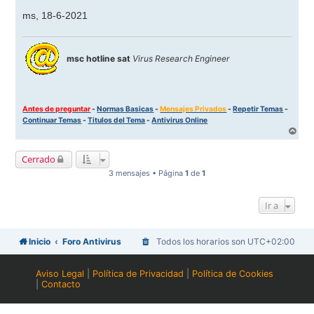
ms, 18-6-2021
msc hotline sat
Virus Research Engineer
Antes de preguntar
-
Normas Basicas
-
Mensajes Privados
-
Repetir Temas
-
Continuar Temas
-
Titulos del Tema
-
Antivirus Online
A
r
r
Cerrado
i
b
3 mensajes • Página
1
de
1
a
Ir a
Inicio
Foro Antivirus
Todos los horarios son
UTC+02:00
Aviso Legal
|
Política de Privacidad
|
Política de Cookies
|
Contacto