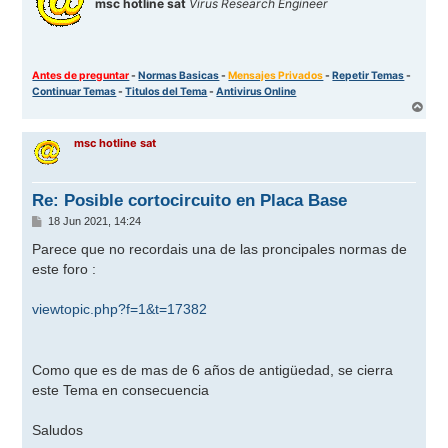
msc hotline sat
Virus Research Engineer
Antes de preguntar
-
Normas Basicas
-
Mensajes Privados
-
Repetir Temas
-
Continuar Temas
-
Titulos del Tema
-
Antivirus Online
A
r
r
msc hotline sat
i
b
a
Re: Posible cortocircuito en Placa Base
M
18 Jun 2021, 14:24
e
n
Parece que no recordais una de las proncipales normas de
s
este foro :
a
j
e
viewtopic.php?f=1&t=17382
Como que es de mas de 6 años de antigüedad, se cierra
este Tema en consecuencia
Saludos