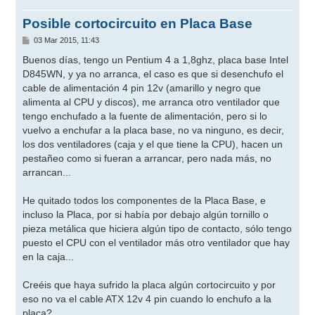
Posible cortocircuito en Placa Base
M
03 Mar 2015, 11:43
e
n
Buenos días, tengo un Pentium 4 a 1,8ghz, placa base Intel
s
D845WN, y ya no arranca, el caso es que si desenchufo el
a
j
cable de alimentación 4 pin 12v (amarillo y negro que
e
alimenta al CPU y discos), me arranca otro ventilador que
tengo enchufado a la fuente de alimentación, pero si lo
vuelvo a enchufar a la placa base, no va ninguno, es decir,
los dos ventiladores (caja y el que tiene la CPU), hacen un
pestañeo como si fueran a arrancar, pero nada más, no
arrancan...
He quitado todos los componentes de la Placa Base, e
incluso la Placa, por si había por debajo algún tornillo o
pieza metálica que hiciera algún tipo de contacto, sólo tengo
puesto el CPU con el ventilador más otro ventilador que hay
en la caja...
Creéis que haya sufrido la placa algún cortocircuito y por
eso no va el cable ATX 12v 4 pin cuando lo enchufo a la
placa?