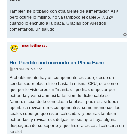
También he probado con otra fuente de alimentación ATX,
pero ocurre lo mismo, no va tampoco el cable ATX 12v
cuando lo enchufo a la placa. Gracias por vuestros
comentarios. Un saludo.
A
r
r
msc hotline sat
i
b
a
Re: Posible cortocircuito en Placa Base
M
04 Mar 2015, 07:35
e
n
Probablemente hay un componente cruzado, desde un
s
condensador electrolitico hasta la misma CPU, que como
a
j
que por lo visto eres un "manitas", podrias empezar por
e
extraerla y ver si aun asi la tension de dicho cable se
"amorra" cuando lo conectas a la placa, para, si asi fuera,
apuntar a revisar otros componentes, como memorias, las
cuales supongo que estan colocadas, y podrias tambien
extraerlas, y revisar sus delgas, no sea que haya alguna
despegada de su soporte y que hiciera cruce al colocarla en
su slot...