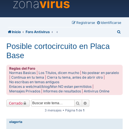
zona
virus
Registrarse
Identificarse
B
Inicio
Foro Antivirus
u
Posible cortocircuito en Placa
s
Base
c
a
Reglas del Foro
r
Normas Basicas
|
Los Titulos, dicen mucho
|
No postear en paralelo
|
Continua en tu tema
|
Cierra tu tema, antes de abrir otro
|
No escribas en temas antiguos
Enlaces a web/mail/blog/Msn NO estan permitidos
|
Mensajes Privados
|
Informes de resultados
|
Antivirus Online
Buscar
Búsqueda avanzada
Cerrado
3 mensajes • Página
1
de
1
olagorta