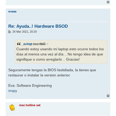
A
r
r
evaaa
i
b
a
Re: Ayuda..! Hardware BSOD
M
26 Mar 2021, 20:20
e
n
s
_avingt
escribió:
↑
a
j
Cuando estoy usando mi laptop esto ocurre todos los
e
días al menos una vez al día .. No tengo idea de que
signifique o como arreglarlo .. Gracias!
Seguramente tengas la BIOS fastidiada, la tienes que
restaurar o instalar la version anterior.
Eva: Software Engineering
mspy
A
r
r
msc hotline sat
i
b
a