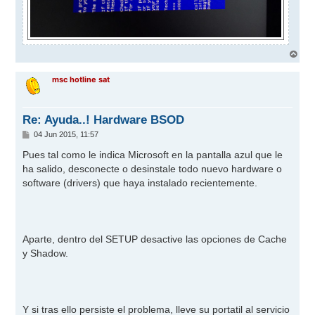
A
r
r
msc hotline sat
i
b
a
Re: Ayuda..! Hardware BSOD
M
04 Jun 2015, 11:57
e
n
Pues tal como le indica Microsoft en la pantalla azul que le
s
ha salido, desconecte o desinstale todo nuevo hardware o
a
j
software (drivers) que haya instalado recientemente.
e
Aparte, dentro del SETUP desactive las opciones de Cache
y Shadow.
Y si tras ello persiste el problema, lleve su portatil al servicio