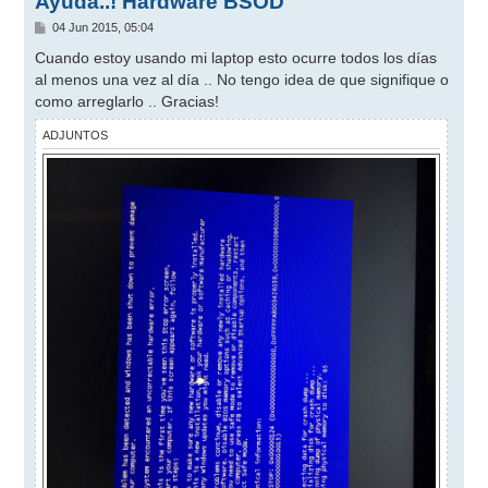
Ayuda..! Hardware BSOD
M
04 Jun 2015, 05:04
e
n
Cuando estoy usando mi laptop esto ocurre todos los días
s
al menos una vez al día .. No tengo idea de que signifique o
a
j
como arreglarlo .. Gracias!
e
ADJUNTOS