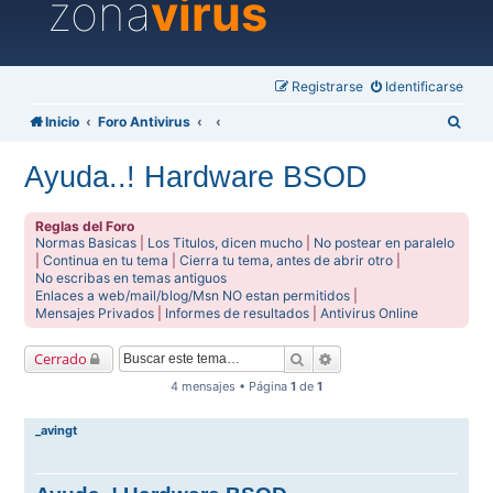
zona
virus
Registrarse
Identificarse
B
Inicio
Foro Antivirus
u
Ayuda..! Hardware BSOD
s
c
Reglas del Foro
a
Normas Basicas
|
Los Titulos, dicen mucho
|
No postear en paralelo
|
Continua en tu tema
|
Cierra tu tema, antes de abrir otro
|
r
No escribas en temas antiguos
Enlaces a web/mail/blog/Msn NO estan permitidos
|
Mensajes Privados
|
Informes de resultados
|
Antivirus Online
Buscar
Búsqueda avanzada
Cerrado
4 mensajes • Página
1
de
1
_avingt