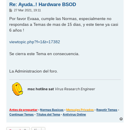
Re: Ayuda..! Hardware BSOD
M
27 Mar 2021, 19:11
e
n
Por favor Evaaa, cumple las Normas, especialmente no
s
respondas a Temas de mas de 15 dias, y este tiene ya casi
a
j
6 años !
e
viewtopic.php?f=1&t=17382
Se cierra este Tema en consecuencia.
La Administracion del foro.
msc hotline sat
Virus Research Engineer
Antes de preguntar
-
Normas Basicas
-
Mensajes Privados
-
Repetir Temas
-
Continuar Temas
-
Titulos del Tema
-
Antivirus Online
A
r
r