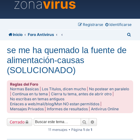
zona
virus
Registrarse
Identificarse
B
Inicio
Foro Antivirus
u
se me ha quemado la fuente de
s
alimentación-causas
c
a
(SOLUCIONADO)
r
Reglas del Foro
Normas Basicas
|
Los Titulos, dicen mucho
|
No postear en paralelo
|
Continua en tu tema
|
Cierra tu tema, antes de abrir otro
|
No escribas en temas antiguos
Enlaces a web/mail/blog/Msn NO estan permitidos
|
Mensajes Privados
|
Informes de resultados
|
Antivirus Online
Buscar
Búsqueda avanzada
Cerrado
11 mensajes • Página
1
de
1