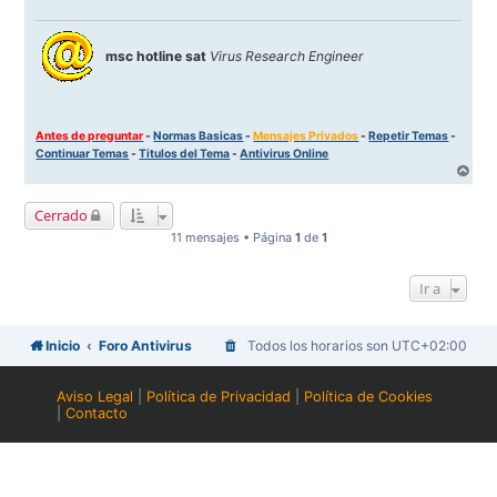
msc hotline sat
Virus Research Engineer
Antes de preguntar
-
Normas Basicas
-
Mensajes Privados
-
Repetir Temas
-
Continuar Temas
-
Titulos del Tema
-
Antivirus Online
A
r
r
Cerrado
i
b
11 mensajes • Página
1
de
1
a
Ir a
Inicio
Foro Antivirus
Todos los horarios son
UTC+02:00
Aviso Legal
|
Política de Privacidad
|
Política de Cookies
|
Contacto