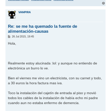
A
r
r
VAMPIRA
i
b
a
Re: se me ha quemado la fuente de
alimentación-causas
M
26 Jul 2015, 19:45
e
n
Hola,
s
a
j
e
Realmente estoy alucinada
:lol:
y aunque no entiendo de
electrónica un burro lo ve.
Bien el viernes me vino un electricista, con su carnet y todo,
a 30 euros la hora factura mas iva.
Toco la instalación del cajetín de entrada al piso y movió
todos los cables de la instalación de había echo mi padre
cuando aun no estaba enfermo de demencia.