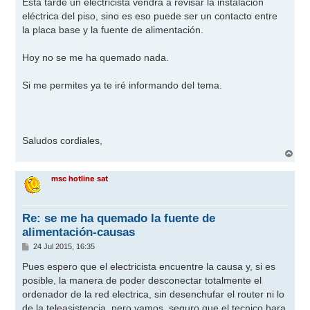
Esta tarde un electricista vendrá a revisar la instalación
eléctrica del piso, sino es eso puede ser un contacto entre
la placa base y la fuente de alimentación.
Hoy no se me ha quemado nada.
Si me permites ya te iré informando del tema.
Saludos cordiales,
A
r
r
msc hotline sat
i
b
a
Re: se me ha quemado la fuente de
alimentación-causas
M
24 Jul 2015, 16:35
e
n
Pues espero que el electricista encuentre la causa y, si es
s
posible, la manera de poder desconectar totalmente el
a
j
ordenador de la red electrica, sin desenchufar el router ni lo
e
de la teleasistencia, pero vamos, seguro que el tecnico hara