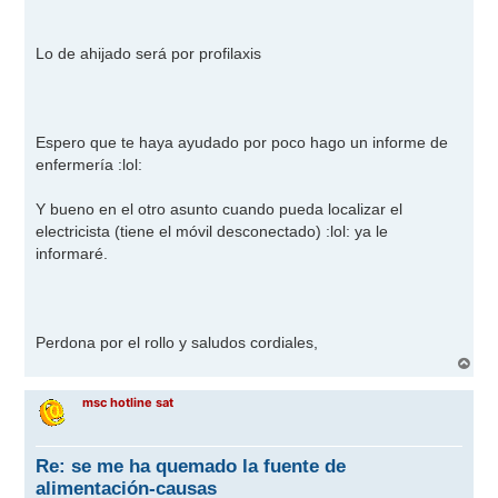
Lo de ahijado será por profilaxis
Espero que te haya ayudado por poco hago un informe de
enfermería
:lol:
Y bueno en el otro asunto cuando pueda localizar el
electricista (tiene el móvil desconectado)
:lol:
ya le
informaré.
Perdona por el rollo y saludos cordiales,
A
r
r
msc hotline sat
i
b
a
Re: se me ha quemado la fuente de
alimentación-causas