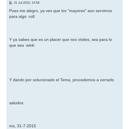
M
31 Jul 2015, 14:56
e
n
Pues me alegro, ya ves que los "mayores" aun servimos
s
para algo
:roll:
a
j
e
Y ya sabes que es un placer que nos visites, sea para lo
que sea
:wink:
Y dando por solucionado el Tema, procedemos a cerrarlo
saludos
ms, 31-7-2015