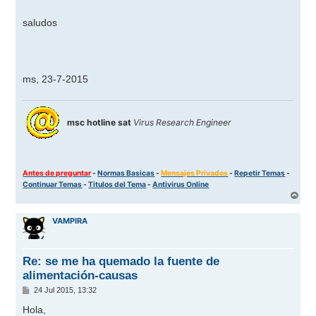
saludos
ms, 23-7-2015
msc hotline sat
Virus Research Engineer
Antes de preguntar
-
Normas Basicas
-
Mensajes Privados
-
Repetir Temas
-
Continuar Temas
-
Titulos del Tema
-
Antivirus Online
A
r
r
VAMPIRA
i
b
a
Re: se me ha quemado la fuente de
alimentación-causas
M
24 Jul 2015, 13:32
e
n
Hola,