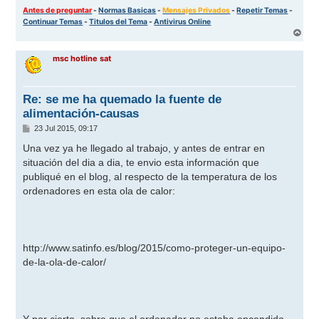
Antes de preguntar
-
Normas Basicas
-
Mensajes Privados
-
Repetir Temas
-
Continuar Temas
-
Titulos del Tema
-
Antivirus Online
A
r
r
msc hotline sat
i
b
a
Re: se me ha quemado la fuente de
alimentación-causas
M
23 Jul 2015, 09:17
e
n
Una vez ya he llegado al trabajo, y antes de entrar en
s
situación del dia a dia, te envio esta información que
a
j
publiqué en el blog, al respecto de la temperatura de los
e
ordenadores en esta ola de calor:
http://www.satinfo.es/blog/2015/como-proteger-un-equipo-
de-la-ola-de-calor/