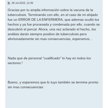
M
28 Jul 2015, 12:39
e
n
Gracias por tu amplia información sobre la vacuna de la
s
tuberculosis. Terminando con ello, en el caso de mi ahijado
a
j
fue un ERROR DE LA ENFERMERA, que ademas ocultó los
e
hechos y ya fue procesada y condenada por ello, cuando se
descubrió el percal. Ahora, una vez aclarado el hecho, los
análisis darán siempre positivo de tuberculosis pero
afortunadamente sin mas consecuencias, esperamos...
Nada que de personal "cualificado" lo hay en todos los
sectores !
Bueno, y esperemos que lo tuyo también se termine pronto
sin mas consecuencias