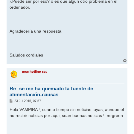
¿Puede ser por eso? o es que algún otro problema en el
ordenador.
Agradecería una respuesta,
Saludos cordiales
A
r
r
msc hotline sat
i
b
a
Re: se me ha quemado la fuente de
alimentación-causas
M
23 Jul 2015, 07:57
e
n
Hola VAMPIRA !, cuanto tiempo sin noticias tuyas, aunque el
s
no recibir noticias por aqui, sean buenas noticias !
:mrgreen:
a
j
e