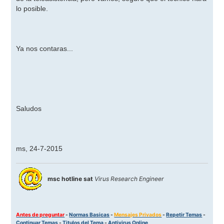
lo posible.
Ya nos contaras...
Saludos
ms, 24-7-2015
msc hotline sat
Virus Research Engineer
Antes de preguntar
-
Normas Basicas
-
Mensajes Privados
-
Repetir Temas
-
Continuar Temas
-
Titulos del Tema
-
Antivirus Online