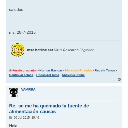
saludos
ms, 28-7-2015
msc hotline sat
Virus Research Engineer
Antes de preguntar
-
Normas Basicas
-
Mensajes Privados
-
Repetir Temas
-
Continuar Temas
-
Titulos del Tema
-
Antivirus Online
A
r
r
VAMPIRA
i
b
a
Re: se me ha quemado la fuente de
alimentación-causas
M
30 Jul 2015, 19:46
e
n
Hola,