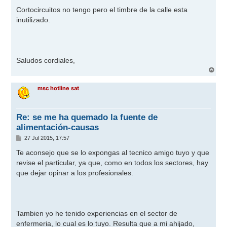
Cortocircuitos no tengo pero el timbre de la calle esta
inutilizado.
Saludos cordiales,
A
r
r
msc hotline sat
i
b
a
Re: se me ha quemado la fuente de
alimentación-causas
M
27 Jul 2015, 17:57
e
n
Te aconsejo que se lo expongas al tecnico amigo tuyo y que
s
revise el particular, ya que, como en todos los sectores, hay
a
j
que dejar opinar a los profesionales.
e
Tambien yo he tenido experiencias en el sector de
enfermeria, lo cual es lo tuyo. Resulta que a mi ahijado,