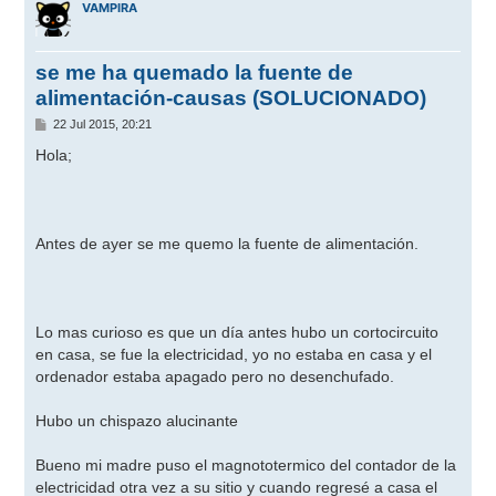
VAMPIRA
se me ha quemado la fuente de
alimentación-causas (SOLUCIONADO)
M
22 Jul 2015, 20:21
e
n
Hola;
s
a
j
e
Antes de ayer se me quemo la fuente de alimentación.
Lo mas curioso es que un día antes hubo un cortocircuito
en casa, se fue la electricidad, yo no estaba en casa y el
ordenador estaba apagado pero no desenchufado.
Hubo un chispazo alucinante
Bueno mi madre puso el magnototermico del contador de la
electricidad otra vez a su sitio y cuando regresé a casa el