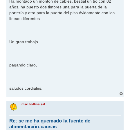
Ha montado un montón de cables, bestial un tío con 82
años, ha puesto dos timbres una para la puerta de la
portería y otra para la puerta del piso óvidamente con los
líneas diferentes.
Un gran trabajo
pagando claro,
saludos cordiales,
A
r
r
msc hotline sat
i
b
a
Re: se me ha quemado la fuente de
alimentación-causas