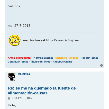
Saludos
ms, 27-7-2015
msc hotline sat
Virus Research Engineer
Antes de preguntar
-
Normas Basicas
-
Mensajes Privados
-
Repetir Temas
-
Continuar Temas
-
Titulos del Tema
-
Antivirus Online
A
r
r
VAMPIRA
i
b
a
Re: se me ha quemado la fuente de
alimentación-causas
M
27 Jul 2015, 18:50
e
n
Hola,
s