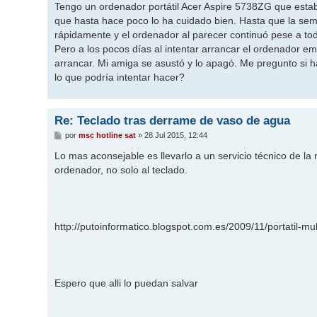
Tengo un ordenador portátil Acer Aspire 5738ZG que esta
que hasta hace poco lo ha cuidado bien. Hasta que la sem
rápidamente y el ordenador al parecer continuó pese a to
Pero a los pocos días al intentar arrancar el ordenador 
arrancar. Mi amiga se asustó y lo apagó. Me pregunto si h
lo que podría intentar hacer?
Re: Teclado tras derrame de vaso de agua
M
por
msc hotline sat
»
28 Jul 2015, 12:44
e
n
Lo mas aconsejable es llevarlo a un servicio técnico de la m
s
ordenador, no solo al teclado.
a
j
e
http://putoinformatico.blogspot.com.es/2009/11/portatil-m
Espero que alli lo puedan salvar