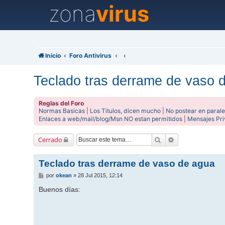
zona
virus
Inicio
Foro Antivirus
Teclado tras derrame de vaso 
Reglas del Foro
Normas Basicas
|
Los Titulos, dicen mucho
|
No postear en parale
Enlaces a web/mail/blog/Msn NO estan permitidos
|
Mensajes Pr
Buscar
Búsqueda avanz
Cerrado
Teclado tras derrame de vaso de agua
M
por
okean
»
28 Jul 2015, 12:14
e
n
Buenos días:
s
a
j
e