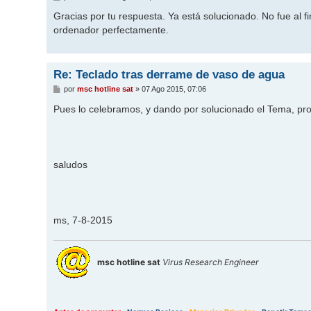
e
n
Gracias por tu respuesta. Ya está solucionado. No fue al f
s
ordenador perfectamente.
a
j
e
Re: Teclado tras derrame de vaso de agua
M
por
msc hotline sat
»
07 Ago 2015, 07:06
e
n
Pues lo celebramos, y dando por solucionado el Tema, pr
s
a
j
e
saludos
ms, 7-8-2015
msc hotline sat
Virus Research Engineer