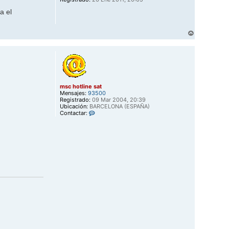
a
a el
A
r
r
i
b
a
msc hotline sat
Mensajes:
93500
Registrado:
09 Mar 2004, 20:39
Ubicación:
BARCELONA (ESPAÑA)
C
Contactar:
o
n
t
a
c
t
a
r
m
s
c
h
o
t
l
i
n