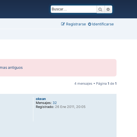
Buscar
Búsqueda ava
Registrarse
Identificarse
emas antiguos
4 mensajes • Página
1
de
1
okean
Mensajes:
32
Registrado:
26 Ene 2011, 20:05