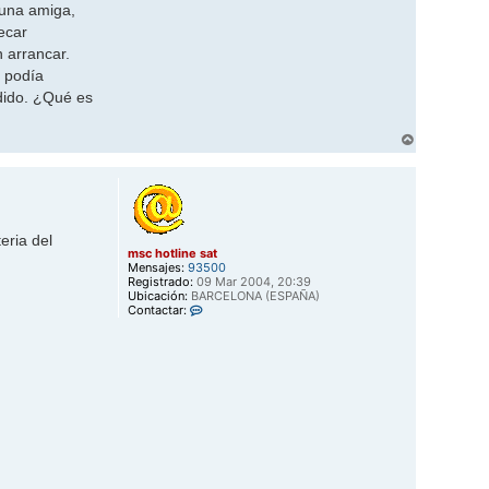
 una amiga,
ecar
 arrancar.
o podía
rdido. ¿Qué es
A
r
r
i
b
a
eria del
msc hotline sat
Mensajes:
93500
Registrado:
09 Mar 2004, 20:39
Ubicación:
BARCELONA (ESPAÑA)
C
Contactar:
o
n
t
a
c
t
a
r
m
s
c
h