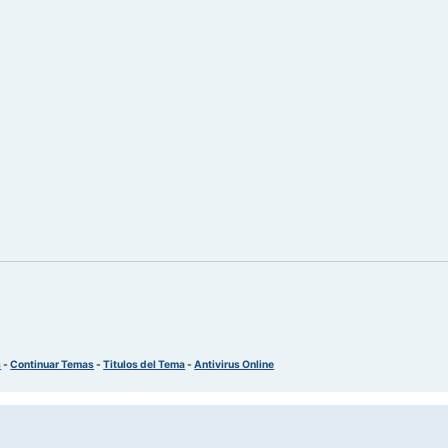
s
-
Continuar Temas
-
Titulos del Tema
-
Antivirus Online