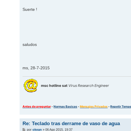
Suerte !
saludos
ms, 28-7-2015
msc hotline sat
Virus Research Engineer
Antes de preguntar
-
Normas Basicas
-
Mensajes Privados
-
Repetir Tema
Re: Teclado tras derrame de vaso de agua
M
por
okean
»
06 Ago 2015, 19:37