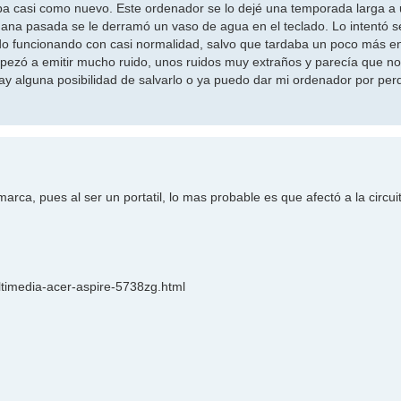
ba casi como nuevo. Este ordenador se lo dejé una temporada larga a
ana pasada se le derramó un vaso de agua en el teclado. Lo intentó s
do funcionando con casi normalidad, salvo que tardaba un poco más en
empezó a emitir mucho ruido, unos ruidos muy extraños y parecía que n
ay alguna posibilidad de salvarlo o ya puedo dar mi ordenador por pe
arca, pues al ser un portatil, lo mas probable es que afectó a la circuit
ultimedia-acer-aspire-5738zg.html