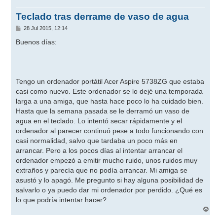
Teclado tras derrame de vaso de agua
M
28 Jul 2015, 12:14
e
n
Buenos días:
s
a
j
e
Tengo un ordenador portátil Acer Aspire 5738ZG que estaba
casi como nuevo. Este ordenador se lo dejé una temporada
larga a una amiga, que hasta hace poco lo ha cuidado bien.
Hasta que la semana pasada se le derramó un vaso de
agua en el teclado. Lo intentó secar rápidamente y el
ordenador al parecer continuó pese a todo funcionando con
casi normalidad, salvo que tardaba un poco más en
arrancar. Pero a los pocos días al intentar arrancar el
ordenador empezó a emitir mucho ruido, unos ruidos muy
extraños y parecía que no podía arrancar. Mi amiga se
asustó y lo apagó. Me pregunto si hay alguna posibilidad de
salvarlo o ya puedo dar mi ordenador por perdido. ¿Qué es
lo que podría intentar hacer?
A
r