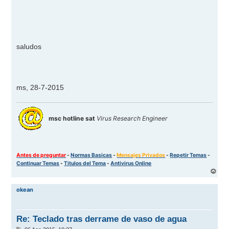
saludos
ms, 28-7-2015
msc hotline sat
Virus Research Engineer
Antes de preguntar
-
Normas Basicas
-
Mensajes Privados
-
Repetir Temas
-
Continuar Temas
-
Titulos del Tema
-
Antivirus Online
A
r
r
okean
i
b
a
Re: Teclado tras derrame de vaso de agua
M