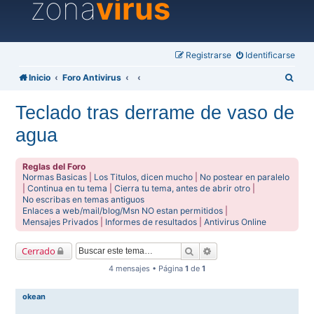
zona
virus
Registrarse
Identificarse
B
Inicio
Foro Antivirus
u
Teclado tras derrame de vaso de
s
agua
c
a
Reglas del Foro
r
Normas Basicas
|
Los Titulos, dicen mucho
|
No postear en paralelo
|
Continua en tu tema
|
Cierra tu tema, antes de abrir otro
|
No escribas en temas antiguos
Enlaces a web/mail/blog/Msn NO estan permitidos
|
Mensajes Privados
|
Informes de resultados
|
Antivirus Online
Buscar
Búsqueda avanzada
Cerrado
4 mensajes • Página
1
de
1
okean