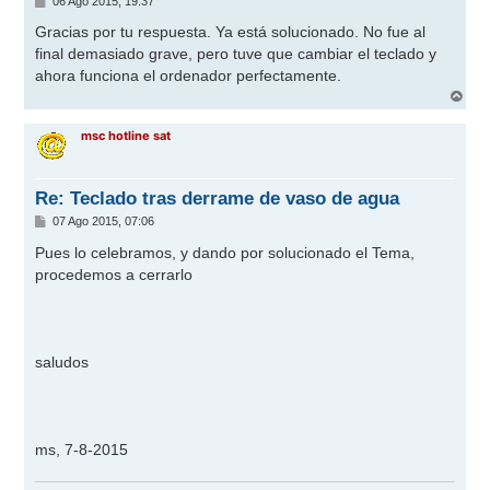
06 Ago 2015, 19:37
e
n
Gracias por tu respuesta. Ya está solucionado. No fue al
s
final demasiado grave, pero tuve que cambiar el teclado y
a
j
ahora funciona el ordenador perfectamente.
e
A
r
r
msc hotline sat
i
b
a
Re: Teclado tras derrame de vaso de agua
M
07 Ago 2015, 07:06
e
n
Pues lo celebramos, y dando por solucionado el Tema,
s
procedemos a cerrarlo
a
j
e
saludos
ms, 7-8-2015