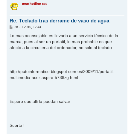
r
msc hotline sat
i
b
a
Re: Teclado tras derrame de vaso de agua
M
28 Jul 2015, 12:44
e
n
Lo mas aconsejable es llevarlo a un servicio técnico de la
s
marca, pues al ser un portatil, lo mas probable es que
a
j
afectó a la circuiteria del ordenador, no solo al teclado.
e
http://putoinformatico.blogspot.com.es/2009/11/portatil-
multimedia-acer-aspire-5738zg.html
Espero que alli lo puedan salvar
Suerte !