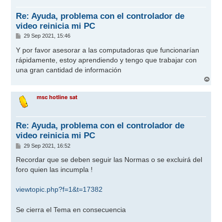
a
Re: Ayuda, problema con el controlador de
video reinicia mi PC
M
29 Sep 2021, 15:46
e
n
Y por favor asesorar a las computadoras que funcionarían
s
rápidamente, estoy aprendiendo y tengo que trabajar con
a
j
una gran cantidad de información
e
A
r
r
msc hotline sat
i
b
a
Re: Ayuda, problema con el controlador de
video reinicia mi PC
M
29 Sep 2021, 16:52
e
n
Recordar que se deben seguir las Normas o se excluirá del
s
foro quien las incumpla !
a
j
e
viewtopic.php?f=1&t=17382
Se cierra el Tema en consecuencia