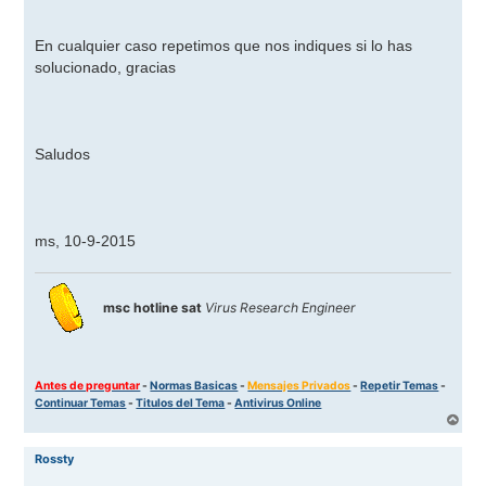
En cualquier caso repetimos que nos indiques si lo has
solucionado, gracias
Saludos
ms, 10-9-2015
msc hotline sat
Virus Research Engineer
Antes de preguntar
-
Normas Basicas
-
Mensajes Privados
-
Repetir Temas
-
Continuar Temas
-
Titulos del Tema
-
Antivirus Online
A
r
r
Rossty
i
b