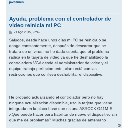
javitames
Ayuda, problema con el controlador de
video reinicia mi PC
M
21 Ago 2015, 22:42
e
n
Saludos, desde hace unos días mi PC se reinicia o se
s
apaga constantemente, después de descartar que se
a
j
tratara de un virus me he dado cuenta que el problema
e
radica en la tarjeta de video ya que he deshabilitado la
controladora VGA desde el administrador de video y el
equipo trabaja perfectamente, claro está con las
restricciones que conlleva deshabilitar el dispositivo.
He probado actualizando el controlador pero no hay
ninguna actualización disponible, uso la tarjeta que viene
integrada en la placa base que es una ASROCK G41M-S.
¿Que puede hacer para habilitar de nuevo el dispositivo sin
que me de problemas? Muchas gracias de antemano
A