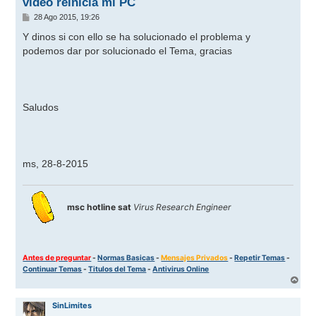
video reinicia mi PC
M
28 Ago 2015, 19:26
e
n
Y dinos si con ello se ha solucionado el problema y
s
podemos dar por solucionado el Tema, gracias
a
j
e
Saludos
ms, 28-8-2015
msc hotline sat
Virus Research Engineer
Antes de preguntar
-
Normas Basicas
-
Mensajes Privados
-
Repetir Temas
-
Continuar Temas
-
Titulos del Tema
-
Antivirus Online
A
r
r
SinLimites
i