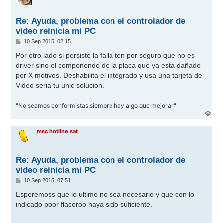
b
a
Re: Ayuda, problema con el controlador de
video reinicia mi PC
M
10 Sep 2015, 02:15
e
n
Por otro lado si persiste la falla ten por seguro que no es
s
driver sino el componende de la placa que ya esta dañado
a
j
por X motivos. Deshabilita el integrado y usa una tarjeta de
e
Video seria tu unic solucion.
"No seamos conformistas,siempre hay algo que mejorar"
A
r
r
msc hotline sat
i
b
a
Re: Ayuda, problema con el controlador de
video reinicia mi PC
M
10 Sep 2015, 07:51
e
n
Esperemoss que lo ultimo no sea necesario y que con lo
s
indicado poor flacoroo haya sido suficiente.
a
j
e