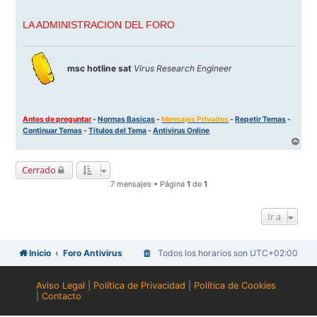
LA ADMINISTRACION DEL FORO
msc hotline sat
Virus Research Engineer
Antes de preguntar
-
Normas Basicas
-
Mensajes Privados
-
Repetir Temas
-
Continuar Temas
-
Titulos del Tema
-
Antivirus Online
A
r
r
Cerrado
i
b
7 mensajes • Página
1
de
1
a
Ir a
Inicio
Foro Antivirus
Todos los horarios son
UTC+02:00
Aviso Legal
|
Política de Privacidad
|
Política de Cookies
|
Contacto