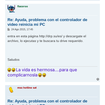
r
r
flacoroo
i
b
a
Re: Ayuda, problema con el controlador de
video reinicia mi PC
M
24 Ago 2015, 17:45
e
n
entra en esta página
http://drp.su/es/
y descargate el
s
archivo, lo ejecutas y te buscara tu drive requerido.
a
j
e
Saludos
La vida es hermosa....para que
complicarnosla
A
r
r
msc hotline sat
i
b
a
Re: Ayuda, problema con el controlador de