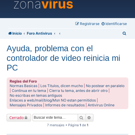
zona
virus
Registrarse
Identificarse
B
Inicio
Foro Antivirus
u
Ayuda, problema con el
s
controlador de video reinicia mi
c
a
PC
r
Reglas del Foro
Normas Basicas
|
Los Titulos, dicen mucho
|
No postear en paralelo
|
Continua en tu tema
|
Cierra tu tema, antes de abrir otro
|
No escribas en temas antiguos
Enlaces a web/mail/blog/Msn NO estan permitidos
|
Mensajes Privados
|
Informes de resultados
|
Antivirus Online
Buscar
Búsqueda avanzada
Cerrado
7 mensajes • Página
1
de
1