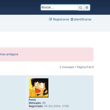
Buscar
Búsqueda ava
Registrarse
Identificarse
emas antiguos
2 mensajes • Página
1
de
1
Fenix
Mensajes:
25
Registrado:
05 Oct 2004, 17:58