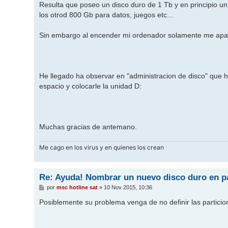
Resulta que poseo un disco duro de 1 Tb y en principio un
los otrod 800 Gb para datos, juegos etc...
Sin embargo al encender mi ordenador solamente me apar
He llegado ha observar en "administracion de disco" que 
espacio y colocarle la unidad D:
Muchas gracias de antemano.
Me cago en los virus y en quienes los crean
Re: Ayuda! Nombrar un nuevo disco duro en pa
M
por
msc hotline sat
»
10 Nov 2015, 10:36
e
n
Posiblemente su problema venga de no definir las particio
s
a
j
e