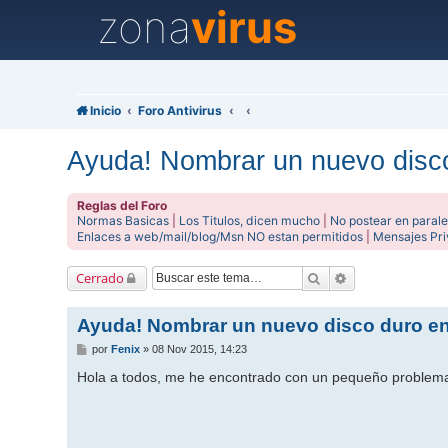
zona
virus
Inicio
Foro Antivirus
Ayuda! Nombrar un nuevo disco
Reglas del Foro
Normas Basicas
|
Los Titulos, dicen mucho
|
No postear en parale
Enlaces a web/mail/blog/Msn NO estan permitidos
|
Mensajes Pr
Buscar
Búsqueda avanz
Cerrado
Ayuda! Nombrar un nuevo disco duro en
M
por
Fenix
»
08 Nov 2015, 14:23
e
n
Hola a todos, me he encontrado con un pequeño problema 
s
a
j
e