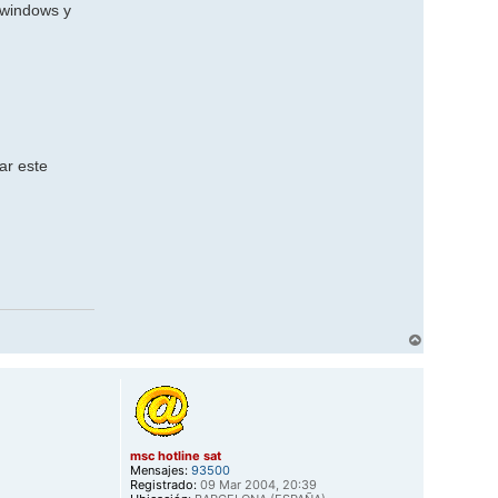
 windows y
ar este
A
r
r
i
b
a
msc hotline sat
Mensajes:
93500
Registrado:
09 Mar 2004, 20:39