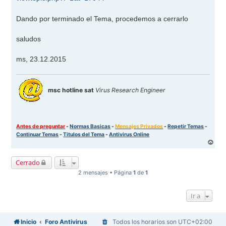
Dando por terminado el Tema, procedemos a cerrarlo
saludos
ms, 23.12.2015
msc hotline sat
Virus Research Engineer
Antes de preguntar
-
Normas Basicas
-
Mensajes Privados
-
Repetir Temas
-
Continuar Temas
-
Titulos del Tema
-
Antivirus Online
A
r
r
Cerrado
i
b
2 mensajes • Página
1
de
1
a
Ir a
Inicio
Foro Antivirus
Todos los horarios son
UTC+02:00