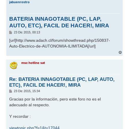
jabuenrostro
BATERIA INNAGOTABLE (PC, LAP,
AUTO, ETC), FACIL DE HACER!, MIRA
M
23 Dic 2015, 00:13
e
n
[url]
http://www.adach.cl/forum/showthread.php/150837-
s
Auto-Electrico-de-AUTONOMIA-ILIMITADA
[/url]
a
j
A
e
r
r
msc hotline sat
i
b
a
Re: BATERIA INNAGOTABLE (PC, LAP, AUTO,
ETC), FACIL DE HACER!, MIRA
M
23 Dic 2015, 15:34
e
n
Gracias por la información, pero este foro no es el
s
adecuado al respecto.
a
j
e
Y recordar :
viewtopic.php?f=1&t=17044