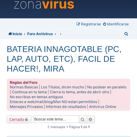
zona
virus
Registrarse
Identificarse
B
Inicio
Foro Antivirus
u
BATERIA INNAGOTABLE (PC,
s
LAP, AUTO, ETC), FACIL DE
c
a
HACER!, MIRA
r
Reglas del Foro
Normas Basicas
|
Los Titulos, dicen mucho
|
No postear en paralelo
|
Continua en tu tema
|
Cierra tu tema, antes de abrir otro
|
No escribas en temas antiguos
Enlaces a web/mail/blog/Msn NO estan permitidos
|
Mensajes Privados
|
Informes de resultados
|
Antivirus Online
Buscar
Búsqueda avanzada
Cerrado
2 mensajes • Página
1
de
1