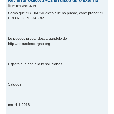
Re: Error 0x80071AC3 en disco duro externo
M
04 Ene 2016, 20:03
e
n
Como que el CHKDSK dices que no puede, cabe probar el
s
HDD REGENERATOR
a
j
e
Lo puedes probar descargandolo de
http://nexusdescargas.org
Espero que con ello lo soluciones.
Saludos
ms, 4-1-2016