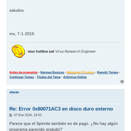
saludos
ms, 7-1-2016
msc hotline sat
Virus Research Engineer
Antes de preguntar
-
Normas Basicas
-
Mensajes Privados
-
Repetir Temas
-
Continuar Temas
-
Titulos del Tema
-
Antivirus Online
A
r
r
okean
i
b
a
Re: Error 0x80071AC3 en disco duro externo
M
07 Ene 2016, 19:33
e
n
Parece que el Spinrite también es de pago. ¿No hay algún
s
programa parecido gratuito?
a