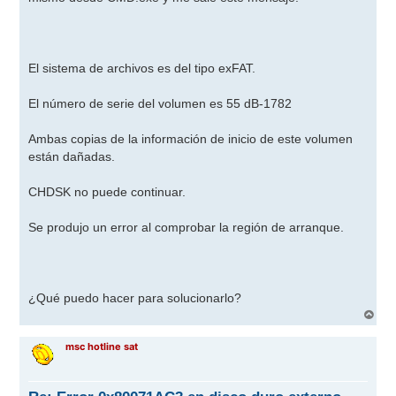
El sistema de archivos es del tipo exFAT.
El número de serie del volumen es 55 dB-1782
Ambas copias de la información de inicio de este volumen
están dañadas.
CHDSK no puede continuar.
Se produjo un error al comprobar la región de arranque.
¿Qué puedo hacer para solucionarlo?
A
r
r
msc hotline sat
i
b
a