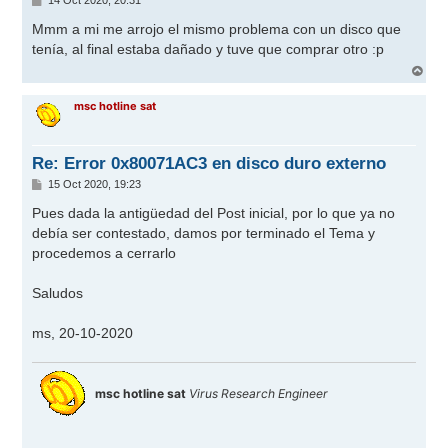
14 Oct 2020, 20:31
e
n
Mmm a mi me arrojo el mismo problema con un disco que
s
tenía, al final estaba dañado y tuve que comprar otro :p
a
j
A
e
r
r
msc hotline sat
i
b
a
Re: Error 0x80071AC3 en disco duro externo
M
15 Oct 2020, 19:23
e
n
Pues dada la antigüedad del Post inicial, por lo que ya no
s
debía ser contestado, damos por terminado el Tema y
a
j
procedemos a cerrarlo
e
Saludos
ms, 20-10-2020
msc hotline sat
Virus Research Engineer