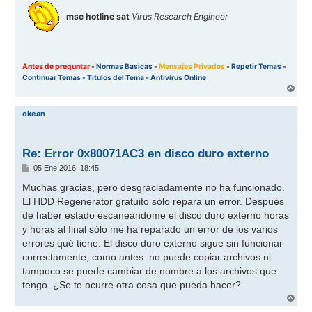
msc hotline sat
Virus Research Engineer
Antes de preguntar
-
Normas Basicas
-
Mensajes Privados
-
Repetir Temas
-
Continuar Temas
-
Titulos del Tema
-
Antivirus Online
A
r
r
okean
i
b
a
Re: Error 0x80071AC3 en disco duro externo
M
05 Ene 2016, 18:45
e
n
Muchas gracias, pero desgraciadamente no ha funcionado.
s
El HDD Regenerator gratuito sólo repara un error. Después
a
j
de haber estado escaneándome el disco duro externo horas
e
y horas al final sólo me ha reparado un error de los varios
errores qué tiene. El disco duro externo sigue sin funcionar
correctamente, como antes: no puede copiar archivos ni
tampoco se puede cambiar de nombre a los archivos que
tengo. ¿Se te ocurre otra cosa que pueda hacer?
A
r