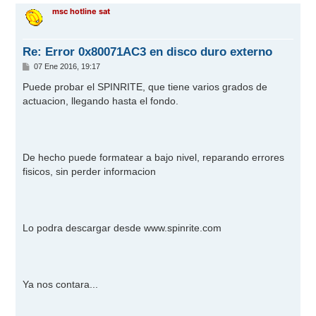
r
msc hotline sat
i
b
a
Re: Error 0x80071AC3 en disco duro externo
M
07 Ene 2016, 19:17
e
n
Puede probar el SPINRITE, que tiene varios grados de
s
actuacion, llegando hasta el fondo.
a
j
e
De hecho puede formatear a bajo nivel, reparando errores
fisicos, sin perder informacion
Lo podra descargar desde
www.spinrite.com
Ya nos contara...