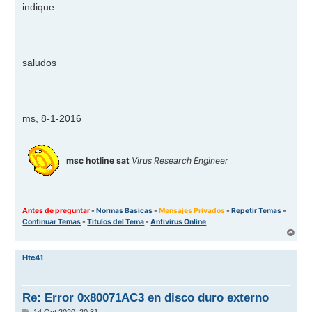
indique.
saludos
ms, 8-1-2016
msc hotline sat
Virus Research Engineer
Antes de preguntar
-
Normas Basicas
-
Mensajes Privados
-
Repetir Temas
-
Continuar Temas
-
Titulos del Tema
-
Antivirus Online
A
r
r
Htc41
i
b
a
Re: Error 0x80071AC3 en disco duro externo
M