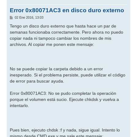
Error 0x80071AC3 en disco duro externo
M
02 Ene 2016, 13:03
e
n
Tengo un disco duro externo que hasta hace un par de
s
semanas funcionaba correctamente. Pero ahora no puedo
a
j
copiar nada ni tampoco cambiar los nombres de mis
e
archivos. Al copiar me ponen este mensaje:
No se puede copiar la carpeta debido a un error
inesperado. Si el problema persiste, puede utilizar el código
de error para buscar ayuda.
Error 0x80071AC3: No se pudo completar la operación
porque el volumen está sucio. Ejecute chkdsk y vuelva a
intentarlo.
Pues bien, ejecuto chdsk :f y nada, sigue igual. Intento lo
mismo desde CMD.exe y me sale este mensaje: