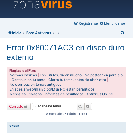
zona
virus
Registrarse
Identificarse
B
Inicio
Foro Antivirus
u
Error 0x80071AC3 en disco duro
s
externo
c
a
Reglas del Foro
r
Normas Basicas
|
Los Titulos, dicen mucho
|
No postear en paralelo
|
Continua en tu tema
|
Cierra tu tema, antes de abrir otro
|
No escribas en temas antiguos
Enlaces a web/mail/blog/Msn NO estan permitidos
|
Mensajes Privados
|
Informes de resultados
|
Antivirus Online
Buscar
Búsqueda avanzada
Cerrado
8 mensajes • Página
1
de
1
okean