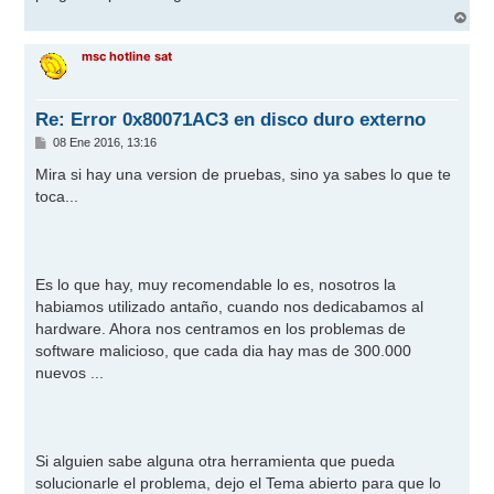
j
A
e
r
r
msc hotline sat
i
b
a
Re: Error 0x80071AC3 en disco duro externo
M
08 Ene 2016, 13:16
e
n
Mira si hay una version de pruebas, sino ya sabes lo que te
s
toca...
a
j
e
Es lo que hay, muy recomendable lo es, nosotros la
habiamos utilizado antaño, cuando nos dedicabamos al
hardware. Ahora nos centramos en los problemas de
software malicioso, que cada dia hay mas de 300.000
nuevos ...
Si alguien sabe alguna otra herramienta que pueda
solucionarle el problema, dejo el Tema abierto para que lo