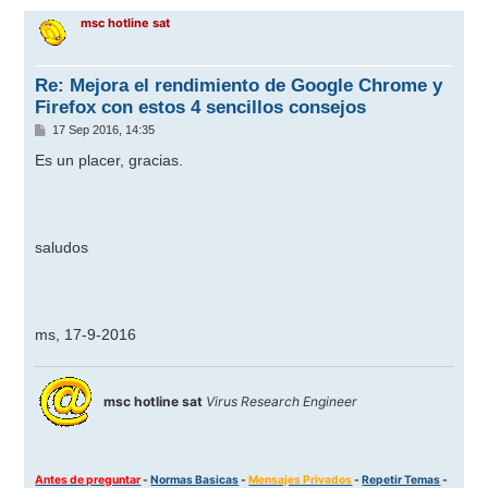
r
msc hotline sat
i
b
a
Re: Mejora el rendimiento de Google Chrome y
Firefox con estos 4 sencillos consejos
M
17 Sep 2016, 14:35
e
n
Es un placer, gracias.
s
a
j
e
saludos
ms, 17-9-2016
msc hotline sat
Virus Research Engineer
Antes de preguntar
-
Normas Basicas
-
Mensajes Privados
-
Repetir Temas
-