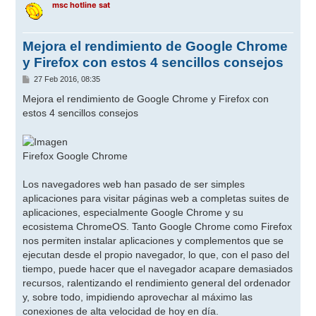
msc hotline sat
Mejora el rendimiento de Google Chrome
y Firefox con estos 4 sencillos consejos
M
27 Feb 2016, 08:35
e
n
Mejora el rendimiento de Google Chrome y Firefox con
s
estos 4 sencillos consejos
a
j
e
Firefox Google Chrome
Los navegadores web han pasado de ser simples
aplicaciones para visitar páginas web a completas suites de
aplicaciones, especialmente Google Chrome y su
ecosistema ChromeOS. Tanto Google Chrome como Firefox
nos permiten instalar aplicaciones y complementos que se
ejecutan desde el propio navegador, lo que, con el paso del
tiempo, puede hacer que el navegador acapare demasiados
recursos, ralentizando el rendimiento general del ordenador
y, sobre todo, impidiendo aprovechar al máximo las
conexiones de alta velocidad de hoy en día.