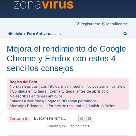
zona
virus
Registrarse
Identificarse
B
Inicio
Foro Antivirus
u
Mejora el rendimiento de Google
s
Chrome y Firefox con estos 4
c
a
sencillos consejos
r
Reglas del Foro
Normas Basicas
|
Los Titulos, dicen mucho
|
No postear en paralelo
|
Continua en tu tema
|
Cierra tu tema, antes de abrir otro
|
No escribas en temas antiguos
Enlaces a web/mail/blog/Msn NO estan permitidos
|
Mensajes Privados
|
Informes de resultados
|
Antivirus Online
Buscar
Búsqueda avanzada
Cerrado
3 mensajes • Página
1
de
1