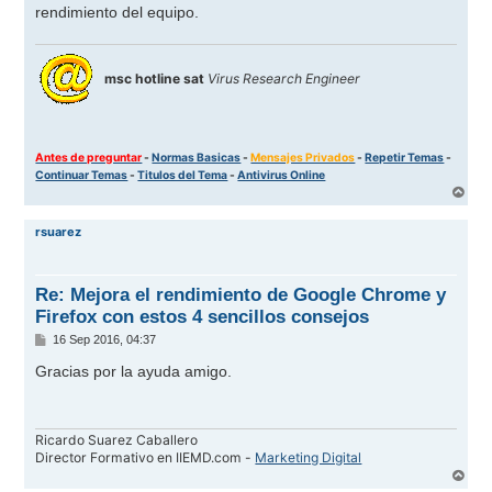
rendimiento del equipo.
msc hotline sat
Virus Research Engineer
Antes de preguntar
-
Normas Basicas
-
Mensajes Privados
-
Repetir Temas
-
Continuar Temas
-
Titulos del Tema
-
Antivirus Online
A
r
r
rsuarez
i
b
a
Re: Mejora el rendimiento de Google Chrome y
Firefox con estos 4 sencillos consejos
M
16 Sep 2016, 04:37
e
n
Gracias por la ayuda amigo.
s
a
j
e
Ricardo Suarez Caballero
Director Formativo en IIEMD.com -
Marketing Digital
A
r