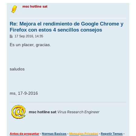
r
msc hotline sat
i
b
a
Re: Mejora el rendimiento de Google Chrome y
Firefox con estos 4 sencillos consejos
M
17 Sep 2016, 14:35
e
n
Es un placer, gracias.
s
a
j
e
saludos
ms, 17-9-2016
msc hotline sat
Virus Research Engineer
Antes de preguntar
-
Normas Basicas
-
Mensajes Privados
-
Repetir Temas
-