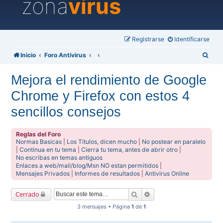
zona
virus
Registrarse
Identificarse
B
Inicio
Foro Antivirus
u
Mejora el rendimiento de Google
s
Chrome y Firefox con estos 4
c
a
sencillos consejos
r
Reglas del Foro
Normas Basicas
|
Los Titulos, dicen mucho
|
No postear en paralelo
|
Continua en tu tema
|
Cierra tu tema, antes de abrir otro
|
No escribas en temas antiguos
Enlaces a web/mail/blog/Msn NO estan permitidos
|
Mensajes Privados
|
Informes de resultados
|
Antivirus Online
Buscar
Búsqueda avanzada
Cerrado
3 mensajes • Página
1
de
1