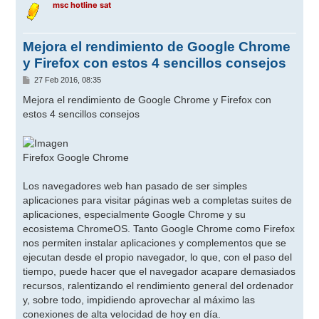
msc hotline sat
Mejora el rendimiento de Google Chrome
y Firefox con estos 4 sencillos consejos
M
27 Feb 2016, 08:35
e
n
Mejora el rendimiento de Google Chrome y Firefox con
s
estos 4 sencillos consejos
a
j
e
Firefox Google Chrome
Los navegadores web han pasado de ser simples
aplicaciones para visitar páginas web a completas suites de
aplicaciones, especialmente Google Chrome y su
ecosistema ChromeOS. Tanto Google Chrome como Firefox
nos permiten instalar aplicaciones y complementos que se
ejecutan desde el propio navegador, lo que, con el paso del
tiempo, puede hacer que el navegador acapare demasiados
recursos, ralentizando el rendimiento general del ordenador
y, sobre todo, impidiendo aprovechar al máximo las
conexiones de alta velocidad de hoy en día.