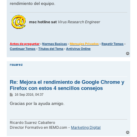
rendimiento del equipo.
msc hotline sat
Virus Research Engineer
Antes de preguntar
-
Normas Basicas
-
Mensajes Privados
-
Repetir Temas
-
Continuar Temas
-
Titulos del Tema
-
Antivirus Online
A
r
r
rsuarez
i
b
a
Re: Mejora el rendimiento de Google Chrome y
Firefox con estos 4 sencillos consejos
M
16 Sep 2016, 04:37
e
n
Gracias por la ayuda amigo.
s
a
j
e
Ricardo Suarez Caballero
Director Formativo en IIEMD.com -
Marketing Digital
A
r