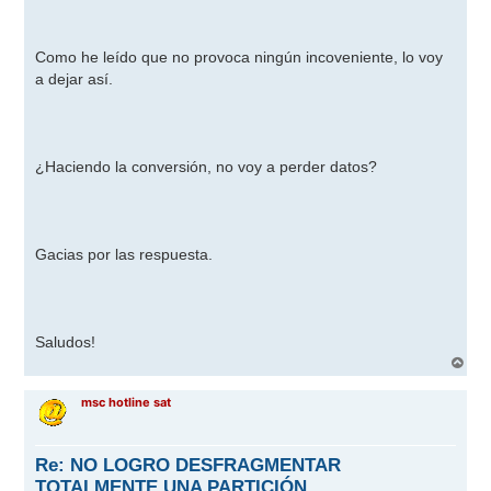
j
e
Como he leído que no provoca ningún incoveniente, lo voy
a dejar así.
¿Haciendo la conversión, no voy a perder datos?
Gacias por las respuesta.
Saludos!
A
r
r
msc hotline sat
i
b
a
Re: NO LOGRO DESFRAGMENTAR
TOTALMENTE UNA PARTICIÓN