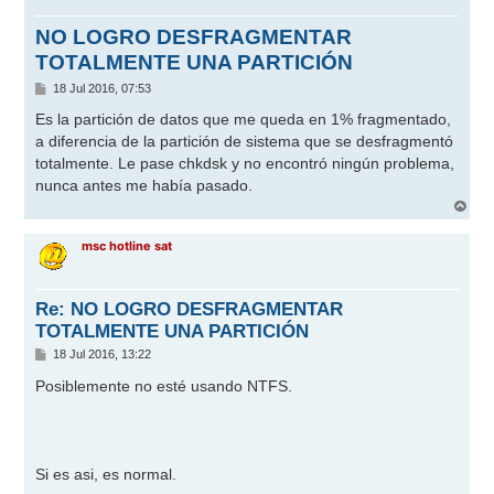
NO LOGRO DESFRAGMENTAR
TOTALMENTE UNA PARTICIÓN
M
18 Jul 2016, 07:53
e
n
Es la partición de datos que me queda en 1% fragmentado,
s
a diferencia de la partición de sistema que se desfragmentó
a
j
totalmente. Le pase chkdsk y no encontró ningún problema,
e
nunca antes me había pasado.
A
r
r
msc hotline sat
i
b
a
Re: NO LOGRO DESFRAGMENTAR
TOTALMENTE UNA PARTICIÓN
M
18 Jul 2016, 13:22
e
n
Posiblemente no esté usando NTFS.
s
a
j
e
Si es asi, es normal.