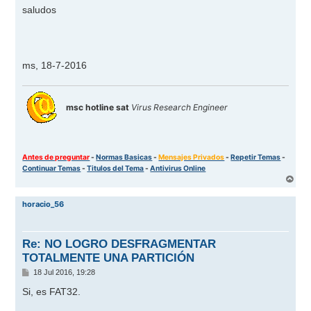
saludos
ms, 18-7-2016
msc hotline sat
Virus Research Engineer
Antes de preguntar
-
Normas Basicas
-
Mensajes Privados
-
Repetir Temas
-
Continuar Temas
-
Titulos del Tema
-
Antivirus Online
A
r
r
horacio_56
i
b
a
Re: NO LOGRO DESFRAGMENTAR
TOTALMENTE UNA PARTICIÓN
M
18 Jul 2016, 19:28
e
n
Si, es FAT32.
s
a