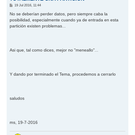
M
19 Jul 2016, 11:44
e
n
No se deberían perder datos, pero siempre caba la
s
posibilidad, especialmente cuando ya de entrada en esta
a
j
partición existen problemas...
e
Asi que, tal como dices, mejor no "meneallo"...
Y dando por terminado el Tema, procedemos a cerrarlo
saludos
ms, 19-7-2016