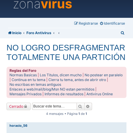
zona
virus
Registrarse
Identificarse
B
Inicio
Foro Antivirus
u
NO LOGRO DESFRAGMENTAR
s
TOTALMENTE UNA PARTICIÓN
c
a
Reglas del Foro
r
Normas Basicas
|
Los Titulos, dicen mucho
|
No postear en paralelo
|
Continua en tu tema
|
Cierra tu tema, antes de abrir otro
|
No escribas en temas antiguos
Enlaces a web/mail/blog/Msn NO estan permitidos
|
Mensajes Privados
|
Informes de resultados
|
Antivirus Online
Buscar
Búsqueda avanzada
Cerrado
4 mensajes • Página
1
de
1
horacio_56